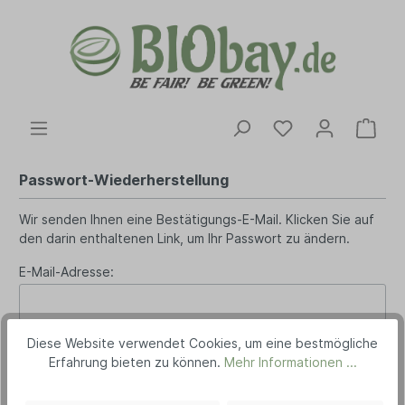
Passwort-Wiederherstellung
Wir senden Ihnen eine Bestätigungs-E-Mail. Klicken Sie auf
den darin enthaltenen Link, um Ihr Passwort zu ändern.
E-Mail-Adresse:
Diese Website verwendet Cookies, um eine bestmögliche
Zurück
E-Mail senden
Erfahrung bieten zu können.
Mehr Informationen ...