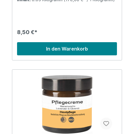
feste Hautcreme für beanspruchte Hände.
Verpackt in einer praktischen Weißblechdose!
Lieferung: 1 x Pflege-Ei "Handpflege" in
Weißblechdose Inhalt: 50 g Verpackung:
Weißblechdose (50 x 50 x 75 mm)
Inhaltsstoffe:Natives Olivenöl extra*, gelbes
8,50 €*
Bienenwachs*, ätherisches Lavendelöl*
Ingredients: Olea Europaea Fruit Oil*, Cera Alba*,
Lavandula Angustifolia Oil*; Linalool**, Geraniol**
In den Warenkorb
*aus kontrolliert biologischem
Anbau**Bestandteile ätherischer Öle
Anwendung: Das ARIES Pflege-Ei einfach wie
einen Handschmeichler durch die frisch
gewaschenen, noch feuchten Hände gleiten
lassen. Leicht einmassieren. Informationen über
das Produkt: Das Produkt wird handwerklich in
der ARIES Manufaktur in Stapel hergestellt. Die
durch Körperwärme freigesetzten Bio-Wirkstoffe
binden die Restfeuchtigkeit und pflegen auf
sanfte Art wie eine Handcreme. Sie verwöhnen
auch alle anderen Körperteile, die besondere
Pflege benötigen, zum Beispiel Ellbogen oder
Knie.Die festere Konsistenz entsteht durch einen
höheren Anteil naturbelassenen
Bienenwachses. Das im Olivenöl enthaltene