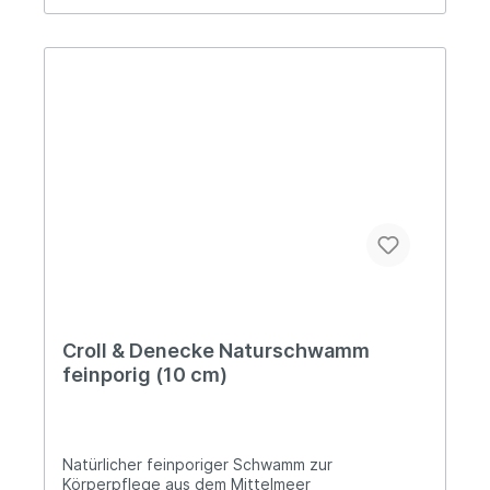
Bewegungen die Haut sanft massieren. Nach
dem Gebrauch mit klarem Wasser ausspülen und
trocknen lassen. Vorteile: 100% Naturfaser
(Konjacwurzel)plastikfreies Produkt vegan Über
Croll & Denecke Croll & Denecke wurde im Jahre
1897 gegründet. Das mittelständische
Familienunternehmen ist einer der führenden
Anbieter für Naturschwämme aus dem Mittelmeer
und der Karibik. Zu dieser Tradition gehört auch
der verantwortungsvolle Umgang mit den
Rohstoffen, die die Natur uns bereitstellt.
Ursprünglich hat Croll & Denecke sich mit dem
Import roher Schwämme aus dem griechischen
Mittelmeer und deren Veredelung in Handarbeit
befasst. Mittlerweile haben sie jedoch ihre
Produktpalette um Wellness- und
Haushaltsprodukte erweitert.
Croll & Denecke Naturschwamm
feinporig (10 cm)
Natürlicher feinporiger Schwamm zur
Körperpflege aus dem Mittelmeer