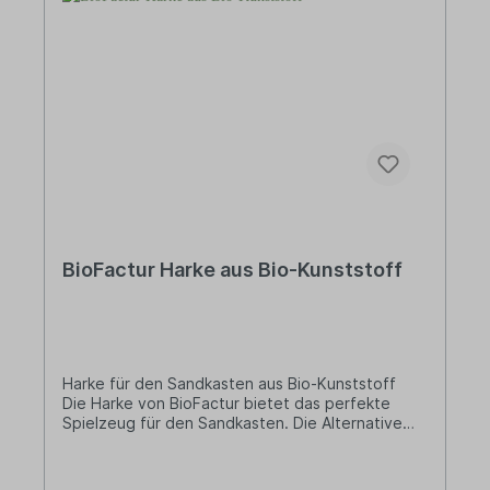
BioFactur Harke aus Bio-Kunststoff
Harke für den Sandkasten aus Bio-Kunststoff
Die Harke von BioFactur bietet das perfekte
Spielzeug für den Sandkasten. Die Alternative
zum herkömmlichen Kunststoff! Lieferung: 1 x
Harke aus Bio-Kunststoff Länge: 210 mm Breite:
75 mm Gewicht: 27 g Farbe: GrünMaterial: Bio-