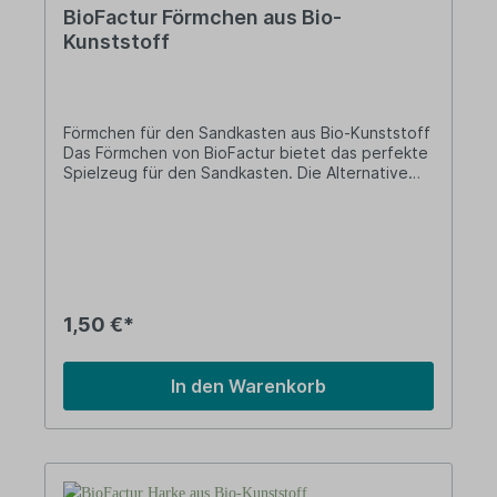
BioFactur Förmchen aus Bio-
Kunststoff
Förmchen für den Sandkasten aus Bio-Kunststoff
Das Förmchen von BioFactur bietet das perfekte
Spielzeug für den Sandkasten. Die Alternative
zum herkömmlichen Kunststoff! Lieferung: 1 x
Förmchen aus Bio-Kunststoff Durchmesser: 90
mmHöhe:35 mm Gewicht: 27 g Farbe:
BlauMaterial: Bio-Kunststoff Vorteile: auf Basis
nachwachsender Rohstoffe (Bio-
Kunststoff)Made in Germany Über BioFactur Das
Unternehmen BioFactur beschäftigt sich mit
1,50 €*
Produkten aus Biokunststoff. Es wurde 1989
gegründet und stellt sein Sortiment
ausschließlich in Deutschland her.
In den Warenkorb