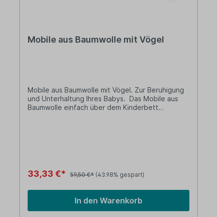
Mobile aus Baumwolle mit Vögel
Mobile aus Baumwolle mit Vögel. Zur Beruhigung
und Unterhaltung Ihres Babys. Das Mobile aus
Baumwolle einfach über dem Kinderbett
aufhängen. Durchmesser: 25 cm Füllung:
Polyester Jedes Stück ist ein Unikat, gestrickt
und gehäkelt, handgemacht und herzgedacht.
Über pebble Hathay Bunano,ein social business
gegründet im Jahr 2005 mit dem Ziel ein
nachhaltiges und faires Arbeitsumfeld zu
schaffen.Faire Bezahlung und flexible
33,33 €*
59,50 €*
(43.98% gespart)
Arbeitszeiten ermöglicht es mittlerweile über
6000 Menschen Ihre Lebenssituation zu
verbessern.
In den Warenkorb