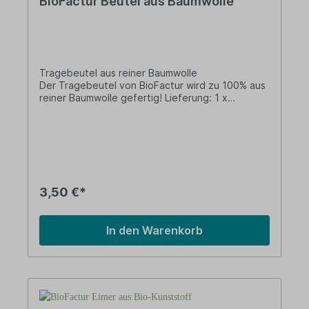
BioFactur Beutel aus Baumwolle
Tragebeutel aus reiner Baumwolle
Der Tragebeutel von BioFactur wird zu 100% aus
reiner Baumwolle gefertig! Lieferung: 1 x
Baumwollbeutel Länge: 390 mm Breite: 290 mm
Material: 100% Baumwolle Vorteile: 100% reine
Baumwolle Made in Germany Über BioFactur Das
Unternehmen BioFactur beschäftigt sich mit
Produkten aus Biokunststoff. Es wurde 1989
gegründet und stellt sein Sortiment
ausschließlich in Deutschland her.
3,50 €*
In den Warenkorb