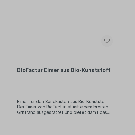
BioFactur Eimer aus Bio-Kunststoff
Eimer für den Sandkasten aus Bio-Kunststoff
Der Eimer von BioFactur ist mit einem breiten
Griffrand ausgestattet und bietet damit das
perfekte Spielzeug für den Sandkasten. Die
Alternative zum herkömmlichen Kunststoff!
Lieferung: 1 x Eimer aus Bio-Kunststoff
Durchmesser: 110 mmHöhe: ca. 150 mm