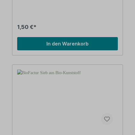
Breite:75 mm Gewicht: 40 g Farbe: GrünMaterial:
Bio-Kunststoff Vorteile: auf Basis
nachwachsender Rohstoffe (Bio-Kunststoff)aus
nachwachsenden RohstoffenMade in Germany
Über BioFactur Das Unternehmen BioFactur
1,50 €*
beschäftigt sich mit Produkten aus Biokunststoff.
Es wurde 1989 gegründet und stellt sein
Sortiment ausschließlich in Deutschland her.
In den Warenkorb