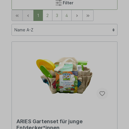
Filter
1
2
3
4
ARIES Gartenset für junge
Entdecker*innen