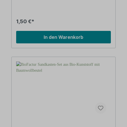
Kunststoff Vorteile: auf Basis nachwachsender
Rohstoffe (Bio-Kunststoff)aus nachwachsenden
RohstoffenMade in Germany Über BioFactur Das
Unternehmen BioFactur beschäftigt sich mit
1,50 €*
Produkten aus Biokunststoff. Es wurde 1989
gegründet und stellt sein Sortiment
ausschließlich in Deutschland her.
In den Warenkorb