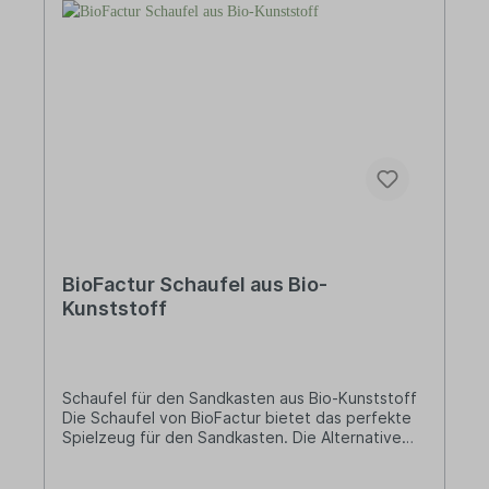
Fassungsvermögen: 1000 ml | Gewicht: 150 g |
Farbe: Rot )Baumwollbeutel (Länge: 390 mm |
Breite: 290 mm)Informationen über das
Produkt:Das Sandkasten-Set ist vollständig frei
von scharfen Kanten und eignet sich damit
hervorragend für unsere Kleinsten! Vorteile: auf
Basis nachwachsender Rohstoffe (Bio-
Kunststoff)Made in Germany Über BioFactur Das
Unternehmen BioFactur beschäftigt sich mit
Produkten aus Biokunststoff. Es wurde 1989
gegründet und stellt sein Sortiment
ausschließlich in Deutschland her.
BioFactur Schaufel aus Bio-
Kunststoff
Schaufel für den Sandkasten aus Bio-Kunststoff
Die Schaufel von BioFactur bietet das perfekte
Spielzeug für den Sandkasten. Die Alternative
zum herkömmlichen Kunststoff! Lieferung: 1 x
Schaufel aus Bio-Kunststoff Länge: 210 mm