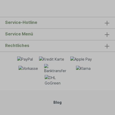
Krankenhäusern, Kindergärten... der
umweltfreundliche Mehrwegbecher von
NOWASTE macht überall Sinn. Für
Großbestellungen kontaktieren Sie uns bitte hier:
Kontaktformular Eigenschaften: Spülmaschinen
Service-Hotline
geeignet – TÜV Rheinland geprüft
Hitzebeständig bis 100 Grad Für Kalt- und
Heißgetränke geeignet Geschmacks- und
Service Menü
geruchsneutral Dickwandig und stabil: bruch-,
kratz- und stoßfest Stapelbar Made in Germany
Rechtliches
Biologisch abbaubar (EN13432)
Lebensmittelunbedenklich – ISEGA zertifiziertDer
treecups würden in den Prüflaboren von OWS in
Belgien auf deren biologische Abbaubarkeit
gemäß Prüfnorm EN13432 geprüft. Die treecups
haben sich unter kontinuierlich existierenden
Luftfeuchtigkeit und konstante Temperaturen in
weniger als 190 Tagen mehr als 95% abgebaut.
Daher gelten unter der Bedingungen der
Prüfnorm 13432 die treecups als Industriell
Kompostierbar.Zertifizierungsprogramm
Biobasierte Produkte DINCERTCO mehr als 85%
biobasiertISEGA Lebensmittel-
Blog
Unbedenklichkeitserklärung Über NOWASTE: Im
Bereich Mehrweg-Kaffeebecher aus