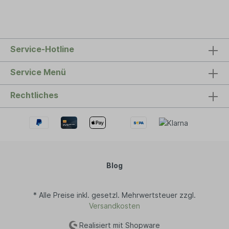
Chloride, Sodium Benzoate, Tetrasodium
Glutamate Diacetate, Benzyl Salicylate, Citral,
Coumarin, Limonene, Linalool Informationen über
das Produkt: pflanzliche Inhaltsstoffe auch für
empfindliche Haut geeignet Vorteile:frei von
Service-Hotline
Rohstoffen auf MineralölbasisVegan nicht an
Tieren getestet Herstellung in Deutschland Über
Klar Seifen Seit jeher produziert das
Service Menü
Unternehmen Klar Seifenprodukte auf
Naturbasis, vollkommen frei von tierischen
Rechtliches
Zusätzen. Die fertigen Produkte werden nicht in
Plastik verpackt und es wird ununterbrochen
nach weiteren nachhaltigen Methoden für die
Produktion geforscht. Alle Klar-Produkte sind
äußerst langlebig.
Blog
* Alle Preise inkl. gesetzl. Mehrwertsteuer zzgl.
Versandkosten
Realisiert mit Shopware