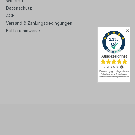
Widerruf
ndgefertig
Datenschutz
AGB
and ARIES
Versand & Zahlungsbedingungen
raus, weil
en, nicht
✕
Batteriehinweise
en aus
nd
prozessen
ch des
. Unsere
n dabei
estellt.
itsplätze,
ungen und
ARIES
gen und
gebot in
utdoor
piel: Mit
n Kräuter-
 aktiv die
affen