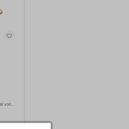
z
el von
altung
opulation
inen
ufgrund