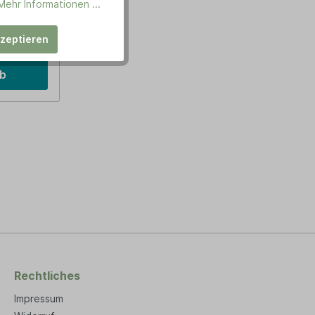
unserer
Mehr Informationen ...
bensraum
 immer
kzeptieren
 Garten
genwirken
 und
rb
bst und
Maße: 10 x
en, wie
und
ständige
,
rwürmer,
ger und
dort
e die
Rechtliches
iegen und
Impressum
in.