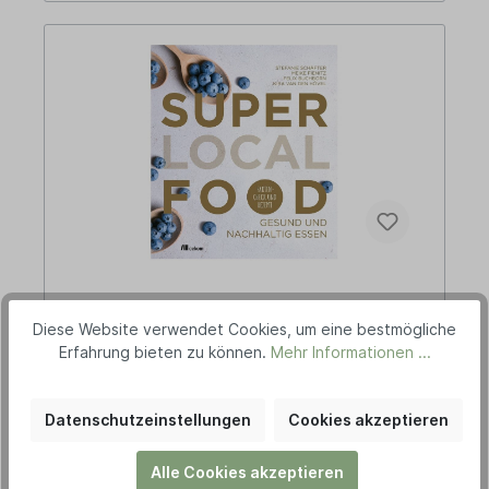
Oekom Verlag "Super Local Food"
Diese Website verwendet Cookies, um eine bestmögliche
Erfahrung bieten zu können.
Mehr Informationen ...
Datenschutzeinstellungen
Cookies akzeptieren
"Super Local Food: Gesund und nachhaltig
essen" Superfood ist buchstäblich in aller Munde,
Alle Cookies akzeptieren
denn viele importierte Obst- und Gemüsesorten