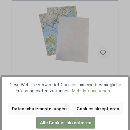
Direktrecycling Druckerpapier A4 aus
Diese Website verwendet Cookies, um eine bestmögliche
Landkarten (35 Stück)
Erfahrung bieten zu können.
Mehr Informationen ...
Datenschutzeinstellungen
Cookies akzeptieren
Druckerpapier aus alten Landkarten
Papierrecycling ist gut, Direktrecycling ist besser!
Hergestellt wird das A4 Druckerpapier aus nicht
Alle Cookies akzeptieren
mehr aktuellen Landkarten. Das bedeutet
Inhalt:
35 Stück
(0,13 €* / 1 Stück)