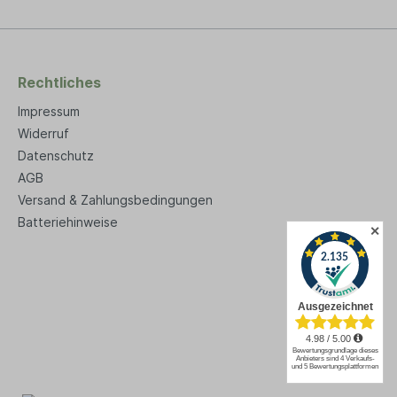
nen Sie 1
Kochen bringen, und ein klassischer
en zum
Rührkuchen (500 g Mehl) ist in
beeindruckenden 50 Minuten
 einer
gebacken. Vorteile: Ein Premium
hren! Made
Solarkocher beeindruckt mit einer
Rechtliches
her im
Haltbarkeit von über 20 Jahren! Made
durch
in Germany - Unser Solarkocher im
Impressum
us und
edlen Design zeichnet sich durch
t. Durch
erstklassige Verarbeitung aus und
Widerruf
 Schicht
wird in Deutschland gefertigt. Durch
Datenschutz
eine schützende keramische Schicht
AGB
ist das Reflektormaterial
ges
wetterbeständig und
Versand & Zahlungsbedingungen
hließlich
widerstandsfähig. Nachhaltiges
Batteriehinweise
ein Leben
Kochen: Er funktioniert ausschließlich
✕
mit Solarenergie und steht ein Leben
004
lang zur Verfügung.. Über Sun and Ice
 Reise.
Unsere Gründung im Jahr 2004
dukte her,
markiert den Beginn unserer Reise.
 nutzen
Wir stellen hochwertige Produkte her,
ichen
um erneuerbare Energien zu nutzen
sere
und unsere kostbaren natürlichen
 sich auf
Ressourcen zu schonen. Unsere
r
geschätzten Kunden können sich auf
uns als kompetenten Partner