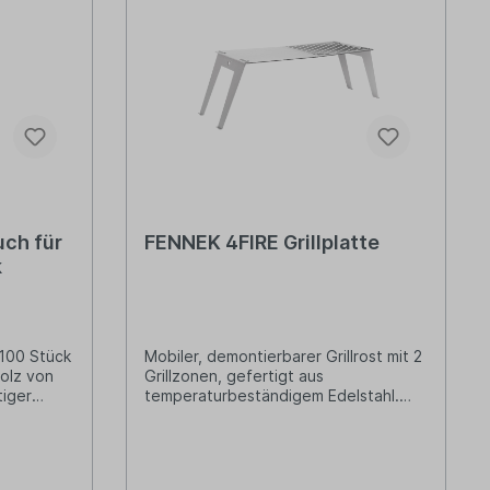
z
uch für
FENNEK 4FIRE Grillplatte
k
100 Stück
Mobiler, demontierbarer Grillrost mit 2
olz von
Grillzonen, gefertigt aus
temperaturbeständigem Edelstahl.
ungsparty,
Die langlebige Alternative zum
Freunden,
Einweggrill Material: 100 % Edelstahl
hzeiten:
Grillfläche: 550 x 240 mm Abmessung
 Snack für
4FIRE ummontiert: 30,8 x 24,8 x 2,4