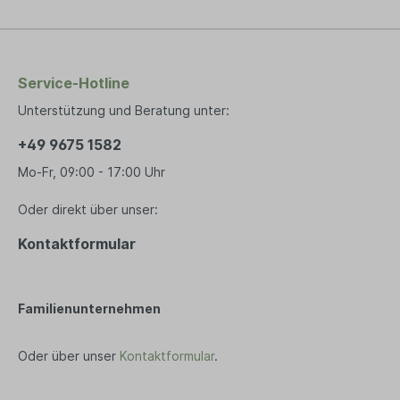
der Verga
unter Ein
temperat
gelungen,
und optis
Service-Hotline
zu entwic
Unterstützung und Beratung unter:
wie zeitl
schnellen
+49 9675 1582
Abbau eine
so noch n
Mo-Fr, 09:00 - 17:00 Uhr
großer So
Elemente 
zugeschni
Oder direkt über unser:
einer du
garantier
Kontaktformular
Freude. S
und auch 
Ob Koffe
Rucksack.
Familienunternehmen
FENNEK F
sich übera
FENNEKPr
Oder über unser
Kontaktformular
.
WWS Metal
Erfahrung