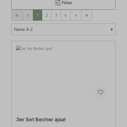
Filter
1
2
3
4
3er Set Becher ajaa!