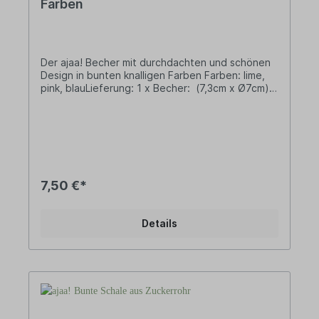
Farben
Der ajaa! Becher mit durchdachten und schönen
Design in bunten knalligen Farben Farben: lime,
pink, blauLieferung: 1 x Becher: (7,3cm x Ø7cm)
Füllmenge: 200mlMaterialbasis: Unser
biobasiertes Material wird aus Zuckerrohrsaft und
mineralischen Zusätzen hergestellt. Bei dem
verwendeten Zuckerrohrsaft handelt es sich um
ein industrielles Nebenprodukt aus der
Rohrzuckerproduktion, das zu Bio-Ethanol
weiterverarbeitet wird. Durch anschließende
7,50 €*
Polymerisation und die Anreicherung mit
Mineralien gewinnen wir unser langlebiges Bio-
Polyethylen (Bio-PE).• Aus nachwachsenden
Details
Rohstoffen - Biowerkstoff Bio-Polyethylen (Bio-
PE). • BPA frei ohne Bisphenol-A – von Natur aus
frei von Weichmachern sowie ohne Melamin oder
Formaldehyd.• Langlebig und recyclebar•
Gefriersicher• Spülmaschinengeeignet (obere
Schublade)• In Deutschland
hergestelltDESIGNajaa! steht für schlichtes und
puristisches Design im skandinavischen Stil.