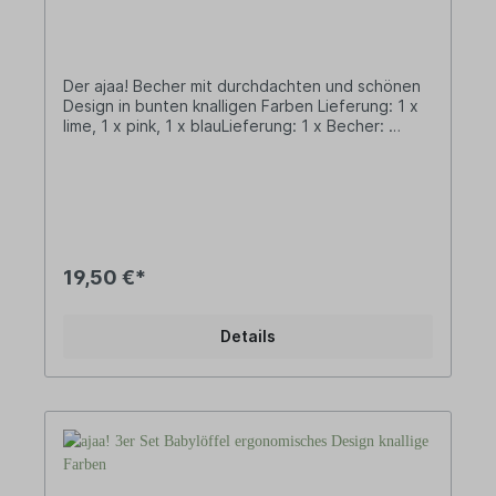
Der ajaa! Becher mit durchdachten und schönen
Design in bunten knalligen Farben Lieferung: 1 x
lime, 1 x pink, 1 x blauLieferung: 1 x Becher:
(7,3cm x Ø7cm) Füllmenge:
200mlMaterialbasis: Unser biobasiertes Material
wird aus Zuckerrohrsaft und mineralischen
Zusätzen hergestellt. Bei dem verwendeten
Zuckerrohrsaft handelt es sich um ein
industrielles Nebenprodukt aus der
Rohrzuckerproduktion, das zu Bio-Ethanol
19,50 €*
weiterverarbeitet wird. Durch anschließende
Polymerisation und die Anreicherung mit
Mineralien gewinnen wir unser langlebiges Bio-
Details
Polyethylen (Bio-PE).• Aus nachwachsenden
Rohstoffen - Biowerkstoff Bio-Polyethylen (Bio-
PE). • BPA frei ohne Bisphenol-A – von Natur aus
frei von Weichmachern sowie ohne Melamin oder
Formaldehyd.• Langlebig und recyclebar•
Gefriersicher• Spülmaschinengeeignet (obere
Schublade)• In Deutschland
hergestelltDESIGNajaa! steht für schlichtes und