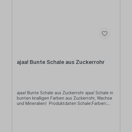
Design, das man nicht wegwirft, weil es zeitlos ist
und auch in vielen Jahren noch schön
anzuschauen. Design, das nützlich ist, weil es den
Alltag erleichtert.MADE IN GERMANYVom ersten
Gestaltungsentwurf über die Zulieferung der
Rohstoffe bis hin zur Fertigung des Produkts –
alles bei ajaa! ist „Made in Germany“.
ajaa! Bunte Schale aus Zuckerrohr
ajaa! Bunte Schale aus Zuckerrohr ajaa! Schale in
bunten knalligen Farben aus Zuckerrohr, Wachse
und Mineralien! Produktdaten Schale:Farben:
lime, pink, blauMaße:(5,4cm x Ø 14cm) Füllmenge:
500ml Materialbasis: Unser biobasiertes Material
wird aus Zuckerrohrsaft und mineralischen
Zusätzen hergestellt. Bei dem verwendeten
Zuckerrohrsaft handelt es sich um ein