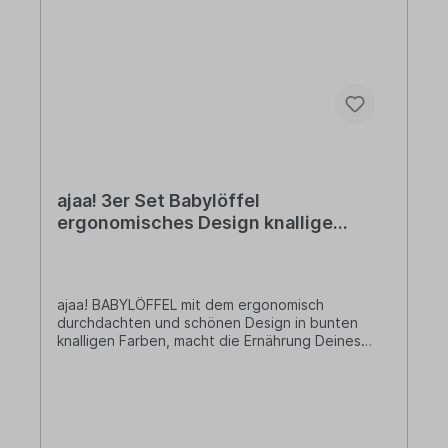
puristisches Design im skandinavischen Stil.
Design, das man nicht wegwirft, weil es zeitlos ist
und auch in vielen Jahren noch schön
anzuschauen. Design, das nützlich ist, weil es den
Alltag erleichtert.MADE IN GERMANYVom ersten
Gestaltungsentwurf über die Zulieferung der
Rohstoffe bis hin zur Fertigung des Produkts –
alles bei ajaa! ist „Made in Germany“.
ajaa! 3er Set Babylöffel
ergonomisches Design knallige
Farben
ajaa! BABYLÖFFEL mit dem ergonomisch
durchdachten und schönen Design in bunten
knalligen Farben, macht die Ernährung Deines
Babys besonders Spaß. Produktdaten Löffel 3er-
Set: Farben: lime, blue, pinkMaße Babylöffel Set :
Länge: 19 cm x 5 cm x 2,5 cm - Gewicht:
30gMaterialbasis: Unser biobasiertes Material
wird aus Zuckerrohrsaft und mineralischen