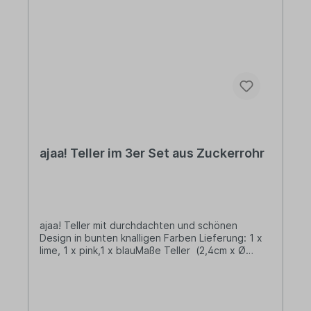
im skandinavischen Stil. Design, das man nicht
wegwirft, weil es zeitlos ist und auch in vielen
Jahren noch schön anzuschauen. Design, das
nützlich ist, weil es den Alltag erleichtert. MADE
IN GERMANY Vom ersten Gestaltungsentwurf
über die Zulieferung der Rohstoffe bis hin zur
Fertigung des Produkts – alles bei ajaa! ist „Made
in Germany“.
ajaa! Teller im 3er Set aus Zuckerrohr
ajaa! Teller mit durchdachten und schönen
Design in bunten knalligen Farben Lieferung: 1 x
lime, 1 x pink,1 x blauMaße Teller (2,4cm x Ø
18cm)Materialbasis: Unser biobasiertes Material
wird aus Zuckerrohrsaft und mineralischen
Zusätzen hergestellt. Bei dem verwendeten
Zuckerrohrsaft handelt es sich um ein