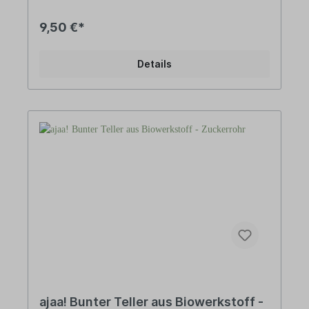
industrielles Nebenprodukt aus der
Rohrzuckerproduktion, das zu Bio-Ethanol
9,50 €*
weiterverarbeitet wird. Durch anschließende
Polymerisation und die Anreicherung mit
Mineralien gewinnen wir unser langlebiges Bio-
Details
Polyethylen (Bio-PE). • Aus 100%
nachwachsenden Rohstoffen - Biowerkstoff Bio-
Polyethylen (Bio-PE).• BPA frei ohne Bisphenol-
A – von Natur aus frei von Weichmachern sowie
ohne Melamin oder Formaldehyd.• Langlebig und
recyclebar• Gefriersicher•
Spülmaschinengeeignet (obere Schublade)• In
Deutschland hergestellt DESIGNajaa! steht für
schlichtes und puristisches Design im
skandinavischen Stil. Design, das man nicht
wegwirft, weil es zeitlos ist und auch in vielen
Jahren noch schön anzuschauen. Design, das
nützlich ist, weil es den Alltag erleichtert. MADE
IN GERMANYVom ersten Gestaltungsentwurf
über die Zulieferung der Rohstoffe bis hin zur
Fertigung des Produkts – alles bei ajaa! ist „Made
in Germany“.
ajaa! Bunter Teller aus Biowerkstoff -