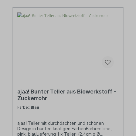
Polyethylen (Bio-PE).• BPA frei ohne Bisphenol-
A – von Natur aus frei von Weichmachern sowie
ohne Melamin oder Formaldehyd.• Langlebig und
recyclebar• Gefriersicher•
Spülmaschinengeeignet (obere Schublade)• In
Deutschland hergestellt DESIGNajaa! steht für
schlichtes und puristisches Design im
skandinavischen Stil. Design, das man nicht
wegwirft, weil es zeitlos ist und auch in vielen
Jahren noch schön anzuschauen. Design, das
nützlich ist, weil es den Alltag erleichtert. MADE
IN GERMANYVom ersten Gestaltungsentwurf
über die Zulieferung der Rohstoffe bis hin zur
Fertigung des Produkts – alles bei ajaa! ist „Made
in Germany“.
ajaa! Bunter Teller aus Biowerkstoff -
Zuckerrohr
Farbe::
Blau
ajaa! Teller mit durchdachten und schönen
Design in bunten knalligen FarbenFarben: lime,
pink, blauLieferung 1 x Teller (2,4cm x Ø