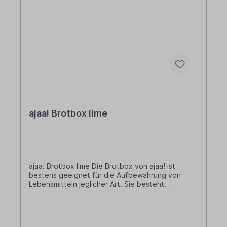
ajaa! Brotbox lime
ajaa! Brotbox lime Die Brotbox von ajaa! ist
bestens geeignet für die Aufbewahrung von
Lebensmitteln jeglicher Art. Sie besteht
ausschließlich aus Zuckerrohrsaft, Wachsen und
Mineralien.Mitgeliefert wird ein praktischer
Trenner, den man verschieben und
herausnehmen kann. Lieferumfang: 1x ajaa!