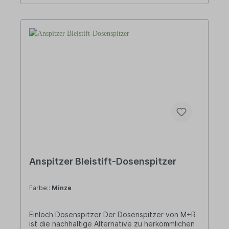
frei von Weichmachern sowie ohne Melamin oder
Formaldehyd.• Langlebig und recyclebar•
Gefriersicher• Spülmaschinengeeignet (obere
Schublade)• In Deutschland
hergestelltDESIGNajaa! steht für schlichtes und
puristisches Design im skandinavischen Stil.
Design, das man nicht wegwirft, weil es zeitlos ist
und auch in vielen Jahren noch schön
anzuschauen. Design, das nützlich ist, weil es den
Alltag erleichtert.MADE IN GERMANYVom ersten
Gestaltungsentwurf über die Zulieferung der
Rohstoffe bis hin zur Fertigung des Produkts –
alles bei ajaa! ist „Made in Germany“.
Anspitzer Bleistift-Dosenspitzer
Farbe::
Minze
Einloch Dosenspitzer Der Dosenspitzer von M+R
ist die nachhaltige Alternative zu herkömmlichen