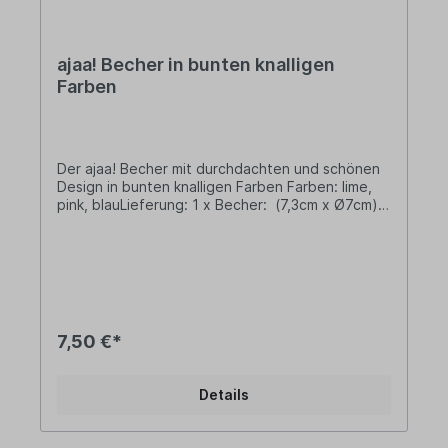
ajaa! Becher in bunten knalligen
Farben
Der ajaa! Becher mit durchdachten und schönen
Design in bunten knalligen Farben Farben: lime,
pink, blauLieferung: 1 x Becher: (7,3cm x Ø7cm)
Füllmenge: 200mlMaterialbasis: Unser
biobasiertes Material wird aus Zuckerrohrsaft und
mineralischen Zusätzen hergestellt. Bei dem
verwendeten Zuckerrohrsaft handelt es sich um
ein industrielles Nebenprodukt aus der
Rohrzuckerproduktion, das zu Bio-Ethanol
weiterverarbeitet wird. Durch anschließende
7,50 €*
Polymerisation und die Anreicherung mit
Mineralien gewinnen wir unser langlebiges Bio-
Polyethylen (Bio-PE).• Aus nachwachsenden
Details
Rohstoffen - Biowerkstoff Bio-Polyethylen (Bio-
PE). • BPA frei ohne Bisphenol-A – von Natur aus
frei von Weichmachern sowie ohne Melamin oder