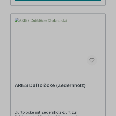
Gebrauch nehmen wir die Produkte zurück.Über
M + RIt’s Nature!GREEN LINE – Collection aus
schnell nachwachsendem Rohstoff. Unsere Erde
ist uns wichtig – deshalb denken wir bereits
heute an morgen, an unsere Umwelt und unsere
Ressourcen. Mit der GREEN LINE Collection
verzichten wir bewusst auf Kunststoff. Das
Grundmaterial der neuen Spitzer und Lineale
besteht aus innovativem Bio-Werkstoff. Dieser
basiert auf Maisstärke, ist zu 100 Prozent
biologisch abbaubar und kann recycelt werden.
Darüber hinaus besitzt er alle positiven
Eigenschaften von Kunststoff.
ARIES Duftblöcke (Zedernholz)
Duftblöcke mit Zedernholz-Duft zur