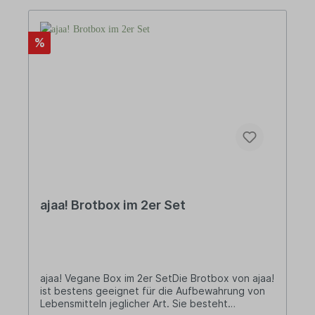
Formaldehyd.• Langlebig und recyclebar•
Gefriersicher• Spülmaschinengeeignet (obere
Schublade)• In Deutschland
%
hergestelltDESIGNajaa! steht für schlichtes und
puristisches Design im skandinavischen Stil.
Design, das man nicht wegwirft, weil es zeitlos ist
und auch in vielen Jahren noch schön
anzuschauen. Design, das nützlich ist, weil es den
Alltag erleichtert.MADE IN GERMANYVom ersten
Gestaltungsentwurf über die Zulieferung der
Rohstoffe bis hin zur Fertigung des Produkts –
alles bei ajaa! ist „Made in Germany“.
ajaa! Brotbox im 2er Set
ajaa! Vegane Box im 2er SetDie Brotbox von ajaa!
ist bestens geeignet für die Aufbewahrung von
Lebensmitteln jeglicher Art. Sie besteht