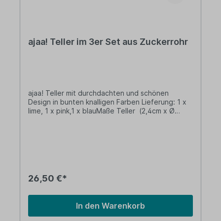
ajaa! Teller im 3er Set aus Zuckerrohr
ajaa! Teller mit durchdachten und schönen
Design in bunten knalligen Farben Lieferung: 1 x
lime, 1 x pink,1 x blauMaße Teller (2,4cm x Ø
18cm)Materialbasis: Unser biobasiertes Material
wird aus Zuckerrohrsaft und mineralischen
Zusätzen hergestellt. Bei dem verwendeten
Zuckerrohrsaft handelt es sich um ein
industrielles Nebenprodukt aus der
Rohrzuckerproduktion, das zu Bio-Ethanol
weiterverarbeitet wird. Durch anschließende
26,50 €*
Polymerisation und die Anreicherung mit
Mineralien gewinnen wir unser langlebiges Bio-
Polyethylen (Bio-PE). • Aus nachwachsenden
In den Warenkorb
Rohstoffen - Biowerkstoff Bio-Polyethylen (Bio-
PE). • BPA frei ohne Bisphenol-A – von Natur aus