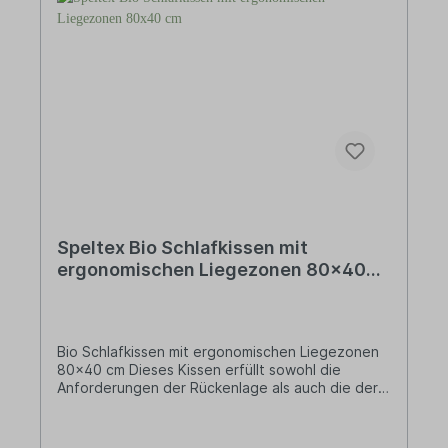
Herstellungsverfahren. Das Backpapier ist nicht
nur funktional, sondern auch ein Beitrag zu einem
nachhaltigeren Lebensstil. Es ist frei von
schädlichen Chemikalien, kompostierbar und wird
in Europa produziert. Ideal für die Zubereitung
von Plätzchen, Kuchen, Pizza, Fisch und
Kartoffelspeisen Kein Einfetten erforderlich –
spart Zeit und Kalorien Beidseitig verwendbar –
verlängert die Lebensdauer des Papiers Vorteile:
Ungebleicht – ohne Chlor oder toxische Stoffe
Vegan – geeignet für pflanzliche Ernährung
FSC®-zertifiziert – aus verantwortungsvoll
bewirtschafteten Wäldern
Speltex Bio Schlafkissen mit
ergonomischen Liegezonen 80x40
cm
Bio Schlafkissen mit ergonomischen Liegezonen
80x40 cm Dieses Kissen erfüllt sowohl die
Anforderungen der Rückenlage als auch die der
Seitenlage. Durch eine flache Liegezone in der
Mitte und erhöhtem Stützvolumen im
Außenbereich wird für beide Positionen eine