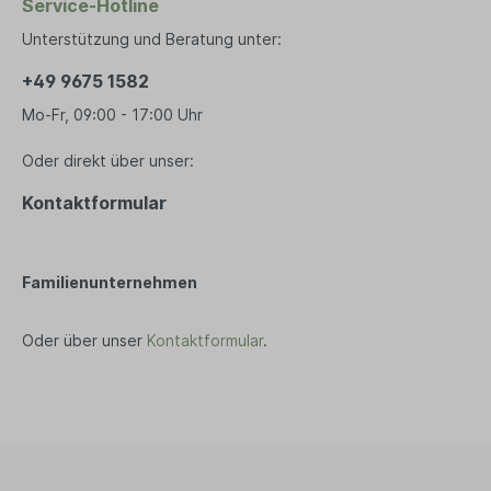
Service-Hotline
verantwo
Schreibwaren
Bio T
Wasser u
Unterstützung und Beratung unter:
berücksic
Ha
Druckerpapier
Kauf des
Tee
+49 9675 1582
nachhalti
Notizbücher
Nachhalti
Vega
Mo-Fr, 09:00 - 17:00 Uhr
Kopfhörer
zertifizie
Par
abbaubar
PC und Smartphones
Oder direkt über unser:
tierischer
Süß
Belgien Über Clarysse Das perfekte
Büro Organizer
Ka
Kontaktformular
Handtuch 
Leidensch
Bio
verfolgen
Su
und Cradl
Gew
wichtigst
Familienunternehmen
Produkte
Tasch
Produktio
Oder über unser
Kontaktformular
.
produzier
Ein
Belgien E
Ta
Handtüche
Beu
modernst
(Made in 
Ob
Tü