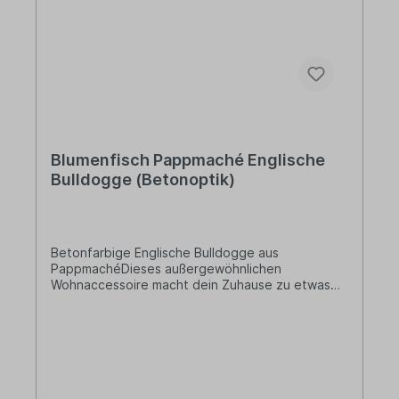
Blumenfisch Pappmaché Englische
Bulldogge (Betonoptik)
Betonfarbige Englische Bulldogge aus
PappmachéDieses außergewöhnlichen
Wohnaccessoire macht dein Zuhause zu etwas
ganz Besonderem! Die Dekorationsobjekte von
Blumenfisch werden in feinster Handarbeit
liebevoll aus Pappmaché hergestellt.Lieferung:1
x Deko-BulldoggeDesign: BetonoptikBreite: ca.
31 cmHöhe: ca. 25 cmTiefe: ca. 13 cmMaterial:
PappmachéInformationen über das Produkt:
Pappmaché besteht zu 100 Prozent aus