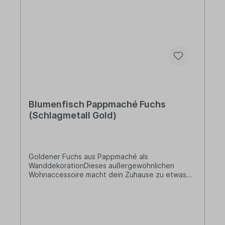
hauseigenen Berliner Manufakturen, vom ersten
Entwurf bis zum letzten Fertigungsschritt. Und
das ausschließlich unter Verwendung heimischer
Materialien! Stets alles in sorgsamer Handarbeit,
für Qualität und besonders lange Haltbarkeit.
Blumenfisch Pappmaché Fuchs
(Schlagmetall Gold)
Goldener Fuchs aus Pappmaché als
WanddekorationDieses außergewöhnlichen
Wohnaccessoire macht dein Zuhause zu etwas
ganz Besonderem! Die Dekorationsobjekte von
Blumenfisch werden in feinster Handarbeit
liebevoll aus Pappmaché hergestellt.Lieferung:1
x Deko-FuchsDesign: Vergoldet mit
SchlagmetallBreite: ca. 25 cmHöhe: ca. 22