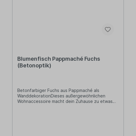
Entwurf bis zum letzten Fertigungsschritt. Und
das ausschließlich unter Verwendung heimischer
Materialien! Stets alles in sorgsamer Handarbeit,
für Qualität und besonders lange Haltbarkeit.
Blumenfisch Pappmaché Fuchs
(Betonoptik)
Betonfarbiger Fuchs aus Pappmaché als
WanddekorationDieses außergewöhnlichen
Wohnaccessoire macht dein Zuhause zu etwas
ganz Besonderem! Die Dekorationsobjekte von
Blumenfisch werden in feinster Handarbeit
liebevoll aus Pappmaché hergestellt.Lieferung:1
x Deko-FuchsDesign: BetonoptikBreite: ca. 25
cmHöhe: ca. 22 cmTiefe: ca. 20 cmMaterial:
PappmachéInformationen über das Produkt: