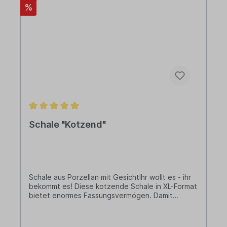
%
Biodora wirtschaftlichen Erfolg untrennbar mit
dem Respekt vor unserer Umwelt. Gegründet
von den Brüdern Franz und Michael Sprengnagel
und getragen von einem engagierten Team,
steht unsere Marke für echte Innovation und
ökologische Verantwortung. Jedes unserer
Produkte spiegelt dieses Versprechen wider:
Durch den Einsatz nachhaltiger Materialien,
gestalten wir gemeinsam eine lebenswerte
Zukunft.
Schale "Kotzend"
Schale aus Porzellan mit GesichtIhr wollt es - ihr
bekommt es! Diese kotzende Schale in XL-Format
bietet enormes Fassungsvermögen. Damit
könnte sie die perfekte Serviermöglichkeit sein -
wenn da nicht diese Öffnung in Bodennähe
wäre... So könnt ihr witzig Pralinen, Bonbons,