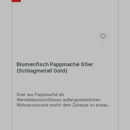
hauseigenen Berliner Manufakturen, vom ersten
Entwurf bis zum letzten Fertigungsschritt. Und
das ausschließlich unter Verwendung heimischer
Materialien! Stets alles in sorgsamer Handarbeit,
für Qualität und besonders lange Haltbarkeit.
Blumenfisch Pappmaché Stier
(Schlagmetall Gold)
Stier aus Pappmaché als
WanddekorationDieses außergewöhnlichen
Wohnaccessoire macht dein Zuhause zu etwas
ganz Besonderem! Die Dekorationsobjekte von
Blumenfisch werden in feinster Handarbeit
liebevoll aus Pappmaché hergestellt.Lieferung:1
x Deko-StierDesign: Vergoldet mit