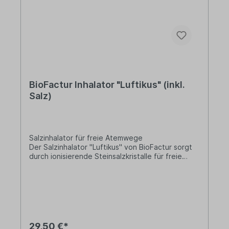
Innovation und ökologische Verantwortung.
Jedes unserer Produkte spiegelt dieses
Versprechen wider: Durch den Einsatz
nachhaltiger Materialien, gestalten wir
gemeinsam eine lebenswerte Zukunft.
BioFactur Inhalator "Luftikus" (inkl.
Salz)
Salzinhalator für freie Atemwege
Der Salzinhalator "Luftikus" von BioFactur sorgt
durch ionisierende Steinsalzkristalle für freie
Atemwege. Wird inklusive Salz geliefert!Hier
geht's zur Nachfüllflasche:BioFactur
Nachfüllflasche Salzinhalator Lieferung: 1 x
Salzinhalator "Luftikus"1 x 120 g Steinsalz (reicht
für 2 Füllungen)1 x ProduktbeschreibungSorte:
Himalaya-SalzZusammensetzung: Natriumchlorid,
Magnesium und CalciumMaterial: Bio-
29,50 €*