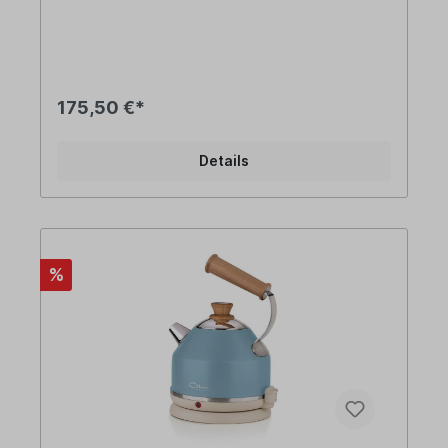
hochwertigem Edelstahl 18/10 im Vintage Lock. Er
überzeugt besonders mit seiner edlen,
aufwändig lackierten schwarzen
Oberfläche. Italienische Handwerkskunst mit
liebevollen Details und mit großer Leidenschaft
verarbeitet! Zertifiziert von der IMQ, einer
175,50 €*
Einrichtung, die auf europäischer und
internationaler Ebene von den wichtigsten
Zertifizierungsorganisationen anerkannt ist.
Details
Lieferung:1 x elektrischer Wasserkocher "Lignum
Elegance" Farbe der Basisstation: Schwarz Farbe
des Wasserkochers: Schwarz Leistung: 2400 W
Kapazität: mind. 0,5 L und max. 1,7 L Gewicht: 1,8
kg Maße: 27 x 20 x 27 cm Durchmesser
Füllöffnung: 90 mm Rotation: 360° Ausstattung:
%
automatische Abschaltung und Sicherheitssystem
(Abschaltautomatik) schnurlose Basis verstecktes
Heizelement deutscher Herkunft (Firma
Eichenhauer) Eigenschaften: geeignet auch für
Linkshänder keine Nickelmigration Informationen
über das Produkt: Die Bestandteile des
elektrischen Wasserkochers sind ausschließlich
europäischer Herkunft. Er wurde im Ottoni
Fabbrica Familienbetrieb am Lago Maggiore
(Italien) in Zusammenarbeit mit kleinen