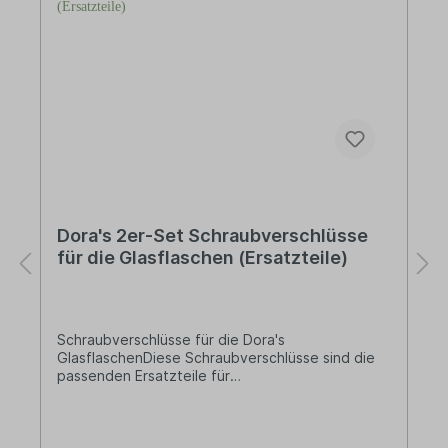
Dora's 2er-Set Schraubverschlüsse
für die Glasflaschen (Ersatzteile)
Schraubverschlüsse für die Dora's
GlasflaschenDiese Schraubverschlüsse sind die
passenden Ersatzteile für
die Dora's Glasflaschen. Sie können sowohl für
die 500 ml als auch für die 700 ml Glasflaschen
verwendet werden. Für eine längere
Lebenszeit!Zu den passenden Glas-