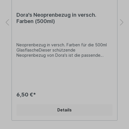
Dora's Neoprenbezug in versch.
Farben (500ml)
Neoprenbezug in versch. Farben für die 500ml
GlasflascheDieser schützende
Neoprenbezug von Dora's ist die passende
Ergänzung zu deiner Dora's Glasflasche! Diese ist
die Alternative zur herkömmlichen Plastik-
Trinkflasche und bietet damit den idealen
Begleiter!ACHTUNG - Wir liefern hier nur den
Neoprenbezug! Die passende Dora's Glasflasche
findest du hier:Dora's GlasflascheLieferung:1 x
Neoprenbezug für die 500ml
6,50 €*
GlasflascheVerfügbare
Farben:BlauGrünPinkRotSchwarzTürkisGröße:
500 mlDurchmesser: Ø 6,5 cmHöhe: 26
Details
cmMaterial: NeoprenInformationen über das
Produkt:Die Reinigung des Neoprenbezugs sollte
per Hand erfolgen!Vorteile:wiederverwendbare
Alternativefrei von tierischen Inhaltsstoffen