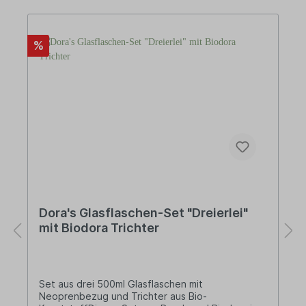
(vegan)Über Dora'sEs ist nicht leicht, die Zeitung
oder eine Medien-App durchzublättern, ohne auf
die Auswirkungen unserer oder der vorigen
%
Generation zu stoßen. Müllberge und Studien
über unsere Wegwerfgesellschaft stehen da an
der Tagesordnung. Aber es werden auch immer
wieder Ideen, Taten und Aktivitäten von
Personen, Gruppen und Vereinen erwähnt, die
genau solchen Themen entgegenwirken. Und
genau diese Menschen hat sich Dora's, als
Tochterunternehmen von Biodora, zum Vorbild
genommen und Produkte entworfen, die den
Anforderungen der neuen, umweltbewussten,
nachhaltig-denkenden Gesellschaft entsprechen.
Dora's Glasflaschen-Set "Dreierlei"
mit Biodora Trichter
Set aus drei 500ml Glasflaschen mit
Neoprenbezug und Trichter aus Bio-