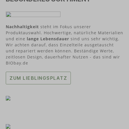
von Personen, Gruppen und Vereinen erwähnt,
Preis-Leistungs-Verhältnis an.Das bayerische
die genau solchen Themen entgegenwirken. Und
Start-up BAYONIX® (aus Feldkirchen-Westerham)
genau diese Menschen hat sich Dora's, als
hat mit der BAYONIX® Bottle die weltweit erste
Tochterunternehmen von Biodora, zum Vorbild
Sport-Trinkflasche entwickelt, die eine Cradle to
genommen und Produkte entworfen, die den
Cradle Certified® Gold-Zertifizierung erhalten
Nachhaltigkeit
steht im Fokus unserer
Anforderungen der neuen, umweltbewussten,
hat.
Produktauswahl. Hochwertige, natürliche Materialien
nachhaltig-denkenden Gesellschaft entsprechen.
und eine
lange Lebensdauer
sind uns sehr wichtig.
Wir achten darauf, dass Einzelteile ausgetauscht
und repariert werden können. Beständige Werte,
zeitlosen Design, dauerhafter Nutzen - das sind wir
BIObay.de
ZUM LIEBLINGSPLATZ