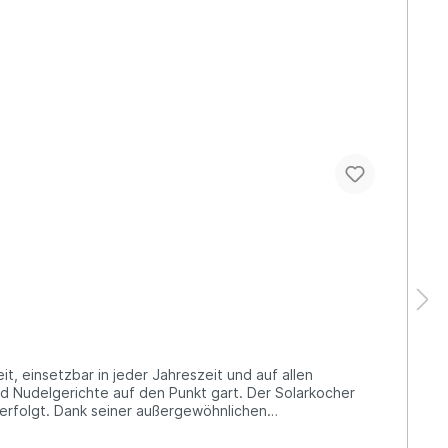
und Nudelgerichte auf den Punkt gart. Der Solarkocher
 erfolgt. Dank seiner außergewöhnlichen
 den Garten, die Terrasse, den Campingplatz und den
 Sie werden viele Jahre lang Freude an diesem