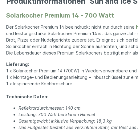
Produktinformationen "Sun and Ice 
Kerze
Seifenaufbewahrung
Dame
Lamp
Solarkocher Premium 14 - 700 Watt
Tücher
Ze
Duft
Der Solarkocher Premium 14 beeindruckt nicht nur durch seine
Wand
Herren Accessoires
Herren 
und leistungsstarke Solarkocher Premium 14 ist das ganze Jahr
Brot, Pizza oder Nudelgerichte zubereitet. Er eignet sich perf
Herren Schmuck
Jean
Solarkocher einfach in Richtung der Sonne ausrichten, und sch
Uhren
Jack
Die Lebensdauer dieses Premium Solarkochers beträgt mehr als
Halsketten
T-Shi
Lieferung:
Schals
1 x Solarkocher Premium 14 (700W) in Wiederverwendbare und
1 x Montage- und Bedienungsanleitung + Inbusschlüssel zur ei
Mützen
1 x Inspirierende Kochbroschüre
Sonnenbrillen
Technische Daten:
Socken
Handschuhe
Reflektordurchmesser: 140 cm
Leistung: 700 Watt bei klarem Himmel
Gesamtgewicht inklusive Verpackung: 18,3 kg
Das Fußgestell besteht aus verzinktem Stahl, der Rest aus
Büro & Technik
Lebensm