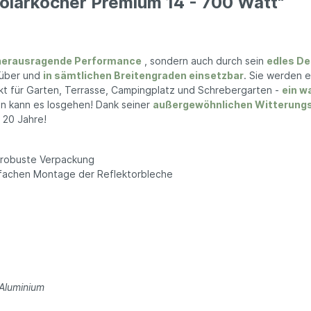
Solarkocher Premium 14 - 700 Watt"
nhalter
n Schuhe
Kissen
en
hentrenner
Kissen Füllmaterial
säckchen
Entspannungskissen
herausragende Performance
, sondern auch durch sein
edles De
uhren
Kissenbezüge
Bekleidung
 über und
in sämtlichen Breitengraden einsetzbar
. Sie werden e
Kischkernsäcken
ekt für Garten, Terrasse, Campingplatz und Schrebergarten -
ein w
s
Wärmekissen
on kann es losgehen! Dank seiner
außergewöhnlichen Witterungs
en
 20 Jahre!
Meditationskissen
Stillkissen
rts
Nackenkissen
 robuste Verpackung
Seitenschläferkissen
nfachen Montage der Reflektorbleche
Handtücher
Geschirrtücher
Matratzen
Kleiderhaken
 Aluminium
ittel