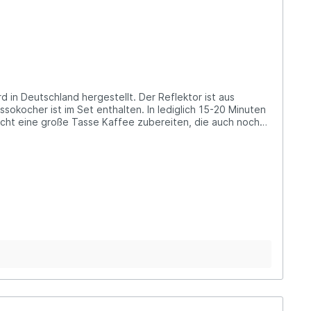
sokocher ist im Set enthalten. In lediglich 15-20 Minuten
eicht eine große Tasse Kaffee zubereiten, die auch noch
tüchtig. Nur noch den Espressokocher in den Halter
elt zudem den Parabolspiegel in eine besondere
hiedenen Farben wird in die Halterung positioniert und es
land gefertigt.Recycelbar - Fußgestell aus verzinktem
der Tendenz. Die Folgen sind katastrophal und vielfältig:
ng der Erdatmosphäre. Weitere verheerende Folgen der
ich zum rauchfreien Kochen, Backen, Grillen, Braten,
seren Kunden stehen wir als kompetenter Partner zur