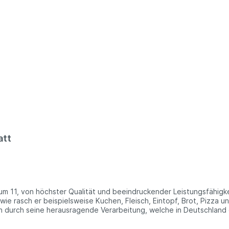
att
 wie rasch er beispielsweise Kuchen, Fleisch, Eintopf, Brot, Pizza 
ch durch seine herausragende Verarbeitung, welche in Deutschland
 verweilen. Dieser Solarkocher erweist sich als perfekte Wahl für
hten Sie den Solarkocher einfach der Sonne entgegen - und voilà!