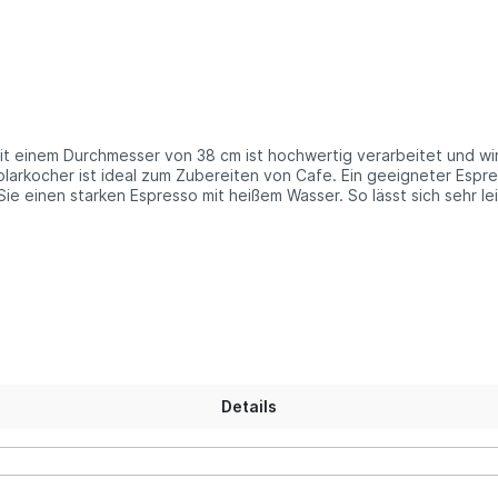
larkocher ist ideal zum Zubereiten von Cafe. Ein geeigneter Espres
Sie einen starken Espresso mit heißem Wasser. So lässt sich sehr l
packung: 3,8 kg Informationen über das Produkt: Der Reflektor lässt sich aufgrund des
kocher CafeSol ist größtenteils vormontiert und bereits funktions
fee-Genuß steht nichts mehr im Weg.Eine LED Leuchtkugel verwand
hteffekten verzaubern. Die mitgelieferte LED Leuchtkugel in versc
Ein Premium Solarkocher beeindruckt mit einer Haltbarkeit von über 20 Jahren!
hnet sich durch erstklassige Verarbeitung aus und wird in Deutsch
 2 Milliarden Menschen vom Brennholzmangel betroffen - mit steigen
kungen der Luftwege hervorrufen kann, bis zur Schadstoffbelastu
g der Böden, Wüstenbildung und Landflucht. Solarkocher eignen s
Details
tive Energien zu nutzen und natürliche Ressourcen zu schonen. Un
nd die Vorfreude auf das nächste Mal.