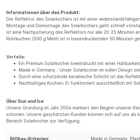
Schreibwaren
Bio T
Informationen über das Produkt:
Ha
Druckerpapier
Der Reflektor des Solarkochers ist mit einer widerstandsfähige
Tee
Montage und Demontage des Solarkochers geht schnell vonstat
Notizbücher
Vega
ist eine Nachjustierung des Reflektors nur alle 20-25 Minuten e
Kopfhörer
Rührkuchen (500 g Mehl) ist in beeindruckenden 50 Minuten g
Par
PC und Smartphones
Süß
Büro Organizer
Ka
Vorteile:
Ein Premium Solarkocher beeindruckt mit einer Haltbarkei
Bio
Made in Germany - Unser Solarkocher im edlen Design zeic
Su
Durch eine schützende keramische Schicht ist das Reflek
Gew
Nachhaltiges Kochen: Er funktioniert ausschließlich mit S
Tasch
Ein
Über Sun and Ice
Ta
Unsere Gründung im Jahr 2004 markiert den Beginn unserer Rei
Beu
schonen. Unsere geschätzten Kunden können sich auf uns als k
Bereich Solarkocher zur Verfügung.
Ob
Tü
BIObay-Kriterien:
Made in Germany
, Plast