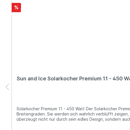
%
Sun and Ice Solarkocher Premium 11 - 450 W
Solarkocher Premium 11 - 450 Watt Der Solarkocher Premium 11, von höchster Qualität und beeindruckender Leistungsfähigkeit, einsetzbar in jeder Jahreszeit und auf allen
Breitengraden. Sie werden sich wahrlich verblüfft zeigen,
überzeugt nicht nur durch sein edles Design, sondern au
Witterungsbeständigkeit kann er das ganze Jahr im Freien
Schrebergarten. Die Handhabung ist denkbar einfach: Ric