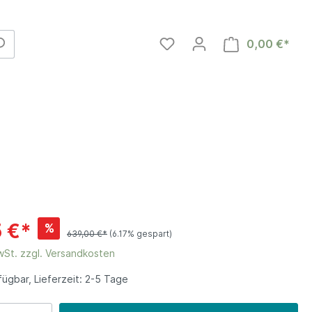
0,00 €*
 €*
%
639,00 €*
(6.17% gespart)
MwSt. zzgl. Versandkosten
en
ügbar, Lieferzeit: 2-5 Tage