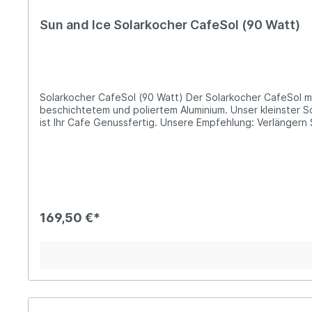
Sun and Ice Solarkocher CafeSol (90 Watt)
Solarkocher CafeSol (90 Watt) Der Solarkocher CafeSol mit einem Durchmesser von 38 cm ist hochwertig verarbeitet und wird in Deutschland hergestellt. Der Reflektor ist aus
beschichtetem und poliertem Aluminium. Unser kleinster So
ist Ihr Cafe Genussfertig. Unsere Empfehlung: Verlängern 
klasse schmeckt. Lieferung:1 x Solarkocher CafeSol (90W) inkl. Espressokocher und LED-Lampe1 x Espressotasse1 x stabieler und wiederverwendbarer Transportkoffer aus Karton
Technische Daten: Reflektordurchmesser: 38 cm Leistung: 90 Watt Gesamtgewicht inklusive Ver
drehbaren Gestells leicht der Sonne nachführen.Der Solar
platzieren, den Reflektor zur Sonne drehen und dem Kaf
Dekoleuchte. Lassen Sie sich von dem stimmungsvollen Lic
ergeben sich durch die verstärkende Wirkung des Parabolspiegels zauberhafte Lichteffekte. Vorteile: 
Made in Germany - Unser Solarkocher im edlen Design zeic
169,50 €*
Stahl, Rest aus Aluminium. Weltweit sind derzeit mehr als
Von Luftverschmutzung in der Küche, die schwere Erkran
Abholzung sind baumlose Steppen, Bodenerosion, Verarmun
Garen, Einkochen und Frittieren. Über Sun and Ice Sun and Ice bietet das komplette Leistungsspektrum rund um den Solarkocher an. Sun and Ice wurde im Jahr 2004 gegründet. Wir
stellen qualitativ hochwertige Produkte her, um regenera
Verfügung. Wir sorgen für ein großartiges Kocherlebnis u