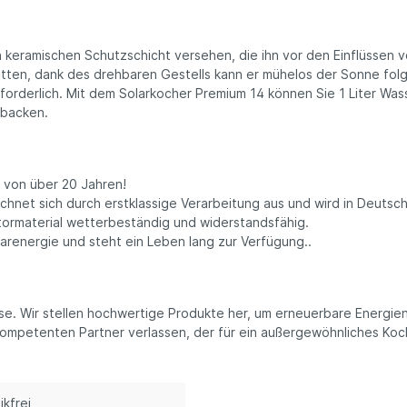
ee
nftee
n keramischen Schutzschicht versehen, die ihn vor den Einflüssen v
filter
ten, dank des drehbaren Gestells kann er mühelos der Sonne folg
ne Snacks
rforderlich. Mit dem Solarkocher Premium 14 können Sie 1 Liter Was
ebacken.
tysnacks
igkeiten
ugummis
t von über 20 Jahren!
 Müsli
hnet sich durch erstklassige Verarbeitung aus und wird in Deutsch
perfood
tormaterial wetterbeständig und widerstandsfähig.
ürze & Kräuter
olarenergie und steht ein Leben lang zur Verfügung..
en & Körbe
kaufskörbe
schen
se. Wir stellen hochwertige Produkte her, um erneuerbare Energie
tel
ompetenten Partner verlassen, der für ein außergewöhnliches Koch
st- & Gemüsenetze
ten
ikfrei