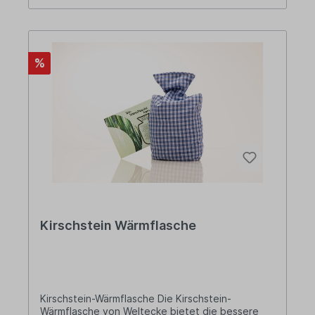
Einklang mit der Natur herzustellen. Aus
natürlichen Mitteln werden Produkte zur
Behandlung von Beschwerden im Alltag, zur
Stärkung des Immunsystems und zur
%
wohltuenden Entspannung kreiert. Seit
September 2014 deckt Weltecke mithilfe einer
Photovoltaikanlage den Eigenverbrauch an
Energie und speist mit dem Überschuss das
lokale Stromnetz.
Kirschstein Wärmflasche
Kirschstein-Wärmflasche Die Kirschstein-
Wärmflasche von Weltecke bietet die bessere