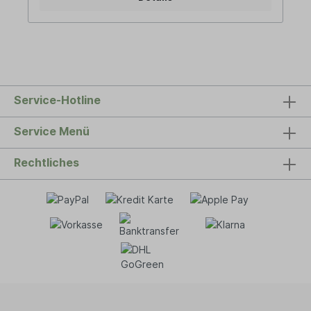
Vergissmeinnicht Blumen. Die leckeren Bio
Naschfrüchte Himbeere liebt
Zartbitterschokolade runden das Geschenk ab.Im
Set enthalten:1x Dinkel Kuschelherz - Größe: 22 x
22 cm1x Bio Naschfrüchte Himbeere liebt
Zartbitterschokolade 1x Sprout Bleistift im
Geschenke Flyer - Vergissmeinnicht Bio-Dinkel
Kuschelherz von WelteckeZusammensetzung:Bio
Service-Hotline
Dinkelspelze aus kontrolliert biologischem Anbau,
Bezug aus 100% BaumwolleBio Naschfrüchte
Himbeere liebt Zartbitterschokolade von
Service Menü
LandgartenInhaltsstoffe:Zutaten:
Zartbitterschokolade* 92% (Kakaomasse*,
Rechtliches
Rohrzucker*, Kakaobutter*, stark entöltes
Kakaopulver*, Emulgator: Lecithine (SOJA*)),
Himbeeren* 7%, Überzugsmittel: Gummi
arabicum*, Zucker*, Dextrose*.*aus kontrolliert
biologischem Anbau Kakao: 62% mindestens in
der ZartbitterschokoladeSprout Bleistift im
Geschenke Flyer - Vergissmeinnicht Aus FSC
zertifizierten HölzernHerstellung in EuropaÜber
Weltecke:Das Unternehmen gründete sich 1946
durch Alexander Weltecke in Soest. Ziel war es,
hochqualitative Produkte für Körper und Geist im
Einklang mit der Natur herzustellen. Aus