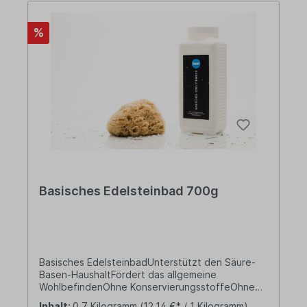
%
Basisches Edelsteinbad 700g
Basisches EdelsteinbadUnterstützt den Säure-
Basen-HaushaltFördert das allgemeine
WohlbefindenOhne KonservierungsstoffeOhne
künstliche ZusätzePremium-Qualität hergestellt in
Inhalt:
0.7 Kilogramm
(12,14 €* / 1 Kilogramm)