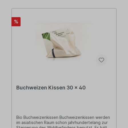
hochwertigen Rohstoffen produziert -
Herstellung in Deutschland Über Weltecke: Das
Unternehmen gründete sich 1946 durch
Alexander Weltecke in Soest. Ziel war es,
%
hochqualitative Produkte für Körper und Geist im
Einklang mit der Natur herzustellen. Aus
natürlichen Mitteln werden Produkte zur
Behandlung von Beschwerden im Alltag, zur
Stärkung des Immunsystems und zur
wohltuenden Entspannung kreiert. Seit
September 2014 deckt Weltecke mithilfe einer
Photovoltaikanlage den Eigenverbrauch an
Energie und speist mit dem Überschuss das
lokale Stromnetz.
Buchweizen Kissen 30 x 40
Bio Buchweizenkissen Buchweizenkissen werden
im asiatischen Raum schon jahrhundertelang zur
Steigerung des Wohlbefindens benutzt. Es hält