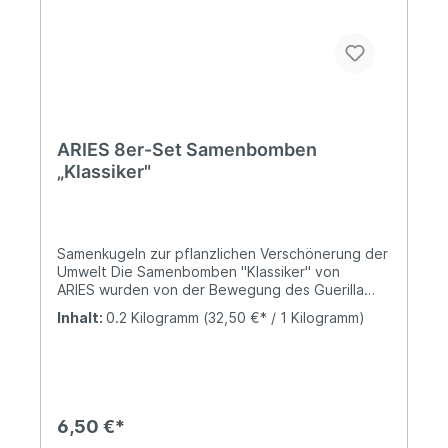
ARIES 8er-Set Samenbomben
„Klassiker"
Samenkugeln zur pflanzlichen Verschönerung der
Umwelt Die Samenbomben "Klassiker" von
ARIES wurden von der Bewegung des Guerilla
Gardening in den 70er Jahren inspiriert. Die
Inhalt:
0.2 Kilogramm
(32,50 €* / 1 Kilogramm)
Samenbomben dienen zur pflanzlichen
Verschönerung von brachliegendem Gelände.
Manhattan, in den 70er Jahre. Selbst ernannte
Gartenpiraten und Untergrundkämpfer
begannen, in heimlichen Nacht-Aktionen
brachliegendes Gelände mit Pflanzen oder
6,50 €*
Samenbomben zu verschönern. Mittlerweile ist