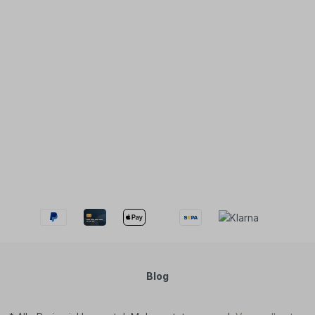
ee
nftee
filter
ne Snacks
tysnacks
igkeiten
ugummis
 Müsli
perfood
ürze & Kräuter
en & Körbe
kaufskörbe
schen
tel
st- & Gemüsenetze
Blog
ten