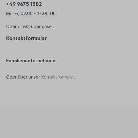
+49 9675 1582
Schreibwaren
Bio T
Mo-Fr, 09:00 - 17:00 Uhr
Ha
Druckerpapier
Tee
Notizbücher
Oder direkt über unser:
Vega
Kopfhörer
Kontaktformular
Par
PC und Smartphones
Süß
Büro Organizer
Ka
Familienunternehmen
Bio
Su
Oder über unser
Kontaktformular
.
Gew
Tasch
Ein
Ta
Beu
Ob
Tü