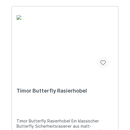
gründliche Nassrasur Geschlossene Schaumkante
für eine sanfte Rasur Butterfly-Rasierhobel –
schnelles und sicheres Wechseln der Klinge Kopf
und Griff aus verchromtem Messing Exzellente
Qualität und Verarbeitung Vorteile: Haltbar -
gemacht für die Ewigkeit. Vegan - 100% frei von
tierischen Inhaltsstoffen. Wiederverwendbare
und nachhaltige Alternative zum Einwegrasier.
Timor Butterfly Rasierhobel
Timor Butterfly Rasierhobel Ein klassischer
Butterfly Sicherheitsrasierer aus matt-