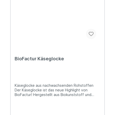
der EUunverleimt Über Biodora Als visionäres, in
Österreich verwurzeltes Unternehmen verbindet
Biodora wirtschaftlichen Erfolg untrennbar mit
dem Respekt vor unserer Umwelt. Gegründet
von den Brüdern Franz und Michael Sprengnagel
und getragen von einem engagierten Team,
steht unsere Marke für echte Innovation und
ökologische Verantwortung. Jedes unserer
Produkte spiegelt dieses Versprechen wider:
Durch den Einsatz nachhaltiger Materialien,
gestalten wir gemeinsam eine lebenswerte
Zukunft.
BioFactur Käseglocke
Käseglocke aus nachwachsenden Rohstoffen
Der Käseglocke ist das neue Highlight von
BioFactur! Hergestellt aus Biokunststoff und
Buchenholz. Abbildung kann farblich vom Original
abweichen! Lieferung: 1 x Käseglocke
Durchmesser: ca. 21 cm Höhe: ca. 12 cm Gewicht
ca. 525 Gramm Materialien: Bio-Kunststoff,