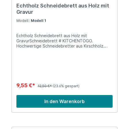
Echtholz Schneidebrett aus Holz mit
Gravur
Modell::
Modell 1
Echtholz Schneidebrett aus Holz mit
GravurSchneidebrett # KITCHENTOGO.
Hochwertige Schneidebretter aus Kirschholz.
Das Holz kommt aus der EU, alle Bretter sind
geölt und werden hier im Chiemgau
gelasert.Material: Kirschholz Größe: 26 x 15 x 1
cmMotive:Motiv 1: BROTZEITkiniMotiv 2:
KITCHENTOGOMotiv 3: lossDAschmeckaMotiv 4:
einstückbayernfüadiMotiv 5: nurnedhudelnMotiv
6: kloanaLAUSBUAMotiv 7: ANguadnVorteile: -
9,55 €*
12,50 €*
(23.6% gespart)
Echte Handarbeit aus hochwertigem Kirschholz -
Hand Made in Germany im Chiemgauer
Alpenvorland - Hochwertige Materialien - 100%
In den Warenkorb
Vegan - Echte Handarbeit