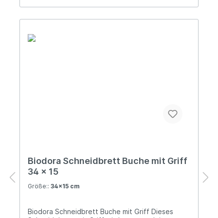
nachhaltiger Forstwirtschaft (PEFC zertifiziert)
Herstellung in der EU Über Biodora Als visionäres,
in Österreich verwurzeltes Unternehmen
verbindet Biodora wirtschaftlichen Erfolg
untrennbar mit dem Respekt vor unserer Umwelt.
Gegründet von den Brüdern Franz und Michael
Sprengnagel und getragen von einem
engagierten Team, steht unsere Marke für echte
Innovation und ökologische Verantwortung.
Jedes unserer Produkte spiegelt dieses
Versprechen wider: Durch den Einsatz
nachhaltiger Materialien, gestalten wir
gemeinsam eine lebenswerte Zukunft.
Biodora Schneidbrett Buche mit Griff
34 x 15
Größe::
34x15 cm
Biodora Schneidbrett Buche mit Griff Dieses