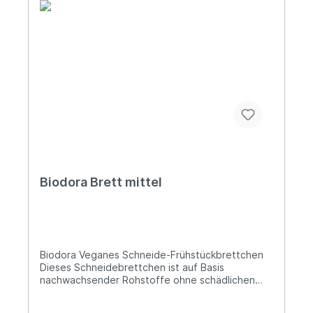
Biodora Brett mittel
Biodora Veganes Schneide-Frühstückbrettchen
Dieses Schneidebrettchen ist auf Basis
nachwachsender Rohstoffe ohne schädlichen
Weichmacher, vegan und Gentechnikfrei, es
eignet sich ideal als Schneidebrett oder auch als