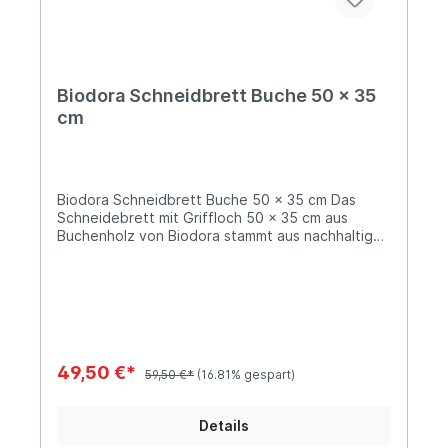
Biodora Schneidbrett Buche 50 x 35
cm
Biodora Schneidbrett Buche 50 x 35 cm Das
Schneidebrett mit Griffloch 50 x 35 cm aus
Buchenholz von Biodora stammt aus nachhaltiger
Forstwirtschaft, es ist ideal geeignet als
Schneidebrett oder auch als Servierbrett. Ein
Must-Have für die Küche. Lieferung:1 x Biodora
Schneidbrett Buche Maße: 50 x 35 x 3,5 cm
Gewicht: 4,4 KG Material: Buchenholz (verleimt)
Informationen über das Produkt: Das
Schneidebrett aus Buchenholz ist nicht
49,50 €*
59,50 €*
(16.81% gespart)
geschirrspülertauglich! Wir empfehlen eine
händische Reinigung. Lassen Sie das Produkt
nach der Reinigung ablüften und bewahren Sie
Details
es trocken auf. Vorteile: Buchenholz aus