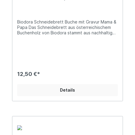
Durch den Einsatz nachhaltiger Materialien,
gestalten wir gemeinsam eine lebenswerte
Zukunft.
Biodora Schneidebrett Buche mit Gravur Mama &
Papa Das Schneidebrett aus österreichischem
Buchenholz von Biodora stammt aus nachhaltiger
Forstwirtschaft, es ist ideal geeignet als
Schneidebrett oder auch als
Frühstücksbrettchen. Natürlich schön graviert
und 100% unverleimt. Ideal als kleines Geschenk,
Mitbringsel für Freunde oder für Ihre Küche!
Lieferung:1 x Biodora Schneidebrett Buche mit
Gravur Maße: 32 x 15 x 1,5 cm Farbe: Braun
12,50 €*
Material: Buchenholz (unverleimt) Motive: Einen
Engel ohne Flügel nennt man Mama Einen
Superhelden ohne Umhang nennt man Papa
Details
Informationen über das Produkt: Das
Schneidebrett aus Buchenholz ist nicht
geschirrspülertauglich! Wir empfehlen eine
händische Reinigung. Lassen Sie das Produkt
nach der Reinigung ablüften und bewahren Sie
es trocken auf. unverleimt Vorteile:
Österreichisches Buchenholz aus nachhaltiger
Forstwirtschaft (PEFC zertifiziert) Herstellung in