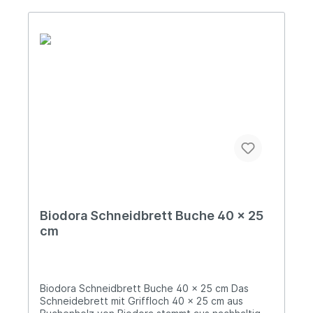
Biodora wirtschaftlichen Erfolg untrennbar mit
dem Respekt vor unserer Umwelt. Gegründet
von den Brüdern Franz und Michael Sprengnagel
und getragen von einem engagierten Team,
steht unsere Marke für echte Innovation und
ökologische Verantwortung. Jedes unserer
Produkte spiegelt dieses Versprechen wider:
Durch den Einsatz nachhaltiger Materialien,
gestalten wir gemeinsam eine lebenswerte
Zukunft.
Biodora Schneidbrett Buche 40 x 25
cm
Biodora Schneidbrett Buche 40 x 25 cm Das
Schneidebrett mit Griffloch 40 x 25 cm aus