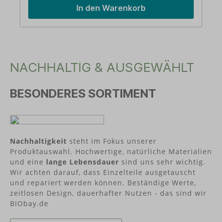
verwendeten Zuckerrohrsaft handelt es sich um
In den Warenkorb
ein industrielles Nebenprodukt aus der
Rohrzuckerproduktion, das zu Bio-Ethanol
weiterverarbeitet wird. Durch anschließende
Polymerisation und die Anreicherung mit
Mineralien gewinnen wir unser langlebiges Bio-
Polyethylen (Bio-PE). Aus nachwachsenden
NACHHALTIG & AUSGEWÄHLT
Rohstoffen - Biowerkstoff Bio-Polyethylen (Bio-
PE). BPA frei ohne Bisphenol-A – von Natur aus
frei von Weichmachern sowie ohne Melamin oder
BESONDERES SORTIMENT
Formaldehyd. Langlebig und
recyclebar Gefriersicher Spülmaschinengeeignet
(obere Schublade) In Deutschland hergestellt
Über ajaa!Die Köpfe von ajaa! sind die beiden
Tüftler Raphael Stäbler und Rainer Seybold.
Designed und hergestellt werden die Produkte in
Nachhaltigkeit
steht im Fokus unserer
Süddeutschland.
Produktauswahl. Hochwertige, natürliche Materialien
und eine
lange Lebensdauer
sind uns sehr wichtig.
Wir achten darauf, dass Einzelteile ausgetauscht
und repariert werden können. Beständige Werte,
zeitlosen Design, dauerhafter Nutzen - das sind wir
BIObay.de