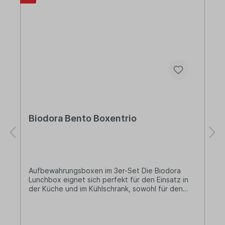
Biodora Bento Boxentrio
Aufbewahrungsboxen im 3er-Set Die Biodora
Lunchbox eignet sich perfekt für den Einsatz in
der Küche und im Kühlschrank, sowohl für den
Vorrat von von trockenen Lebensmitteln wie
Mehl, Zucker, Nudeln, Reis und Müsli als auch für
die Aufbewahrung von Wurst, Käse, Gemüse
oder den Resten vom Mittagessen im