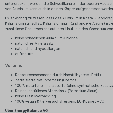
unterdrücken, werden die Schweißkanäle in der oberen Hautschi
Schreibwaren
Bio T
von Aluminium kann auch in deinen Körper aufgenommen werden,
Ha
Druckerpapier
Es ist wichtig zu wissen, dass das Aluminium in Kristall-Deodor
Tee
Notizbücher
Kaliumaluminiumsulfat. Kaliumaluminium (und andere Alaune) ist
Vega
zusätzliche Schutzschicht auf Ihrer Haut, die das Wachstum v
Kopfhörer
Par
PC und Smartphones
keine schädlichen Aluminium-Chloride
Süß
natürliches Mineralsalz
Büro Organizer
Ka
natürlich und hypoallergen
Bio
duftneutral
Su
Gew
Vorteile:
Tasch
Ressourcenschonend durch Nachfüllsystem (Refill)
Ein
Zertifizierte Naturkosmetik (Cosmos)
Ta
100 % natürliche Inhaltsstoffe (ohne synthetische Zusätz
Reines, natürliches Mineralsalz (Potassium Alaun)
Beu
keine Plastikverpackung
Ob
100% vegan & tierversuchsfrei gem. EU-Kosmetik-VO
Tü
Über EnergyBalance AG