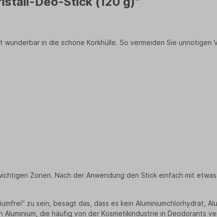
istall-Deo-Stick (120 g)"
nhalter
n Schuhe
Kissen
en
hentrenner
Kissen Füllmaterial
säckchen
Entspannungskissen
 wunderbar in die schöne Korkhülle. So vermeiden Sie unnötigen V
uhren
Kissenbezüge
Bekleidung
Kischkernsäcken
s
Wärmekissen
en
Meditationskissen
Stillkissen
rts
Nackenkissen
Seitenschläferkissen
Handtücher
Geschirrtücher
Matratzen
e wichtigen Zonen. Nach der Anwendung den Stick einfach mit etwas
Kleiderhaken
umfrei" zu sein, besagt das, dass es kein Aluminiumchlorhydrat, A
ittel
von Aluminium, die häufig von der Kosmetikindustrie in Deodorants