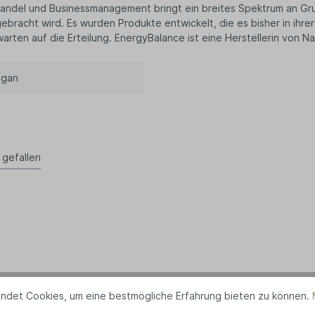
thandel und Businessmanagement bringt ein breites Spektrum an Gr
racht wird. Es wurden Produkte entwickelt, die es bisher in ihrer
rten auf die Erteilung. EnergyBalance ist eine Herstellerin von
egan
 gefallen
ndet Cookies, um eine bestmögliche Erfahrung bieten zu können.