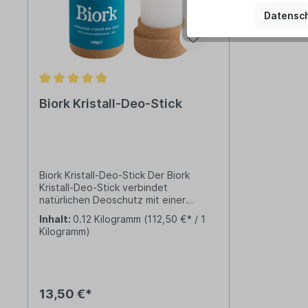
Datensch
Biork Kristall-Deo-Stick
Biork Kristall-Deo-Stick Der Biork
Kristall-Deo-Stick verbindet
natürlichen Deoschutz mit einer
nachwachsenden Schutzhülle aus
Inhalt:
0.12 Kilogramm
(112,50 €* / 1
Kork. Die Halterung besteht aus Kork
Kilogramm)
und dient gleichzeitig als Schutzhülle
für den Kristall. Das Deodorant von
Biork hemmt die Produktion von
Bakterien und verhindert dadurch die
Bildung von unangenehmem
13,50 €*
Schweißgeruch. Es ermöglicht der