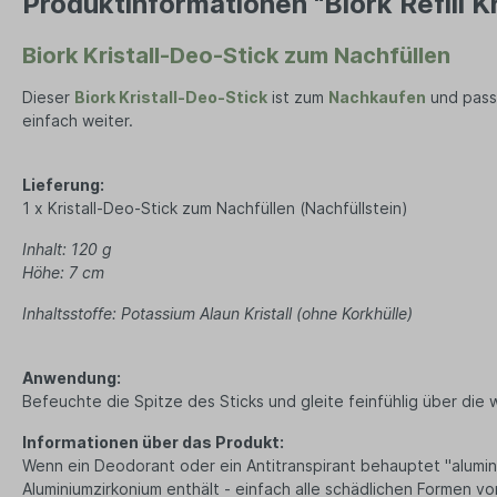
Produktinformationen "Biork Refill Kr
Kerze
Seifenaufbewahrung
Dame
Lamp
Biork Kristall-Deo-Stick zum Nachfüllen
Tücher
Ze
Duft
Dieser
Biork Kristall-Deo-Stick
ist zum
Nachkaufen
und passt
Wand
Herren Accessoires
Herren 
einfach weiter.
Herren Schmuck
Jean
Lieferung:
Uhren
Jack
1 x Kristall-Deo-Stick zum Nachfüllen (Nachfüllstein)
Halsketten
T-Shi
Schals
Inhalt: 120 g
Höhe: 7 cm
Mützen
Inhaltsstoffe: Potassium Alaun Kristall (ohne Korkhülle)
Sonnenbrillen
Socken
Anwendung:
Handschuhe
Befeuchte die Spitze des Sticks und gleite feinfühlig über di
Informationen über das Produkt:
Wenn ein Deodorant oder ein Antitranspirant behauptet "alumini
Büro & Technik
Lebensm
Aluminiumzirkonium enthält - einfach alle schädlichen Formen 