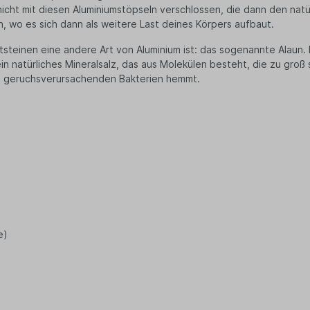
cht mit diesen Aluminiumstöpseln verschlossen, die dann den natü
ee
 wo es sich dann als weitere Last deines Körpers aufbaut.
nftee
antsteinen eine andere Art von Aluminium ist: das sogenannte Alaun.
filter
 ein natürliches Mineralsalz, das aus Molekülen besteht, die zu gr
ne Snacks
on geruchsverursachenden Bakterien hemmt.
tysnacks
igkeiten
ugummis
 Müsli
perfood
ürze & Kräuter
en & Körbe
kaufskörbe
schen
e)
tel
st- & Gemüsenetze
ten