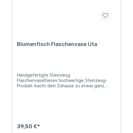
Blumenfisch Flaschenvase Uta
Handgefertigte Steinzeug
FlaschenvaseDieses hochwertige Steinzeug-
Produkt macht dein Zuhause zu etwas ganz
Besonderem! Die Flaschenvase Uta von
Blumenfisch ist mit einer Innen- und einer
Außenglasur ausgestattet. Message in a bottle -
durch die Blume Gesagtes stets stilvoll
veredelt.Lieferung:1 x Flaschenvase UtaDie
Steinzeug Produkte sind echte Unikate aus
Berlin!Verfügbare
39,50 €*
Farben:Grau/TürkisGrau/RosaHöhe: 35