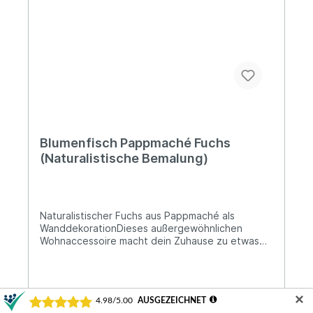
das ausschließlich unter Verwendung heimischer
Materialien! Stets alles in sorgsamer Handarbeit,
für Qualität und besonders lange Haltbarkeit.
Blumenfisch Pappmaché Fuchs
(Naturalistische Bemalung)
Naturalistischer Fuchs aus Pappmaché als
WanddekorationDieses außergewöhnlichen
Wohnaccessoire macht dein Zuhause zu etwas
ganz Besonderem! Die Dekorationsobjekte von
Blumenfisch werden in feinster Handarbeit
liebevoll aus Pappmaché hergestellt.Lieferung:1
x Deko-FuchsDesign: naturalistische
✕
BemalungBreite: ca. 25 cmHöhe: ca. 22 cmTiefe: