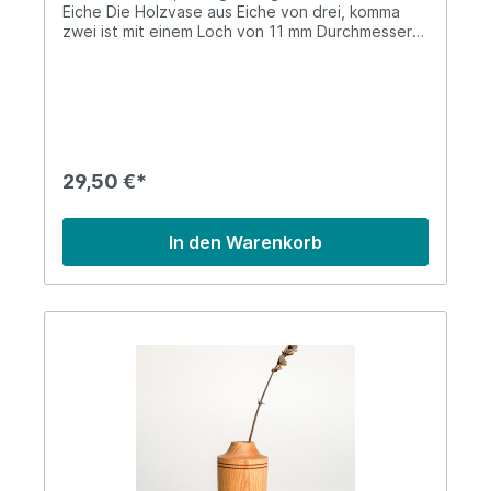
Eiche Die Holzvase aus Eiche von drei, komma
zwei ist mit einem Loch von 11 mm Durchmesser
und einer Tiefe von bis zu 6 cm versehen. Sie
bietet eine wunderbare Gelegenheit, um
heimisch gesammelte und getrocknete Blumen
aufzustellen. Dadurch verbreitet sie im gesamten
Raum ein wärmendes Gefühl und ist zudem ein
wahrer Handschmeichler. In liebevoller
Handarbeit werden die Holzprodukte von drei,
29,50 €*
komma zwei gefertigt. Jedes einzelne von ihnen
ist ein Unikat! Mache deine Wohnung zu einem
besonderen Ort. Unterstütze mit deinem Kauf
In den Warenkorb
junges Design aus Deutschland. Lieferung: 1 x
Holzvase #1 Höhe: ca. 9 cmDurchmesser: ca. 5
cmMaterial: Eichenholz Hinweis: Jedes Exemplar
ist ein Unikat. Die Bilder sind nur Referenzen.
Jede Vase hat eine unterschiedliche Maserung.
Informationen über das Produkt: Der Wald ist der
Ursprung der Materialen, aus denen die Produkte
von drei, komma zwei gefertigt werden. So wie
jeder Baum, ist auch jedes Endprodukt ein Unikat.
Denn Holz ist kein homogener Werkstoff, er
zeichnet sich vielmehr durch einzigartige
Faserstrukturen und Dichten aus. Vom Baum zum
fertigen Unikat vergehen Jahre, Jahrzehnte,