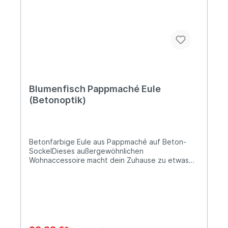
Materialien! Stets alles in sorgsamer Handarbeit,
für Qualität und besonders lange Haltbarkeit.
Blumenfisch Pappmaché Eule
(Betonoptik)
Betonfarbige Eule aus Pappmaché auf Beton-
SockelDieses außergewöhnlichen
Wohnaccessoire macht dein Zuhause zu etwas
ganz Besonderem! Die Dekorationsobjekte von
Blumenfisch werden in feinster Handarbeit
liebevoll aus Pappmaché hergestellt.Lieferung:1
x Deko-Eule mit Beton-SockelDesign:
BetonoptikBreite: ca. 11 cmHöhe: ca. 23 cmTiefe:
ca. 11 cmMaterial: Pappmaché, Sandfüllung,
Beton-SockelInformationen über das Produkt: