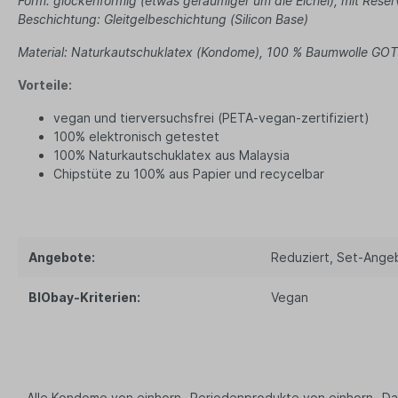
Büro & Technik
Lebensm
Form: glockenförmig (etwas geräumiger um die Eichel), mit Reser
Beschichtung: Gleitgelbeschichtung (Silicon Base)
Schreibwaren
Bio T
Material: Naturkautschuklatex (Kondome), 100 % Baumwolle GO
Ha
Druckerpapier
Tee
Notizbücher
Vorteile:
Vega
Kopfhörer
vegan und tierversuchsfrei (PETA-vegan-zertifiziert)
Par
100% elektronisch getestet
PC und Smartphones
Süß
100% Naturkautschuklatex aus Malaysia
Büro Organizer
Ka
Chipstüte zu 100% aus Papier und recycelbar
Bio
Su
Gew
Angebote:
Reduziert
, Set-Ange
Tasch
Ein
BIObay-Kriterien:
Vegan
Ta
Beu
Ob
Tü
Alle Kondome von einhorn
Periodenprodukte von einhorn
Da