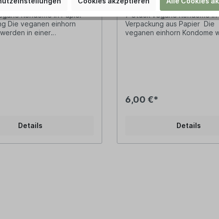
utzeinstellungen
Cookies akzeptieren
Alle Cookies a
egane Kondome in Papier-
7 Stück vegane Kondome in 
inhorn
Verpackung aus Papier Die
erden in einer
veganen einhorn Kondome w
enden Verpackung
einer ansprechenden Verpa
 Alle Angaben sind auf der
geliefert.Alle Angaben sind 
gsrückseite zu finden!
Verpackungsrückseite zu fin
:1 x einhorn Kondome
Lieferung:1 x einhorn Kond
1 x Gebrauchsanweisung
Fummeldschungel / Zauberw
Stück /14 g (einzeln
Gebrauchsanweisung Inhalt: 7 Stück
Verpackungsdesign:
/14 g (einzeln
*
6,00 €*
e: Natur Nominale
verpackt)Verpackungsdesig
4 mm (Standard-Größe)Form:
Fummeldschungel / Zauberw
rmig (etwas geräumiger um
Natur Nominale Breite: 54 mm
Details
Details
, mit
(Standard-Größe)Form: gloc
Beschichtung:
(etwas geräumiger um die Eic
eschichtung (Silicon
ReservoirBeschichtung:
rial: Naturkautschuklatex
Gleitgelbeschichtung (Silico
onen über das Produkt: Was
Base)Material: Naturkautsch
nterschied zwischen Sex &
Informationen über das Prod
s gibt keinen. Beides ist
Dschungel ist gut Fummel! 
geil! Ganz nach dem
gut. Besser als unsere Reime
en Sprichwort: Boniato
diese innovativen Kondome 
ollo (Kartoffel macht die
rechteckiger Verpackung! K
ck) kannst du die Pussy
auch dieses Gefühl, im Dsch