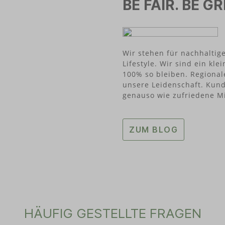
BE FAIR. BE GR
unserem Bürohund zufällig f
innovative Produktneuheite
verliehen wird. Na dann gut
Vorteile: vegan und tiervers
(PETA-vegan-zertifiziert)1
Wir stehen für nachhaltig
elektronisch getestet100%
Naturkautschuklatex aus
Lifestyle. Wir sind ein k
MalaysiaChipstüte zu 100% 
100% so bleiben. Regional
und recycelbar
unsere Leidenschaft. Kund
genauso wie zufriedene Mi
ZUM BLOG
HÄUFIG GESTELLTE FRAGEN