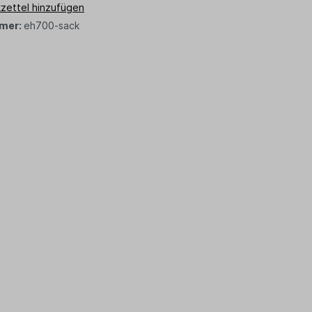
zettel hinzufügen
mer:
eh700-sack
z