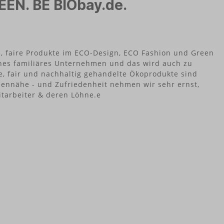
EEN. BE BIObay.de.
ür
n
 Fummel!
uchsfrei
00%
e, faire Produkte im ECO-Design, ECO Fashion und Green
leines familiäres Unternehmen und das wird auch zu
aus Papier
e, fair und nachhaltig gehandelte Ökoprodukte sind
ennähe - und Zufriedenheit nehmen wir sehr ernst,
tarbeiter & deren Löhne.e