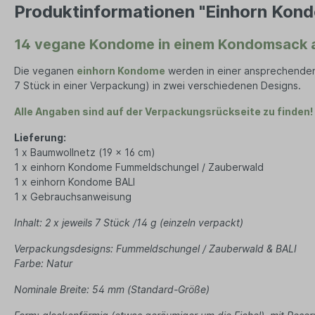
Jack
Produktinformationen "Einhorn Kon
Kerze
Seifenaufbewahrung
Dame
Lamp
14 vegane Kondome in einem Kondomsack 
Tücher
Ze
Duft
Die veganen
einhorn Kondome
werden in einer ansprechenden
Wand
Herren Accessoires
Herren 
7 Stück in einer Verpackung) in zwei verschiedenen Designs.
Herren Schmuck
Jean
Alle Angaben sind auf der Verpackungsrückseite zu finden!
Uhren
Jack
Lieferung:
Halsketten
T-Shi
1 x Baumwollnetz (19 x 16 cm)
Schals
1 x einhorn Kondome Fummeldschungel / Zauberwald
1 x einhorn Kondome BALI
Mützen
1 x Gebrauchsanweisung
Sonnenbrillen
Inhalt: 2 x jeweils 7 Stück /14 g (einzeln verpackt)
Socken
Verpackungsdesigns: Fummeldschungel / Zauberwald & BALI
Handschuhe
Farbe: Natur
Nominale Breite: 54 mm (Standard-Größe)