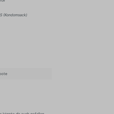
ittel
voir
ee
TS (Kondomsack)
nftee
filter
ne Snacks
tysnacks
igkeiten
ugummis
 Müsli
perfood
ürze & Kräuter
bote
en & Körbe
kaufskörbe
schen
tel
st- & Gemüsenetze
ten
s könnte dir auch gefallen