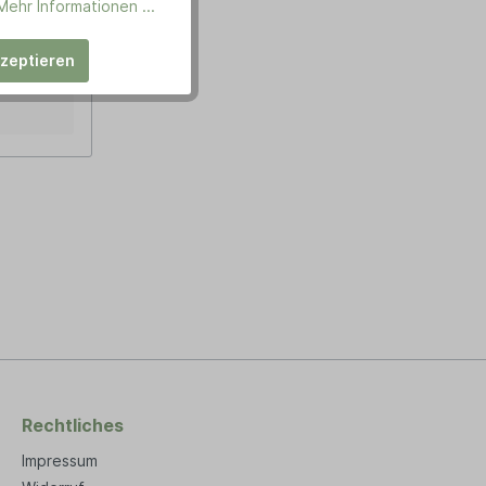
MO
Mehr Informationen ...
ng: 1x
kzeptieren
teile: -
senden
n unserer
ich am
tschland).
 in
ger
 wir als
en
erialien,
thoden
rten
 unser
 Anspruch
O 9001
e Reihe
rd.
Rechtliches
Impressum