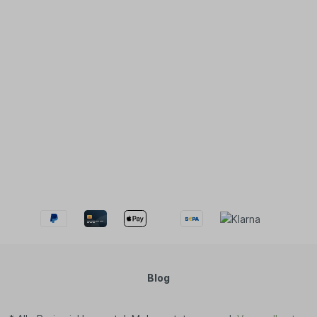
ee
nftee
filter
ne Snacks
tysnacks
igkeiten
ugummis
 Müsli
perfood
ürze & Kräuter
en & Körbe
kaufskörbe
schen
tel
st- & Gemüsenetze
Blog
ten