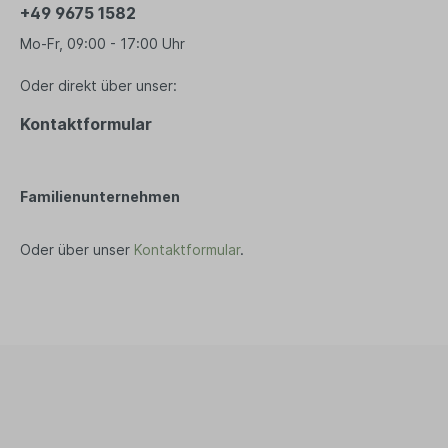
+49 9675 1582
Schreibwaren
Bio T
Mo-Fr, 09:00 - 17:00 Uhr
Ha
Druckerpapier
Tee
Notizbücher
Oder direkt über unser:
Vega
Kopfhörer
Kontaktformular
Par
PC und Smartphones
Süß
Büro Organizer
Ka
Familienunternehmen
Bio
Su
Oder über unser
Kontaktformular
.
Gew
Tasch
Ein
Ta
Beu
Ob
Tü