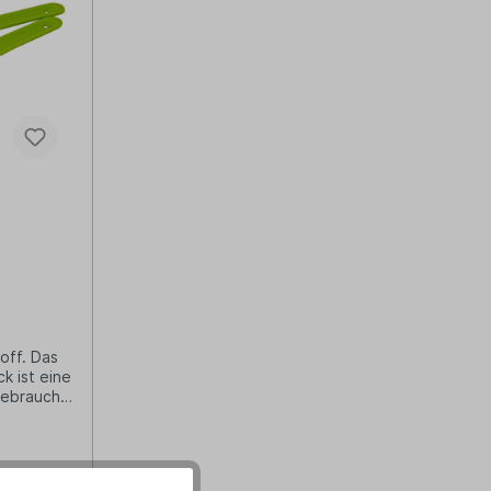
z
off. Das
k ist eine
gebraucht
is 80°C
Farbe:
aus