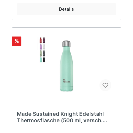
MetallicOberfläche: GlanzMaterialien: Edelstahl,
Silikonring, Deckelinnenseite aus Polypropylen
Details
Pflegehinweis:Das Produkt ganz einfach händisch
mit warmem Wasser und Seife ausspülen.
Informationen über das
Produkt:geruchsneutralrostfreier Edelstahl
Vorteile: 100% plastikfrei langlebig
lebensmittelecht zu 100% recycelbarer Edelstahl
%
Über Made Sustained Made Sustained ist ein
junges und dynamisches Unternehmen aus den
Niederlanden, das sich auf die Entwicklung sowie
den Vertrieb von nachhaltigen und innovativen
Produkten spezialisiert hat.
Made Sustained Knight Edelstahl-
Thermosflasche (500 ml, versch.
Farben)