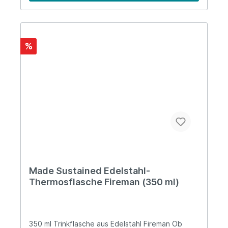
mit warmem Wasser und Seife ausspülen.
Informationen über das
Produkt:geruchsneutralrostfreier Edelstahl
Vorteile: 100% plastikfrei langlebig
lebensmittelecht zu 100% recycelbarer Edelstahl
%
Über Made Sustained Made Sustained ist ein
junges und dynamisches Unternehmen aus den
Niederlanden, das sich auf die Entwicklung sowie
den Vertrieb von nachhaltigen und innovativen
Produkten spezialisiert hat.
Made Sustained Edelstahl-
Thermosflasche Fireman (350 ml)
350 ml Trinkflasche aus Edelstahl Fireman Ob