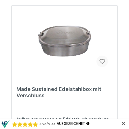
Sustained ist ein junges und dynamisches
Unternehmen aus den Niederlanden, das sich auf
die Entwicklung sowie den Vertrieb von
nachhaltigen und innovativen Produkten
spezialisiert hat.
Made Sustained Edelstahlbox mit
Verschluss
Aufbewahrungsbox aus Edelstahl mit Verschluss
✕
Bei der wiederverwendbaren Edelstahl-Lunchbox