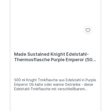
den Vertrieb von nachhaltigen und innovativen
Produkten spezialisiert hat.
Made Sustained Knight Edelstahl-
Thermosflasche Purple Emperor (500
ml)
500 ml Knight Trinkflasche aus Edelstahl in Purple
Emperor Ob kalte oder warme Getränke - diese
Edelstahl-Trinkflasche mit verschließbarem
Deckel und Silikonring ist für beides bestens
geeignet. Heiße Getränke bleiben bis zu vier
Stunden warm, kalte Getränke bleiben bis zu 20
Stunden kalt. Die Made Sustained Trinkflaschen