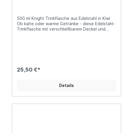
500 ml Knight Trinkflasche aus Edelstahl in Kiwi
Ob kalte oder warme Getränke - diese Edelstahl-
Trinkflasche mit verschließbarem Deckel und
Silikonring ist für beides bestens geeignet. Heiße
Getränke bleiben bis zu vier Stunden warm, kalte
Getränke bleiben bis zu 20 Stunden kalt. Die
Made Sustained Trinkflaschen sind aus rostfreiem
Edelstahl gefertigt und zu 100% plastikfrei!
Lieferung:1 x Knight Edelstahl-
TrinkflascheFassungsvermögen: 500
25,50 €*
mlDurchmesser: Ø7 cmHöhe: 26,5 cm Farbe:
KiwiOberfläche: MattMaterialien: Edelstahl,
Silikonring Pflegehinweis:Das Produkt ganz
Details
einfach händisch mit warmem Wasser und Seife
ausspülen. Informationen über das
Produkt:geruchsneutralrostfreier Edelstahl
Vorteile: 100% plastikfrei langlebig
lebensmittelecht zu 100% recycelbarer Edelstahl
Über Made Sustained Made Sustained ist ein
junges und dynamisches Unternehmen aus den
Niederlanden, das sich auf die Entwicklung sowie
den Vertrieb von nachhaltigen und innovativen