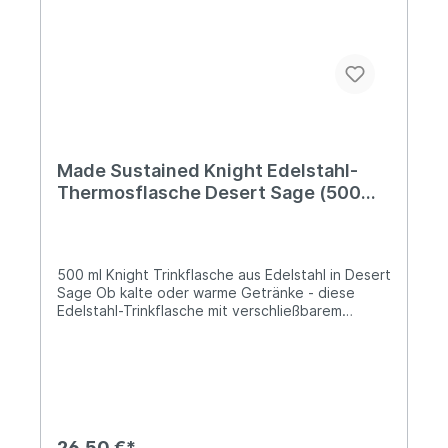
Niederlanden, das sich auf die Entwicklung sowie
den Vertrieb von nachhaltigen und innovativen
Produkten spezialisiert hat.
Made Sustained Knight Edelstahl-
Thermosflasche Desert Sage (500
ml)
500 ml Knight Trinkflasche aus Edelstahl in Desert
Sage Ob kalte oder warme Getränke - diese
Edelstahl-Trinkflasche mit verschließbarem
Deckel und Silikonring ist für beides bestens
geeignet. Heiße Getränke bleiben bis zu vier
Stunden warm, kalte Getränke bleiben bis zu 20
Stunden kalt. Die Made Sustained Trinkflaschen
sind aus rostfreiem Edelstahl gefertigt und zu
100% plastikfrei! Lieferung:1 x Knight Edelstahl-
TrinkflascheFassungsvermögen: 500
26,50 €*