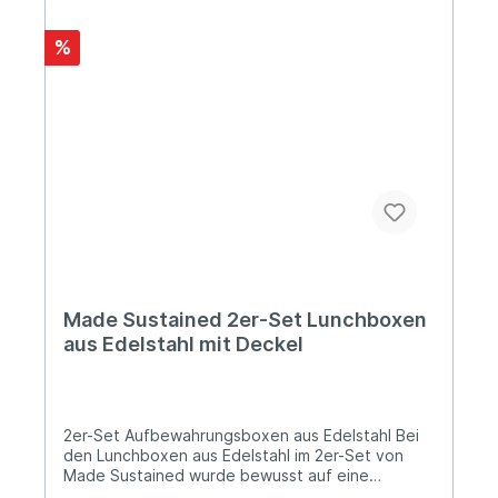
Über Made Sustained Made Sustained ist ein
junges und dynamisches Unternehmen aus den
%
Niederlanden, das sich auf die Entwicklung sowie
den Vertrieb von nachhaltigen und innovativen
Produkten spezialisiert hat.
Made Sustained 2er-Set Lunchboxen
aus Edelstahl mit Deckel
2er-Set Aufbewahrungsboxen aus Edelstahl Bei
den Lunchboxen aus Edelstahl im 2er-Set von
Made Sustained wurde bewusst auf eine
Kunststoffdichtung verzichtet, weshalb die