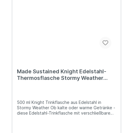
junges und dynamisches Unternehmen aus den
Niederlanden, das sich auf die Entwicklung sowie
den Vertrieb von nachhaltigen und innovativen
Produkten spezialisiert hat.
Made Sustained Knight Edelstahl-
Thermosflasche Stormy Weather
(500 ml)
500 ml Knight Trinkflasche aus Edelstahl in
Stormy Weather Ob kalte oder warme Getränke -
diese Edelstahl-Trinkflasche mit verschließbarem
Deckel und Silikonring ist für beides bestens
geeignet. Heiße Getränke bleiben bis zu vier
Stunden warm, kalte Getränke bleiben bis zu 20