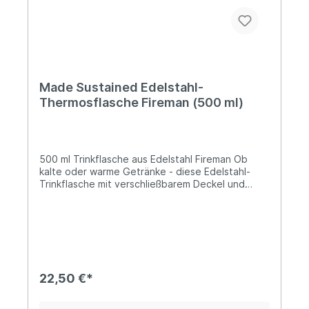
Made Sustained Edelstahl-
Thermosflasche Fireman (500 ml)
500 ml Trinkflasche aus Edelstahl Fireman Ob
kalte oder warme Getränke - diese Edelstahl-
Trinkflasche mit verschließbarem Deckel und
Silikonring ist für beides bestens geeignet. Heiße
Getränke bleiben bis zu vier Stunden warm, kalte
Getränke bleiben bis zu 20 Stunden kalt. Die
Made Sustained Trinkflaschen sind aus rostfreiem
Edelstahl gefertigt und zu 100% plastikfrei!
Lieferung:1 x Edelstahl-
TrinkflascheFassungsvermögen: 500
22,50 €*
mlDurchmesser: Ø7 cmHöhe: 26 cm Farbe:
RotOberfläche: MattMaterialien: Edelstahl,
Silikonring, Deckelinnenseite aus Polypropylen