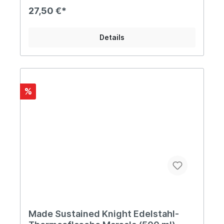
TrinkflascheFassungsvermögen: 500
27,50 €*
mlDurchmesser: Ø7 cmHöhe: 26,5 cm Farbe:
KobaltblauOberfläche: Glanz Materialien:
Edelstahl, Silikonring Pflegehinweis:Das Produkt
Details
ganz einfach händisch mit warmem Wasser und
Seife ausspülen. Informationen über das
Produkt:geruchsneutralrostfreier Edelstahl
Vorteile: 100% plastikfrei langlebig
lebensmittelecht zu 100% recycelbarer Edelstahl
Über Made Sustained Made Sustained ist ein
%
junges und dynamisches Unternehmen aus den
Niederlanden, das sich auf die Entwicklung sowie
den Vertrieb von nachhaltigen und innovativen
Produkten spezialisiert hat.
Made Sustained Knight Edelstahl-