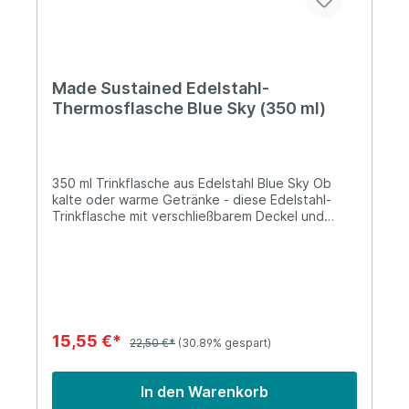
Made Sustained Edelstahl-
Thermosflasche Blue Sky (350 ml)
350 ml Trinkflasche aus Edelstahl Blue Sky Ob
kalte oder warme Getränke - diese Edelstahl-
Trinkflasche mit verschließbarem Deckel und
Silikonring ist für beides bestens geeignet. Heiße
Getränke bleiben bis zu vier Stunden warm, kalte
Getränke bleiben bis zu 20 Stunden kalt. Die
Made Sustained Trinkflaschen sind aus rostfreiem
Edelstahl gefertigt und zu 100% plastikfrei!
Lieferung:1 x Edelstahl-
TrinkflascheFassungsvermögen: 350
15,55 €*
22,50 €*
(30.89% gespart)
mlDurchmesser: Ø7 cmHöhe: 24 cm Farbe:
BlauOberfläche: GlanzMaterialien: Edelstahl,
Silikonring, Deckelinnenseite aus Polypropylen
In den Warenkorb
Pflegehinweis:Das Produkt ganz einfach händisch