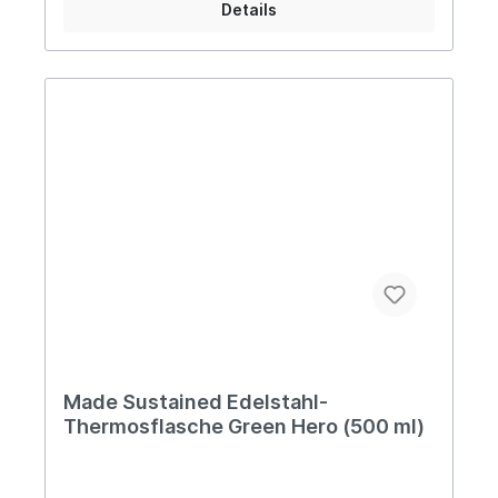
Details
Pflegehinweis:Das Produkt ganz einfach händisch
mit warmem Wasser und Seife ausspülen.
Informationen über das
Produkt:geruchsneutralrostfreier Edelstahl
Vorteile: 100% plastikfrei langlebig
lebensmittelecht zu 100% recycelbarer Edelstahl
Über Made Sustained Made Sustained ist ein
junges und dynamisches Unternehmen aus den
Niederlanden, das sich auf die Entwicklung sowie
den Vertrieb von nachhaltigen und innovativen
Produkten spezialisiert hat.
Made Sustained Edelstahl-
Thermosflasche Green Hero (500 ml)