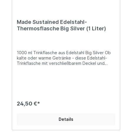
Made Sustained Edelstahl-
Thermosflasche Big Silver (1 Liter)
1000 ml Trinkflasche aus Edelstahl Big Silver Ob
kalte oder warme Getränke - diese Edelstahl-
Trinkflasche mit verschließbarem Deckel und
Silikonring ist für beides bestens geeignet. Heiße
Getränke bleiben bis zu vier Stunden warm, kalte
Getränke bleiben bis zu 20 Stunden kalt. Die
Made Sustained Trinkflaschen sind aus rostfreiem
Edelstahl gefertigt und zu 100% plastikfrei!
Lieferung:1 x Edelstahl-
TrinkflascheFassungsvermögen: 1
24,50 €*
LiterDurchmesser: Ø9 cmHöhe: 32,5 cm Farbe:
Silver MetallicOberfläche: GlanzMaterialien:
Edelstahl, Silikonring, Deckelinnenseite aus
Details
Polypropylen Pflegehinweis:Das Produkt ganz
einfach händisch mit warmem Wasser und Seife