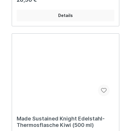
mlDurchmesser: Ø7 cmHöhe: 26,5 cm Farbe:
Desert SageOberfläche: MattMaterialien:
Edelstahl, Silikonring Pflegehinweis:Das Produkt
Details
ganz einfach händisch mit warmem Wasser und
Seife ausspülen. Informationen über das
Produkt:geruchsneutralrostfreier Edelstahl
Vorteile: 100% plastikfrei langlebig
lebensmittelecht zu 100% recycelbarer Edelstahl
Über Made Sustained Made Sustained ist ein
junges und dynamisches Unternehmen aus den
Niederlanden, das sich auf die Entwicklung sowie
den Vertrieb von nachhaltigen und innovativen
Produkten spezialisiert hat.
Made Sustained Knight Edelstahl-
Thermosflasche Kiwi (500 ml)