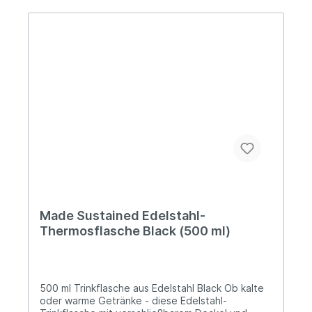
ausspülen. Informationen über das
Produkt:geruchsneutralrostfreier Edelstahl
Vorteile: 100% plastikfrei langlebig
lebensmittelecht zu 100% recycelbarer Edelstahl
Über Made Sustained Made Sustained ist ein
junges und dynamisches Unternehmen aus den
Niederlanden, das sich auf die Entwicklung sowie
den Vertrieb von nachhaltigen und innovativen
Produkten spezialisiert hat.
Made Sustained Edelstahl-
Thermosflasche Black (500 ml)
500 ml Trinkflasche aus Edelstahl Black Ob kalte
oder warme Getränke - diese Edelstahl-