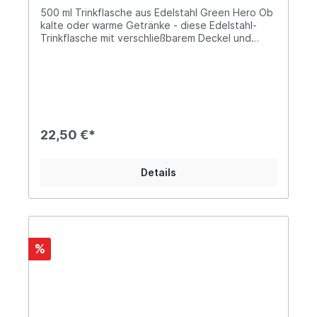
500 ml Trinkflasche aus Edelstahl Green Hero Ob
kalte oder warme Getränke - diese Edelstahl-
Trinkflasche mit verschließbarem Deckel und
Silikonring ist für beides bestens geeignet. Heiße
Getränke bleiben bis zu vier Stunden warm, kalte
Getränke bleiben bis zu 20 Stunden kalt. Die
Made Sustained Trinkflaschen sind aus rostfreiem
Edelstahl gefertigt und zu 100% plastikfrei!
Lieferung:1 x Edelstahl-
TrinkflascheFassungsvermögen: 500
22,50 €*
mlDurchmesser: Ø7 cmHöhe: 26 cm Farbe:
GrünOberfläche: MattMaterialien: Edelstahl,
Silikonring, Deckelinnenseite aus Polypropylen
Details
Pflegehinweis:Das Produkt ganz einfach händisch
mit warmem Wasser und Seife ausspülen.
Informationen über das
Produkt:geruchsneutralrostfreier Edelstahl
Vorteile: 100% plastikfrei langlebig
lebensmittelecht zu 100% recycelbarer Edelstahl
%
Über Made Sustained Made Sustained ist ein
junges und dynamisches Unternehmen aus den
Niederlanden, das sich auf die Entwicklung sowie
den Vertrieb von nachhaltigen und innovativen
Produkten spezialisiert hat.