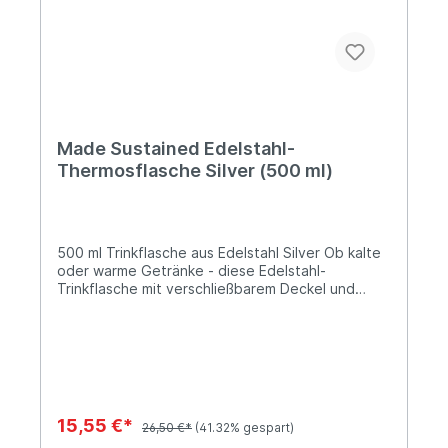
Made Sustained Edelstahl-
Thermosflasche Silver (500 ml)
500 ml Trinkflasche aus Edelstahl Silver Ob kalte
oder warme Getränke - diese Edelstahl-
Trinkflasche mit verschließbarem Deckel und
Silikonring ist für beides bestens geeignet. Heiße
Getränke bleiben bis zu vier Stunden warm, kalte
Getränke bleiben bis zu 20 Stunden kalt. Die
Made Sustained Trinkflaschen sind aus rostfreiem
Edelstahl gefertigt und zu 100% plastikfrei!
Lieferung:1 x Edelstahl-
TrinkflascheFassungsvermögen: 500
15,55 €*
26,50 €*
(41.32% gespart)
mlDurchmesser: Ø7 cmHöhe: 26 cm Farbe: Silver