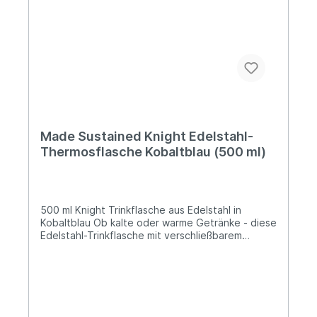
Produkten spezialisiert hat.
Made Sustained Knight Edelstahl-
Thermosflasche Kobaltblau (500 ml)
500 ml Knight Trinkflasche aus Edelstahl in
Kobaltblau Ob kalte oder warme Getränke - diese
Edelstahl-Trinkflasche mit verschließbarem
Deckel und Silikonring ist für beides bestens
geeignet. Heiße Getränke bleiben bis zu vier
Stunden warm, kalte Getränke bleiben bis zu 20
Stunden kalt. Die Made Sustained Trinkflaschen
sind aus rostfreiem Edelstahl gefertigt und zu
100% plastikfrei! Lieferung:1 x Knight Edelstahl-