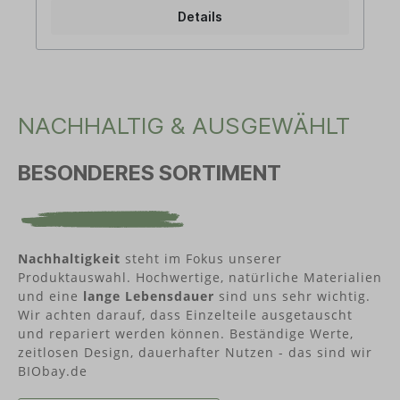
Seneca Folgendes erkannt: Glaubwürdigkeit ist
Details
davon abhängig, Worte und Taten in Einklang zu
bringen. Nach dem universellen Prinzip von
Ursache und Wirkung, sind wir bestrebt, den
natürlichen Lebenskreislauf der Strohhalme zu
wahren: von der Aussaat über die
Wachstumsphase und die Ernte, bis hin zur
NACHHALTIG & AUSGEWÄHLT
Verarbeitung!
BESONDERES SORTIMENT
Nachhaltigkeit
steht im Fokus unserer
Produktauswahl. Hochwertige, natürliche Materialien
und eine
lange Lebensdauer
sind uns sehr wichtig.
Wir achten darauf, dass Einzelteile ausgetauscht
und repariert werden können. Beständige Werte,
zeitlosen Design, dauerhafter Nutzen - das sind wir
BIObay.de