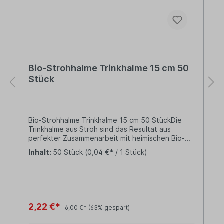
Bio-Strohhalme Trinkhalme 15 cm 50
Stück
Bio-Strohhalme Trinkhalme 15 cm 50 StückDie
Trinkhalme aus Stroh sind das Resultat aus
perfekter Zusammenarbeit mit heimischen Bio-
Landwirten. Sie werden von Hand geschnitten,
Inhalt:
50 Stück
(0,04 €* / 1 Stück)
sortiert, gewaschen, desinfiziert und verpackt.
Anzahl: ca. 50 Stück Länge: ca. 150 mm Vorteile:
Stroh aus kontrolliert ökologischem
Anbauzertifiziert von BIOLANDhergestellt in
Deutschland Über Bio-Strohhalme: Das in
Bayern ansässige Unternehmen legt großen Wert
2,22 €*
6,00 €*
(63% gespart)
auf Ehrlichkeit und Verlässlichkeit. Bereits vor
2000 Jahren hat der Philosoph und Stoiker