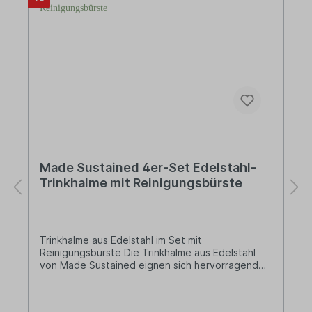
Made Sustained 4er-Set Edelstahl-
Trinkhalme mit Reinigungsbürste
Trinkhalme aus Edelstahl im Set mit
Reinigungsbürste Die Trinkhalme aus Edelstahl
von Made Sustained eignen sich hervorragend
für köstliche Mixgetränke. Die mitgelieferte
Reinigungsbürste sorgt für ein sauberes
Trinkvergnügen. So vermeidest du auch