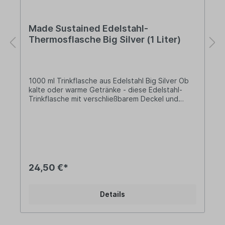
Made Sustained Edelstahl-
Thermosflasche Big Silver (1 Liter)
1000 ml Trinkflasche aus Edelstahl Big Silver Ob
kalte oder warme Getränke - diese Edelstahl-
Trinkflasche mit verschließbarem Deckel und
Silikonring ist für beides bestens geeignet. Heiße
Getränke bleiben bis zu vier Stunden warm, kalte
Getränke bleiben bis zu 20 Stunden kalt. Die
Made Sustained Trinkflaschen sind aus rostfreiem
Edelstahl gefertigt und zu 100% plastikfrei!
Lieferung:1 x Edelstahl-
TrinkflascheFassungsvermögen: 1
24,50 €*
LiterDurchmesser: Ø9 cmHöhe: 32,5 cm Farbe:
Silver MetallicOberfläche: GlanzMaterialien:
Edelstahl, Silikonring, Deckelinnenseite aus
Details
Polypropylen Pflegehinweis:Das Produkt ganz
einfach händisch mit warmem Wasser und Seife
ausspülen. Informationen über das