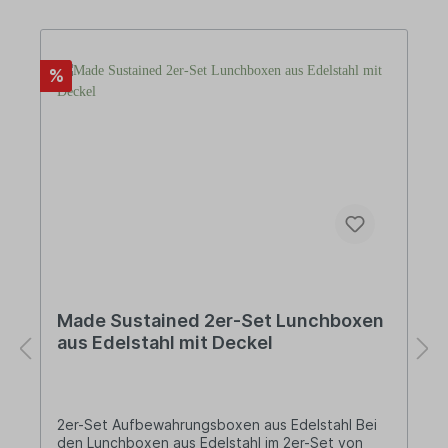
Produkt:geruchsneutralrostfreier Edelstahl
Vorteile: 100% plastikfrei langlebig
lebensmittelecht zu 100% recycelbarer Edelstahl
Über Made Sustained Made Sustained ist ein
junges und dynamisches Unternehmen aus den
%
Niederlanden, das sich auf die Entwicklung sowie
den Vertrieb von nachhaltigen und innovativen
Produkten spezialisiert hat.
Made Sustained 2er-Set Lunchboxen
aus Edelstahl mit Deckel
2er-Set Aufbewahrungsboxen aus Edelstahl Bei
den Lunchboxen aus Edelstahl im 2er-Set von