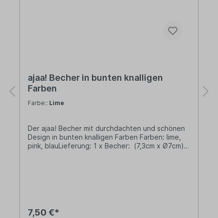
ajaa! Becher in bunten knalligen
Farben
Farbe::
Lime
Der ajaa! Becher mit durchdachten und schönen
Design in bunten knalligen Farben Farben: lime,
pink, blauLieferung: 1 x Becher: (7,3cm x Ø7cm)
Füllmenge: 200mlMaterialbasis: Unser
biobasiertes Material wird aus Zuckerrohrsaft und
mineralischen Zusätzen hergestellt. Bei dem
verwendeten Zuckerrohrsaft handelt es sich um
ein industrielles Nebenprodukt aus der
Rohrzuckerproduktion, das zu Bio-Ethanol
weiterverarbeitet wird. Durch anschließende
7,50 €*
Polymerisation und die Anreicherung mit