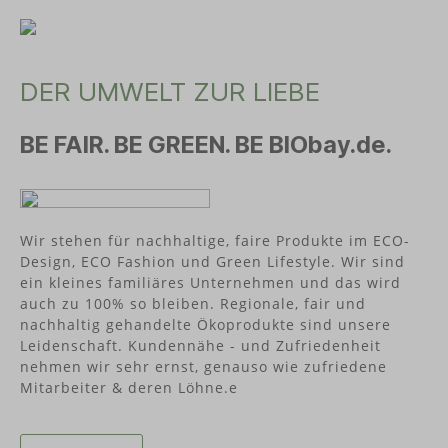
Mehrwegbecher, verfolgt NOWASTE eine klare
Mission: Gemeinsam mit Dir Müll im Alltag zu
vermeiden. Aus Überzeugung produziert
NOWASTE ausschließlich an Standorten in
Deutschland.
DER UMWELT ZUR LIEBE
BE FAIR. BE GREEN. BE BIObay.de.
Wir stehen für nachhaltige, faire Produkte im ECO-
Design, ECO Fashion und Green Lifestyle. Wir sind
ein kleines familiäres Unternehmen und das wird
auch zu 100% so bleiben. Regionale, fair und
nachhaltig gehandelte Ökoprodukte sind unsere
Leidenschaft. Kundennähe - und Zufriedenheit
nehmen wir sehr ernst, genauso wie zufriedene
Mitarbeiter & deren Löhne.e