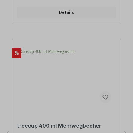
Mineralien gewinnen wir unser langlebiges Bio-
Polyethylen (Bio-PE).• Aus nachwachsenden
Details
Rohstoffen - Biowerkstoff Bio-Polyethylen (Bio-
PE). • BPA frei ohne Bisphenol-A – von Natur aus
frei von Weichmachern sowie ohne Melamin oder
Formaldehyd.• Langlebig und recyclebar•
Gefriersicher• Spülmaschinengeeignet (obere
Schublade)• In Deutschland
hergestelltDESIGNajaa! steht für schlichtes und
puristisches Design im skandinavischen Stil.
%
Design, das man nicht wegwirft, weil es zeitlos ist
und auch in vielen Jahren noch schön
anzuschauen. Design, das nützlich ist, weil es den
Alltag erleichtert.MADE IN GERMANYVom ersten
Gestaltungsentwurf über die Zulieferung der
Rohstoffe bis hin zur Fertigung des Produkts –
alles bei ajaa! ist „Made in Germany“.
treecup 400 ml Mehrwegbecher