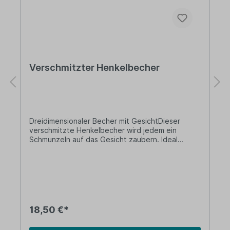
Verschmitzter Henkelbecher
Dreidimensionaler Becher mit GesichtDieser
verschmitzte Henkelbecher wird jedem ein
Schmunzeln auf das Gesicht zaubern. Ideal
eignet sich der Becher für eine große Tasse
Kaffee, Milchkaffee, Tee oder Kakao.Wer kennt
sie nicht - die lustigen Tassen und Schalen von
Tassen tv, die zu jeder Tagesstimmung
passen. Bekannt wurden die Schalen durch einen
Kurzfilm, in dem Tassen zum Leben erweckt
wurden und Stimmen eines hessischen Comedy-
18,50 €*
Duos bekamen. Das Ganze entwickelte sich in
kurzer Zeit zu einem Renner im Internet und