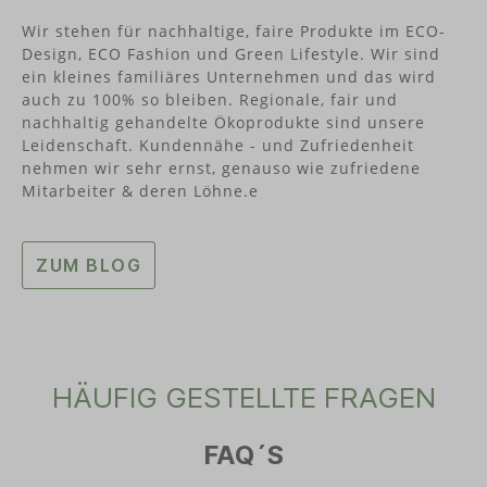
Raps in Deutschland hergestellt und ist von der
Wir stehen für nachhaltige, faire Produkte im ECO-
Vegan Society zertifiziert.Qualität durch
Design, ECO Fashion und Green Lifestyle. Wir sind
Handarbeitungebleichter BaumwolldochtFarben
ein kleines familiäres Unternehmen und das wird
auf PflanzenölbasisVorteile:frei von Palmölfrei
von Paraffinen und Stearinfrei von
auch zu 100% so bleiben. Regionale, fair und
Bienenwachsvegan und frei von
nachhaltig gehandelte Ökoprodukte sind unsere
TierversuchenÜber StuwaDas im Jahre 1920
Leidenschaft. Kundennähe - und Zufriedenheit
gegründete Familienunternehmen der
nehmen wir sehr ernst, genauso wie zufriedene
Stukenbrocks hat sich der Herstellung
Mitarbeiter & deren Löhne.e
nachhaltiger Produkte verpflichtet. Die
Herstellung dieser Produkte erfolgt mit
nachwachsenden Rohstoffen und durch
Handarbeit. Dadurch kommt auch die hohe
ZUM BLOG
Qualität zustande.
HÄUFIG GESTELLTE FRAGEN
FAQ´S