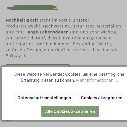
Nachhaltigkeit
steht im Fokus unserer
Produktauswahl. Hochwertige, natürliche Materialien
und eine
lange Lebensdauer
sind uns sehr wichtig.
Wir achten darauf, dass Einzelteile ausgetauscht
und repariert werden können. Beständige Werte,
zeitlosen Design, dauerhafter Nutzen - das sind wir
BIObay.de
ZUM LIEBLINGSPLATZ
Diese Website verwendet Cookies, um eine bestmögliche
Erfahrung bieten zu können.
Mehr Informationen ...
Datenschutzeinstellungen
Cookies akzeptieren
Alle Cookies akzeptieren