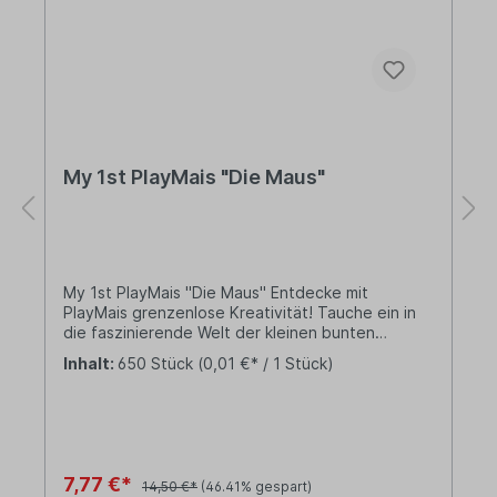
My 1st PlayMais "Die Maus"
My 1st PlayMais "Die Maus" Entdecke mit
PlayMais grenzenlose Kreativität! Tauche ein in
die faszinierende Welt der kleinen bunten
Bausteine die nicht nur Kinderherzen
Inhalt:
650 Stück
(0,01 €* / 1 Stück)
höherschlagen lassen. Ganz gleich, ob du
Anfänger oder erfahrener Künstler bist, PlayMais
eröffnet dir die Freiheit, eigene Meisterwerke zu
schaffen. Diese einzigartigen Bausteine sind weit
mehr als bloßes Spielzeug - sie sind das Tor zu
unendlichen Möglichkeiten! Lieferung:1 x My 1st
7,77 €*
14,50 €*
(46.41% gespart)
PlayMais "Die Maus" Box mit mehr als 650