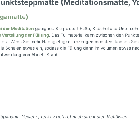
nhalter
unktsteppmatte (Meditationsmatte, Yog
n Schuhe
Kissen
en
entrenner
Kissen Füllmaterial
ogamatte)
säckchen
Entspannungskissen
i der Meditation
geeignet. Sie polstert Füße, Knöchel und Untersche
uhren
Kissenbezüge
Bekleidung
 Verteilung der Füllung
. Das Füllmaterial kann zwischen den Punkte
Kischkernsäcken
iv fest. Wenn Sie mehr Nachgiebigkeit erzeugen möchten, können Sie
s
Wärmekissen
die Schalen etwas ein, sodass die Füllung dann im Volumen etwas nac
en
Meditationskissen
ntwicklung von Abrieb-Staub.
Stillkissen
rts
Nackenkissen
Seitenschläferkissen
Handtücher
Geschirrtücher
Matratzen
Kleiderhaken
albpanama-Gewebe) reaktiv gefärbt nach strengsten Richtlinien
ittel