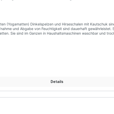
ub und im Gebrauch sehr widerstandsfähig.
fnahme und Abgabe von Feuchtigkeit sind dauerhaft gewährleistet. S
im Ganzen in Haushaltsmaschinen waschbar und trocknergeeignet. Lieferung:1 x Spelte
 Maße: 90x40 cm, Höhe: 3 cm Farben: Weiß, Terra, Rubin Material: 
 Richtlinien Als Füllung stehen folgende Naturmaterialien zur Auswa
etreideschalen eine Abfolge von mehreren Sieb- und
erarbeiteten Dinkelspelzen in bester Qualität wirken tausende von
besonders wohltuende Weise den Liegedruck sehr gleichmäßig auf. D
h zu Hirseschalen etwas grobkörnigeren Füllungen erlauben besond
e kann leicht abfließen. Rund 60.000 locker verteilte Spelzen pro 
Details
gt in die Spelzen und Schalen ein, vergleichbar einem Öl für Massi
Feuchtigkeit aufzunehmen bleiben erhalten. Die durchfeuchteten Get
ckenmasse der fertigen Füllungen nur etwa 4% ausmacht, erhöht er d
fähig gegen Feinabrieb. Auch in langjähriger und intensiver Nutzung
den. Die Kautschukmilch kommt aus nachhaltiger Forstwirtschaft in Indien und 
n ist die Füllung gleichmäßig in einer relativ dünnen Schicht auf 
er Sonne erfolgen kann. Man kann die Matte vor der Wäsche wieg