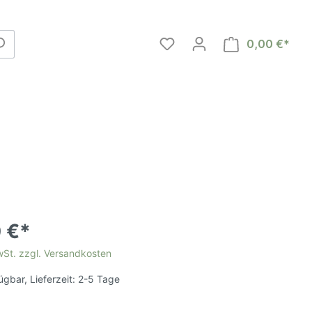
0,00 €*
 €*
MwSt. zzgl. Versandkosten
gen
ügbar, Lieferzeit: 2-5 Tage