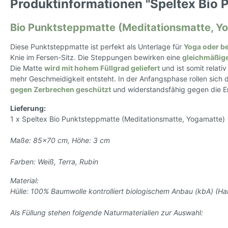
Kerze
Produktinformationen "Speltex Bio P
Seifenaufbewahrung
Dame
Lamp
Tücher
Zeh
Bio Punktsteppmatte (Meditationsmatte, Y
Duft
Diese Punktsteppmatte ist perfekt als Unterlage für
Yoga oder be
Wand
Herren Accessoires
Herren 
Knie im Fersen-Sitz. Die Steppungen bewirken eine
gleichmäßige
Die Matte
wird mit hohem Füllgrad geliefert
und ist somit relat
Herren Schmuck
Jean
mehr Geschmeidigkeit entsteht. In der Anfangsphase rollen sich 
Uhren
Jack
gegen Zerbrechen geschützt
und widerstandsfähig gegen die E
Halsketten
T-Shi
Lieferung:
Schals
1 x Speltex Bio Punktsteppmatte (Meditationsmatte, Yogamatte)
Mützen
Maße: 85x70 cm, Höhe: 3 cm
Sonnenbrillen
Socken
Farben: Weiß, Terra, Rubin
Handschuhe
Material:
Hülle: 100% Baumwolle kontrolliert biologischem Anbau (kbA) (H
Als Füllung stehen folgende Naturmaterialien zur Auswahl:
Büro & Technik
Lebensm