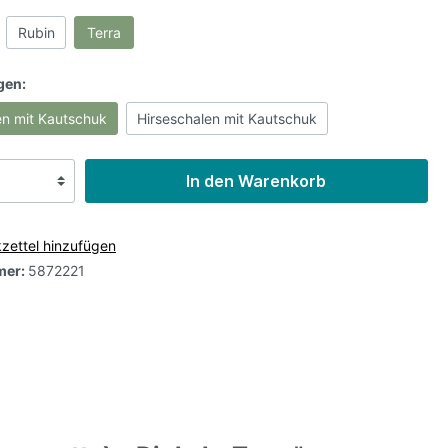
Rubin
Terra
gen:
en mit Kautschuk
Hirseschalen mit Kautschuk
In den Warenkorb
z
zettel hinzufügen
mer:
5872221