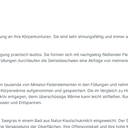
ee
ftee
filter
ne Snacks
ung an Ihre Körperkonturen. Sie sind sehr atmungsfähig und immer 
tysnacks
igkeiten
ugummis
g praktisch lautlos. Sie formen sich mit nachgiebig fließender Fle
 Müsli
 Füllungen durchlaufen die Getreideschalen eine Abfolge von mehrere
perfood
ürze & Kräuter
en & Körbe
rken tausende von Miniatur-Federelementen in den Füllungen und ne
kaufskörbe
ie Körperwärme aufgenommen und gespeichert. Die im Vergleich zu H
schen
ktiv entgegen, denn überschüssige Wärme kann leicht abfließen. Ru
lassen und Entspannen.
tel
st- & Gemüsenetze
en
 Seegras in einem Bad aus Natur-Kautschukmilch eingeweicht. Der S
ne Versiegelung der Oberflächen. Ihre Offenporigkeit und ihre hohe 