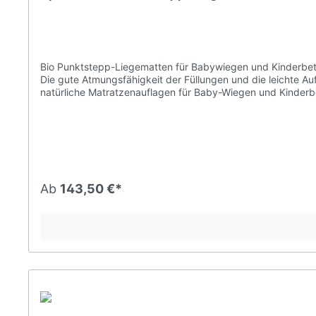
Bio Punktstepp-Liegematten für Babywiegen und Kinderbetten (Yogamatten) Dinkelspelzen und Hirseschalen mit Kautschuk sind frei von Sta
Die gute Atmungsfähigkeit der Füllungen und die leichte Au
natürliche Matratzenauflagen für Baby-Wiegen und Kinderbetten. Sie sind 
Liegematten für Babywiegen und Kinderbetten (Yogamatten)
(kbA) (Halbpanama-Gewebe) reaktiv gefärbt nach strengsten
Kautschuk Informationen über das Produkt: Ähnlich weichem Sand erlauben die Füllungen eine sanfte Anpassung an Ihre Körperkonturen. Sie sind sehr atmungsfähig und immer angenehm
temperiert. Hirseschalen: Hirseschalen sind anschmiegsam wie weicher Sand und bei Bewegung praktisch lautlos. Sie formen sich mit nachgiebig fließender Flexibilität. Rund 750.000
einzelne Schalen pro Kilogramm Füllgewicht entfalten eine gute stützende Wirkung. Für speltex® Füllungen durchlaufen die G
Sortiervorgängen. So wird die hochwertigste Auslese erlangt für die weitere Verarbeitung... Dinkelspelzen: Mit schonend v
Miniatur-Federelementen in den Füllungen und nehmen auf 
Ab
143,50 €*
Körperwärme aufgenommen und gespeichert. Die im Vergleic
Schwitzen sehr effektiv entgegen, denn überschüssige Wärm
und helfen damit beim Loslassen und Entspannen. Naturfüllungen mit Kautschuk: Für Füllungen mit Kautschuk werden die Getreideschalen und das Seegras in einem Bad aus Natur-
Kautschukmilch eingeweicht. Der Saft des Gummibaumes drin
Oberflächen. Ihre Offenporigkeit und ihre hohe Kapazität 
80° C erhitzt. Obwohl der verfestigte Kautschuk an der Tro
enorm. Sie sind staubfrei und im Gebrauch sehr widerstands
Füllungen ohne Kautschuk in der Regel vier Mal so lange genutzt wer
Matte kann im Ganzen gewaschen werden. Durch die Steppunge
mehrmaligem Wenden auch an einem warmen Sommertag in d