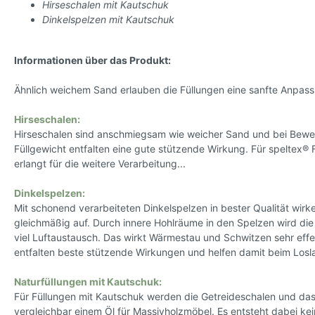
Hirseschalen mit Kautschuk
Schreibwaren
Bio T
Dinkelspelzen mit Kautschuk
Han
Druckerpapier
Tee
Notizbücher
Informationen über das Produkt:
Vega
Kopfhörer
Ähnlich weichem Sand erlauben die Füllungen eine sanfte Anpass
Par
PC und Smartphones
Süß
Hirseschalen:
Büro Organizer
Ka
Hirseschalen sind anschmiegsam wie weicher Sand und bei Bewegun
Bio
Füllgewicht entfalten eine gute stützende Wirkung. Für speltex®
Su
erlangt für die weitere Verarbeitung...
Gew
Dinkelspelzen:
Tasch
Mit schonend verarbeiteten Dinkelspelzen in bester Qualität wi
Ein
gleichmäßig auf. Durch innere Hohlräume in den Spelzen wird d
Ta
viel Luftaustausch. Das wirkt Wärmestau und Schwitzen sehr effe
entfalten beste stützende Wirkungen und helfen damit beim Los
Beu
Ob
Naturfüllungen mit Kautschuk:
Tüt
Für Füllungen mit Kautschuk werden die Getreideschalen und das
vergleichbar einem Öl für Massivholzmöbel. Es entsteht dabei kei