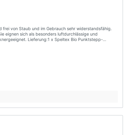
ie eignen sich als besonders luftdurchlässige und
x Bio Punktstepp-
Hülle: 100% Baumwolle kontrolliert biologischem Anbau
hl: Hirseschalen mit Kautschuk Dinkelspelzen mit
urch innere Hohlräume in den Spelzen wird die
ers viel Luftaustausch. Das wirkt Wärmestau und
Kilogramm Füllgewicht entfalten beste stützende Wirkungen
vholzmöbel. Es entsteht dabei keine Versiegelung der
reideschalen werden anschließend getrocknet und auf ca.
ie Strapazierfähigkeit und Dauerhaftigkeit der Füllungen
 entsteht kein Abriebstaub. Sie können Im Vergleich zu
Sri Lanka. Waschen: Waschen: Diese
der Fläche verteilt, sodass die Trocknung unter
en und dann prüfen, ob das Trockengewicht wieder