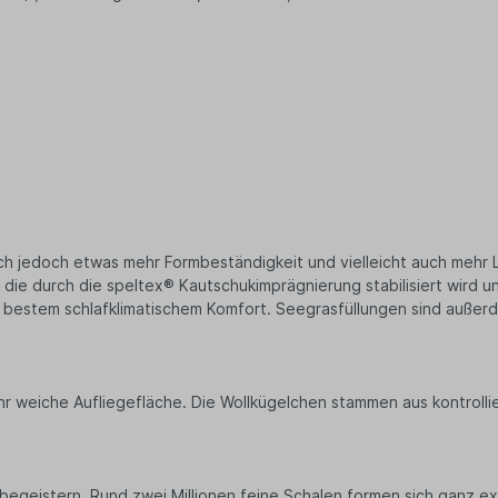
ittel
ee
nftee
filter
ne Snacks
tysnacks
igkeiten
ugummis
 Müsli
ch jedoch etwas mehr Formbeständigkeit und vielleicht auch mehr L
perfood
 die durch die speltex® Kautschukimprägnierung stabilisiert wird u
ürze & Kräuter
u bestem schlafklimatischem Komfort. Seegrasfüllungen sind außerd
en & Körbe
kaufskörbe
schen
weiche Aufliegefläche. Die Wollkügelchen stammen aus kontrolliert
tel
st- & Gemüsenetze
ten
egeistern. Rund zwei Millionen feine Schalen formen sich ganz exa