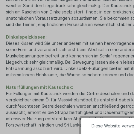
weicher Sand den Liegedruck sehr gleichmäßig. Der Kautschuk 
sich am Rascheln von Dinkelspelz stört, findet in den praktisch 
anatomischen Voraussetzungen abzustimmen. Sie bekommen so g
sind die feinen, empfindlichen Hirseschalen wesentlich stabiler
Dinkelspelzkissen:
Dieses Kissen wird Sie unter anderem mit seinen hervorragende
seine Form und verändert sich erst beim Wechsel in eine ander
Muskelspannungen befreit und können sich im Schlaf regenerier
Liegedruck sehr gleichmäßig. Bei Bewegung lassen sie ein le
Entspannung assoziiert wird. Dinkelspelz-Füllungen bieten mi
in ihrem Innern Hohlräume, die Wärme speichern können und da
Naturfüllungen mit Kautschuk:
Für Füllungen mit Kautschuk werden die Getreideschalen und d
vergleichbar einem Öl für Massivholzmöbel. Es entsteht dabei k
durchfeuchteten Getreideschalen werden anschließend getrockn
ausmacht, erhöht er die Strapazierfähigkeit und Dauerhaftigkei
intensiver Nutzung entsteht kein Abriebstaub. Sie können Im V
Forstwirtschaft in Indien und Sri Lanka.
Diese Website verwe