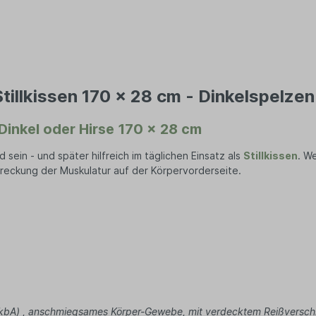
en
Sofakissen
nhalter
n Schuhe
Kissen
en
hentrenner
Kissen Füllmaterial
säckchen
Entspannungskissen
uhren
Kissenbezüge
Bekleidung
tillkissen 170 x 28 cm - Dinkelspelze
Kischkernsäcken
s
Wärmekissen
 Dinkel oder Hirse 170 x 28 cm
en
Meditationskissen
Stillkissen
rts
sein - und später hilfreich im täglichen Einsatz als
Stillkissen
. W
Nackenkissen
reckung der Muskulatur auf der Körpervorderseite.
Seitenschläferkissen
Handtücher
Geschirrtücher
Matratzen
Kleiderhaken
u (kbA) , anschmiegsames Körper-Gewebe, mit verdecktem Reißversch