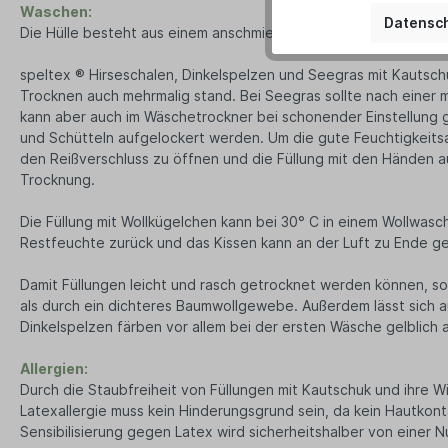
Waschen:
Datensch
Die Hülle besteht aus einem anschmiegsamen Köper aus Bio-Bau
speltex ® Hirseschalen, Dinkelspelzen und Seegras mit Kautsc
Trocknen auch mehrmalig stand. Bei Seegras sollte nach einer
kann aber auch im Wäschetrockner bei schonender Einstellung g
und Schütteln aufgelockert werden. Um die gute Feuchtigkeitsa
den Reißverschluss zu öffnen und die Füllung mit den Händen a
Trocknung.
Die Füllung mit Wollkügelchen kann bei 30° C in einem Wollwa
Restfeuchte zurück und das Kissen kann an der Luft zu Ende g
Damit Füllungen leicht und rasch getrocknet werden können, so
als durch ein dichteres Baumwollgewebe. Außerdem lässt sich a
Dinkelspelzen färben vor allem bei der ersten Wäsche gelblich a
Allergien:
Durch die Staubfreiheit von Füllungen mit Kautschuk und ihre Wi
Latexallergie muss kein Hinderungsgrund sein, da kein Hautkon
Sensibilisierung gegen Latex wird sicherheitshalber von einer 