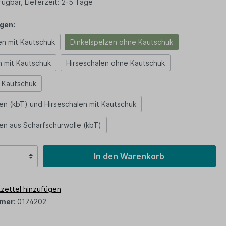
ügbar, Lieferzeit: 2-5 Tage
gen:
en mit Kautschuk
Dinkelspelzen ohne Kautschuk
n mit Kautschuk
Hirseschalen ohne Kautschuk
 Kautschuk
en (kbT) und Hirseschalen mit Kautschuk
z
en aus Scharfschurwolle (kbT)
In den Warenkorb
zettel hinzufügen
mer:
0174202