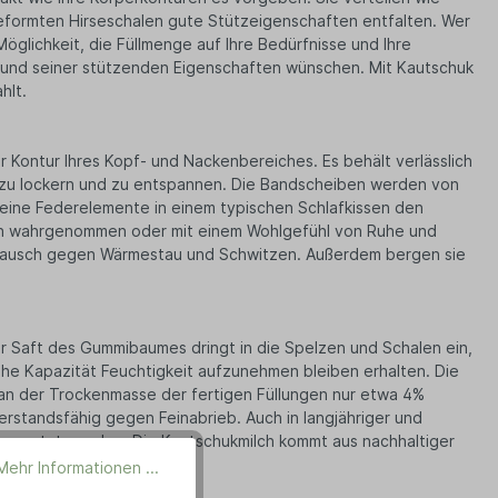
eformten Hirseschalen gute Stützeigenschaften entfalten. Wer
Möglichkeit, die Füllmenge auf Ihre Bedürfnisse und Ihre
und seiner stützenden Eigenschaften wünschen. Mit Kautschuk
hlt.
Kontur Ihres Kopf- und Nackenbereiches. Es behält verlässlich
ch zu lockern und zu entspannen. Die Bandscheiben werden von
leine Federelemente in einem typischen Schlafkissen den
och wahrgenommen oder mit einem Wohlgefühl von Ruhe und
austausch gegen Wärmestau und Schwitzen. Außerdem bergen sie
r Saft des Gummibaumes dringt in die Spelzen und Schalen ein,
ohe Kapazität Feuchtigkeit aufzunehmen bleiben erhalten. Die
an der Trockenmasse der fertigen Füllungen nur etwa 4%
erstandsfähig gegen Feinabrieb. Auch in langjähriger und
ge genutzt werden. Die Kautschukmilch kommt aus nachhaltiger
Mehr Informationen ...