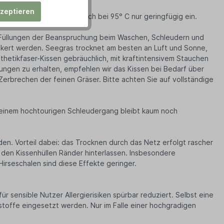
kzeptieren
rbehandelt und läuft auch bei 95° C nur geringfügig ein.
e Füllungen der Beanspruchung beim Waschen, Schleudern und
ckert werden. Seegras trocknet am besten an Luft und Sonne,
hetikfaser-Kissen gebräuchlich, mit kraftintensivem Stauchen
ungen zu erhalten, empfehlen wir das Kissen bei Bedarf über
erbrechen der feinen Gräser. Bitte achten Sie auf vollständige
 einem hochtourigen Schleudergang bleibt kaum noch
en. Vorteil dabei: das Trocknen durch das Netz erfolgt rascher
 den Kissenhüllen Ränder hinterlassen. Insbesondere
Hirseschalen sind diese Effekte geringer.
 sensible Nutzer Allergierisiken spürbar reduziert. Selbst eine
stoffe eingesetzt werden. Nur im Falle einer hochgradigen