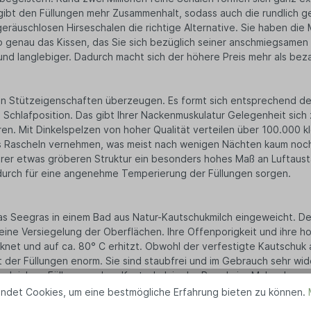
gibt den Füllungen mehr Zusammenhalt, sodass auch die rundlich g
geräuschlosen Hirseschalen die richtige Alternative. Sie haben die 
enau das Kissen, das Sie sich bezüglich seiner anschmiegsamen 
 und langlebiger. Dadurch macht sich der höhere Preis mehr als beza
n Stützeigenschaften überzeugen. Es formt sich entsprechend der 
e Schlafposition. Das gibt Ihrer Nackenmuskulatur Gelegenheit si
en. Mit Dinkelspelzen von hoher Qualität verteilen über 100.000 k
ises Rascheln vernehmen, was meist nach wenigen Nächten kaum n
t ihrer etwas gröberen Struktur ein besonders hohes Maß an Luft
durch für eine angenehme Temperierung der Füllungen sorgen.
as Seegras in einem Bad aus Natur-Kautschukmilch eingeweicht. De
eine Versiegelung der Oberflächen. Ihre Offenporigkeit und ihre h
et und auf ca. 80° C erhitzt. Obwohl der verfestigte Kautschuk 
t der Füllungen enorm. Sie sind staubfrei und im Gebrauch sehr wid
ergleich zu Füllungen ohne Kautschuk in der Regel vier Mal so lan
ndet Cookies, um eine bestmögliche Erfahrung bieten zu können.