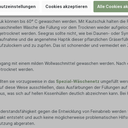
utzeinstellungen
Cookies akzeptieren
Alle Cookies a
mwolle und ist bis 60° C waschbar. Das Gewebe wurde mit Dampf vo
huk können bis 60° C gewaschen werden. Mit Kautschuk halten di
 maschinellen Wäsche die Füllung vor dem Trocknen wieder aufgelo
etrocknet werden. Seegras sollte nicht, wie bei Daunen- oder Synt
ufnahme und die angenehme Haptik dieser pflanzlichen Gräserfüll
ufzulockern und zu zupfen. Das ist schonender und vermeidet ein Z
schgang mit einem milden Wollwaschmittel gewaschen werden. Nach
etrocknet werden.
llten sie vorzugsweise in das
Spezial-Wäschenetz
umgefüllt werd
uf diese Weise ausschließen, dass Ausfärbungen der Füllungen auf
us, was sich auf hellen Kissenhüllen deutlich abzeichnen kann. Bei 
derstandsfähigkeit gegen die Entwicklung von Feinabrieb werden für
takt entsteht und auch keine möglicherweise problematischen Hilfs
Nutzung abgeraten.