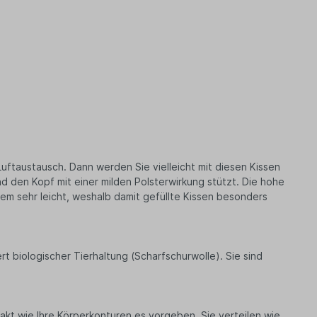
uftaustausch. Dann werden Sie vielleicht mit diesen Kissen
nd den Kopf mit einer milden Polsterwirkung stützt. Die hohe
em sehr leicht, weshalb damit gefüllte Kissen besonders
 biologischer Tierhaltung (Scharfschurwolle). Sie sind
kt wie Ihre Körperkonturen es vorgeben. Sie verteilen wie