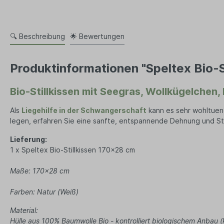
Jack
Kerze
Seifenaufbewahrung
Dame
Lamp
Tücher
Ze
🔍 Beschreibung
🌟 Bewertungen
Duft
Wand
Herren Accessoires
Herren 
Produktinformationen "Speltex Bio-S
Herren Schmuck
Jean
Bio-Stillkissen mit Seegras, Wollkügelchen,
Uhren
Jack
Halsketten
T-Shi
Als
Liegehilfe in der Schwangerschaft
kann es sehr wohltuend 
Schals
legen, erfahren Sie eine sanfte, entspannende Dehnung und St
Mützen
Lieferung:
Sonnenbrillen
1 x Speltex Bio-Stillkissen 170x28 cm
Socken
Maße: 170x28 cm
Handschuhe
Farben: Natur (Weiß)
Material:
Hülle aus 100% Baumwolle Bio - kontrolliert biologischem Anba