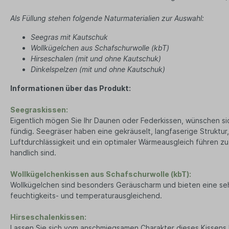
Büro & Technik
Lebensm
Schreibwaren
Bio T
Als Füllung stehen folgende Naturmaterialien zur Auswahl:
Ha
Druckerpapier
Seegras mit Kautschuk
Tee
Wollkügelchen aus Schafschurwolle (kbT)
Notizbücher
Vega
Hirseschalen (mit und ohne Kautschuk)
Kopfhörer
Dinkelspelzen (mit und ohne Kautschuk)
Par
PC und Smartphones
Süß
Informationen über das Produkt:
Büro Organizer
Ka
Seegraskissen:
Bio
Eigentlich mögen Sie Ihr Daunen oder Federkissen, wünschen si
Su
fündig. Seegräser haben eine gekräuselt, langfaserige Struktur,
Gew
Luftdurchlässigkeit und ein optimaler Wärmeausgleich führen z
Tasch
handlich sind.
Ein
Wollkügelchenkissen aus Schafschurwolle (kbT):
Ta
Wollkügelchen sind besonders Geräuscharm und bieten eine sehr 
Beu
feuchtigkeits- und temperaturausgleichend.
Ob
Hirseschalenkissen:
Tü
Lassen Sie sich vom anschmiegsamen Charakter dieses Kissens b