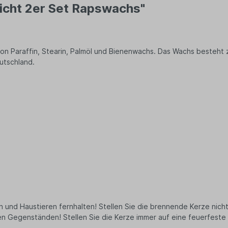
en
licht 2er Set Rapswachs"
Sofakissen
nhalter
n Schuhe
Kissen
en
hentrenner
Kissen Füllmaterial
säckchen
Entspannungskissen
von Paraffin, Stearin, Palmöl und Bienenwachs. Das Wachs besteht
uhren
Kissenbezüge
Bekleidung
utschland.
Kischkernsäcken
s
Wärmekissen
en
Meditationskissen
Stillkissen
rts
Nackenkissen
Seitenschläferkissen
Handtücher
Geschirrtücher
Matratzen
Kleiderhaken
rn und Haustieren fernhalten! Stellen Sie die brennende Kerze nic
 Gegenständen! Stellen Sie die Kerze immer auf eine feuerfeste 