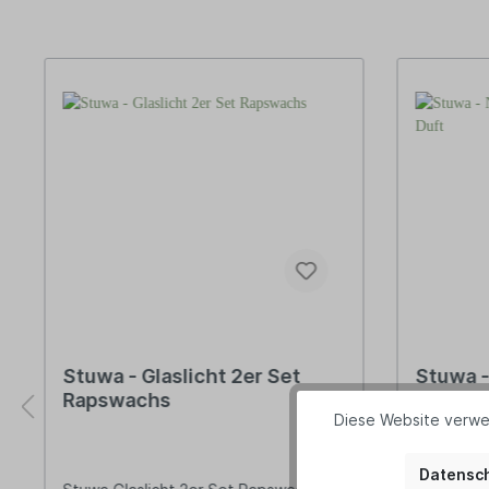
Stuwa - Glaslicht 2er Set
Stuwa -
Rapswachs
Rapswa
Diese Website verwe
Datensch