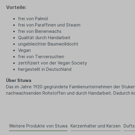
Büro & Technik
Lebensm
Vorteile:
Schreibwaren
Bio T
Ha
frei von Palmöl
Druckerpapier
frei von Paraffinen und Stearin
Tee
Notizbücher
frei von Bienenwachs
Vega
Qualität durch Handarbeit
Kopfhörer
Par
ungebleichter Baumwolldocht
PC und Smartphones
Vegan
Süß
frei von Tierversuchen
Büro Organizer
Ka
zertifiziert von der Vegan Society
Bio
hergestellt in Deutschland
Su
Über Stuwa
Gew
Das im Jahre 1920 gegründete Familienunternehmen der Stukenbro
Tasch
nachwachsenden Rohstoffen und durch Handarbeit. Dadurch ko
Ein
Ta
Beu
Ob
Weitere Produkte von Stuwa
Kerzenhalter und Kerzen
Duft
Tü