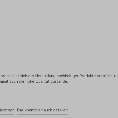
ittel
ee
nftee
filter
ne Snacks
tysnacks
igkeiten
ugummis
 Müsli
perfood
ürze & Kräuter
cks hat sich der Herstellung nachhaltiger Produkte verpflichtet. 
en & Körbe
mmt auch die hohe Qualität zustande.
kaufskörbe
schen
tel
st- & Gemüsenetze
säckchen
Das könnte dir auch gefallen
ten