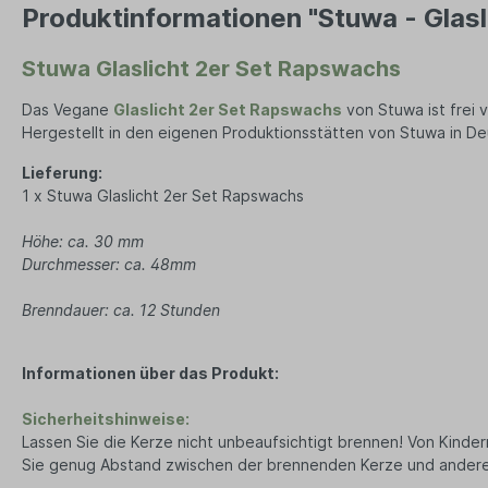
Jack
Produktinformationen "Stuwa - Glas
Kerze
Seifenaufbewahrung
Dame
Lamp
Stuwa Glaslicht 2er Set Rapswachs
Tücher
Ze
Duft
Das Vegane
Glaslicht 2er Set Rapswachs
von Stuwa ist frei 
Wand
Herren Accessoires
Herren 
Hergestellt in den eigenen Produktionsstätten von Stuwa in De
Herren Schmuck
Jean
Lieferung:
1 x Stuwa Glaslicht 2er Set Rapswachs
Uhren
Jack
Halsketten
T-Shi
Höhe: ca. 30 mm
Schals
Durchmesser: ca. 48mm
Mützen
Brenndauer: ca. 12 Stunden
Sonnenbrillen
Socken
Informationen über das Produkt:
Handschuhe
Sicherheitshinweise:
Lassen Sie die Kerze nicht unbeaufsichtigt brennen! Von Kinde
Sie genug Abstand zwischen der brennenden Kerze und anderen