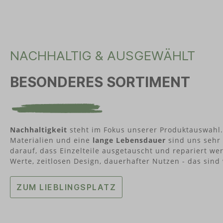
schönen Geschenkbox
schönen 
geliefert!Fassungsvermögen: je 1
geliefert
EiDurchmesser: ca. 5,4 cmHöhe: ca.
EiDurchme
3,7 cmFarbe: WeißMaterial: 100%
3,7 cmFar
HartporzellanInformationen über das
Hartporze
Produkt: Das Hartporzellan ist in
Produkt: D
NACHHALTIG & AUSGEWÄHLT
bruchsicherer Hotelqualität gefertigt.
bruchsiche
Das Produkt besitzt einen
Das Produ
geschliffenen Fuß und einen
geschliff
BESONDERES SORTIMENT
glasierten
glasierten
Mundrand.spülmaschinenfestmikrowell
Mundrand.
engeeignetVorteile:100% Made in
engeeigne
Germanyplastikfreies ProduktÜber
Germanypl
FIFTYEIGHT PRODUCTS FIFTYEIGHT
FIFTYEIG
ANIMATION wurde im Jahr 1998 mit
ANIMATION
Nachhaltigkeit
steht im Fokus unserer Produktauswahl.
dem Ziel gegründet, in der Welt der
dem Ziel 
Materialien und eine
lange Lebensdauer
sind uns sehr 
3D-Computeranimation Spuren zu
3D-Compu
darauf, dass Einzelteile ausgetauscht und repariert w
hinterlassen. Und das macht
hinterlas
Werte, zeitlosen Design, dauerhafter Nutzen - das sind
FIFTYEIGHT PRODUCTS auch heute
FIFTYEIG
noch! Spuren in virtuellen Welten sind
noch! Spur
schön und gut - aber längst nicht
schön und
ZUM LIEBLINGSPLATZ
alles.Bereits im ersten
alles.Bere
Präsentationsbooklet für die
Präsentat
Jungunternehmerförderung wurde
Jungunte
geschrieben, dass das Unternehmen
geschrieb