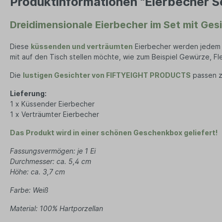
Produktinformationen "Eierbecher S
Kerze
Seifenaufbewahrung
Dame
Lamp
Dreidimensionale Eierbecher im Set mit Ges
Tücher
Ze
Duft
Diese
küssenden und verträumten
Eierbecher
werden jedem 
Wand
Herren Accessoires
Herren 
mit auf den Tisch stellen möchte, wie zum Beispiel Gewürze, Fle
Herren Schmuck
Jean
Die
lustigen Gesichter von FIFTYEIGHT PRODUCTS
passen z
Uhren
Jack
Lieferung:
Halsketten
T-Shi
1 x Küssender Eierbecher
Schals
1 x Verträumter Eierbecher
Mützen
Das Produkt wird in einer schönen Geschenkbox geliefert!
Sonnenbrillen
Fassungsvermögen: je 1 Ei
Socken
Durchmesser: ca. 5,4 cm
Höhe: ca. 3,7 cm
Handschuhe
Farbe: Weiß
Material: 100% Hartporzellan
Büro & Technik
Lebensm