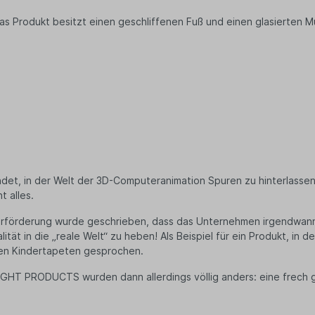
ee
 Das Produkt besitzt einen geschliffenen Fuß und einen glasierten 
nftee
filter
ne Snacks
tysnacks
igkeiten
ugummis
 Müsli
perfood
ürze & Kräuter
ndet, in der Welt der 3D-Computeranimation Spuren zu hinterlas
t alles.
en & Körbe
kaufskörbe
erförderung wurde geschrieben, dass das Unternehmen irgendwann
ität in die „reale Welt“ zu heben! Als Beispiel für ein Produkt, in
schen
ten Kindertapeten gesprochen.
tel
st- & Gemüsenetze
GHT PRODUCTS wurden dann allerdings völlig anders: eine frech g
ten