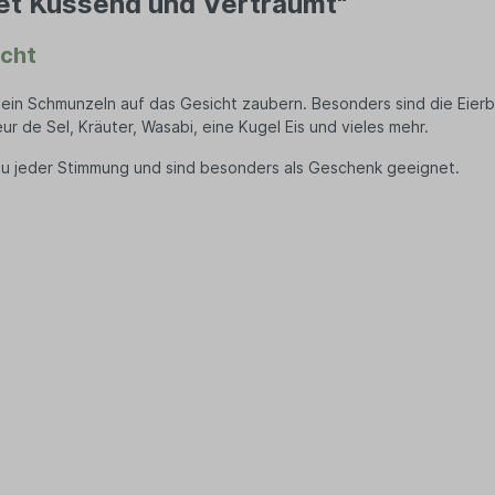
et Küssend und Verträumt"
nhalter
n Schuhe
Kissen
en
icht
hentrenner
Kissen Füllmaterial
säckchen
Entspannungskissen
ein Schmunzeln auf das Gesicht zaubern.
Besonders sind die Eierb
uhren
Kissenbezüge
Bekleidung
ur de Sel, Kräuter, Wasabi, eine Kugel Eis und vieles mehr.
Kischkernsäcken
s
Wärmekissen
u jeder Stimmung und sind besonders als Geschenk geeignet.
en
Meditationskissen
Stillkissen
rts
Nackenkissen
Seitenschläferkissen
Handtücher
Geschirrtücher
Matratzen
Kleiderhaken
ittel