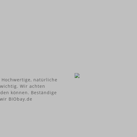
Geschenkbox
!Fassungsvermögen: je 1
sser: ca. 5,4 cmHöhe: ca.
be: WeißMaterial: 100%
llanInformationen über das
as Hartporzellan ist in
rer Hotelqualität gefertigt.
kt besitzt einen
enen Fuß und einen
spülmaschinenfestmikrowell
tVorteile:100% Made in
astikfreies ProduktÜber
HT PRODUCTS FIFTYEIGHT
 wurde im Jahr 1998 mit
 Hochwertige, natürliche
gegründet, in der Welt der
wichtig. Wir achten
teranimation Spuren zu
erden können. Beständige
sen. Und das macht
 wir BIObay.de
HT PRODUCTS auch heute
en in virtuellen Welten sind
 gut - aber längst nicht
its im ersten
ionsbooklet für die
rnehmerförderung wurde
en, dass das Unternehmen