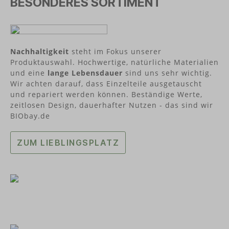
BESONDERES SORTIMENT
recyclebar Gefriersicher Spülmaschinengeeignet
(obere Schublade) In Deutschland hergestellt
Über ajaa!Die Köpfe von ajaa! sind die beiden
Tüftler Raphael Stäbler und Rainer Seybold.
Designed und hergestellt werden die Produkte in
Nachhaltigkeit
steht im Fokus unserer
Süddeutschland.
Produktauswahl. Hochwertige, natürliche Materialien
und eine
lange Lebensdauer
sind uns sehr wichtig.
Wir achten darauf, dass Einzelteile ausgetauscht
und repariert werden können. Beständige Werte,
zeitlosen Design, dauerhafter Nutzen - das sind wir
BIObay.de
ZUM LIEBLINGSPLATZ