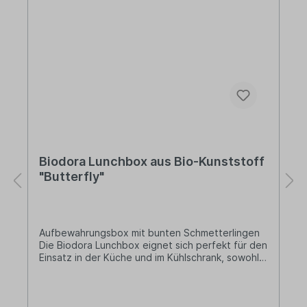
Biodora Lunchbox aus Bio-Kunststoff
"Butterfly"
Aufbewahrungsbox mit bunten Schmetterlingen
Die Biodora Lunchbox eignet sich perfekt für den
Einsatz in der Küche und im Kühlschrank, sowohl
für den Vorrat von von trockenen Lebensmitteln
wie Mehl, Zucker, Nudeln, Reis und Müsli als auch
für die Aufbewahrung von Wurst, Käse, Gemüse
oder den Resten vom Mittagessen im