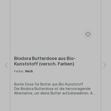
Biodora Butterdose aus Bio-
Kunststoff (versch. Farben)
Farbe::
Weiß
Bunte Dose für Butter aus Bio-Kunststoff
Die Biodora Butterdose ist die hervorragende
Alternative, um deine Butter aufzubewahren. Aus
Bio-Kunststoff für deine nachhaltige Küche!
Lieferung:1 x ButterdoseVerfügbare Farben:Weiß
/ GrünWeiß / MagentaWeiß / TürkisWeißMaße: 14 x
9 x 5 cm Temperaturbeständigkeit: -40°C bis zu