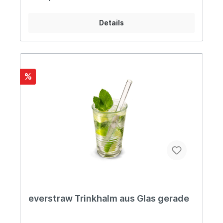
Nährwerte pro 100 g:- Energie 1519 kJ / 358 kcal-
Fett 1,1 g- davon gesättigte Fettsäuren 0 g-
Details
Kohlenhydrate 78 g- davon Zucker 0 g-
Ballaststoffe 1,4 g- Eiweiß 8,3 g- Salz 0 g Die
Nudelhalme halten mehr als eine Stunde, ohne
weich zu werden und beeinflussen nicht den
Geschmack des Getränks. - Geschmacksneutral
und stabil- 100% plastikfrei- 100% essbar- 100%
%
vegan und glutenfrei Gastrokonditionen hier
anfragen Über CanùEine Genossenschaft von
Mitgliedern, die sich dem ökologischen Landbau
verschrieben haben: Landwirte, Arbeiter und
Unterstützer, die an das Projekt glauben. Ein
Projekt, das Ende der siebziger Jahre (1978) in
Isola del Piano startet.- Canù ist ein Strohhalm:
aus Teig und zu 100% gentechnikfrei.- Canù ist
ein Zeichen: ein Schritt nach vorne, den die
kleinen Dinge bergen eine große Revolutionen in
sich. Inverkehrbringer: CAMPO S.C.A. Strada
Castelgagliardo 3 61030 Isola del Piano (PU),
Italien
everstraw Trinkhalm aus Glas gerade