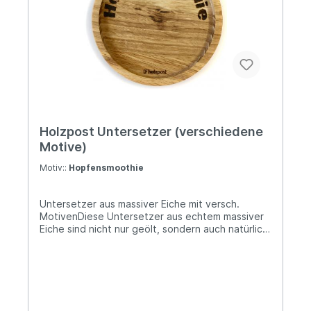
Plastikabfälle.
Holzpost Untersetzer (verschiedene
Motive)
Motiv::
Hopfensmoothie
Untersetzer aus massiver Eiche mit versch.
MotivenDiese Untersetzer aus echtem massiver
Eiche sind nicht nur geölt, sondern auch natürlich
schön mit einem Laser graviert. Gemacht für die
Ewigkeit! Ideal geeignet für Gläser, Tassen,
Flaschen oder Becher. Oder aber einfach als
schönes, kleines Mitbringsel für Freunde. Wähle
aus unterschiedlichen Motiven deinen Lieblings-
Untersetzer!Hochwertiger Untersetzer aus