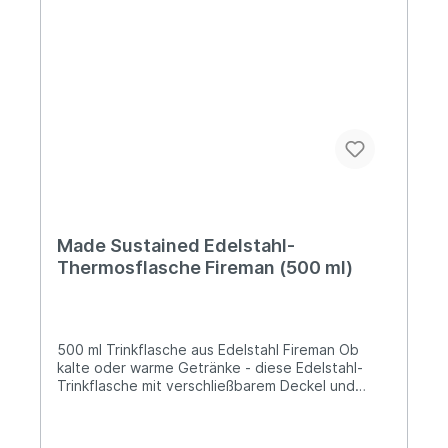
die Strohalmalternative erfahren? Dann schau dir
unseren ausführlichen Beitrag zu diesem Thema
an und lerne warum die Plastikalternative so
sinnvoll ist.
Made Sustained Edelstahl-
Thermosflasche Fireman (500 ml)
500 ml Trinkflasche aus Edelstahl Fireman Ob
kalte oder warme Getränke - diese Edelstahl-
Trinkflasche mit verschließbarem Deckel und
Silikonring ist für beides bestens geeignet. Heiße
Getränke bleiben bis zu vier Stunden warm, kalte
Getränke bleiben bis zu 20 Stunden kalt. Die