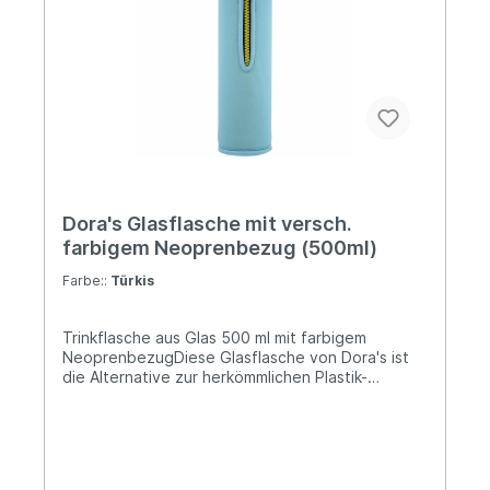
Dora's Glasflasche mit versch.
farbigem Neoprenbezug (500ml)
Farbe::
Türkis
Trinkflasche aus Glas 500 ml mit farbigem
NeoprenbezugDiese Glasflasche von Dora's ist
die Alternative zur herkömmlichen Plastik-
Trinkflasche. Sie ist mit einem praktischen
Schraubverschluss ausgestattet und bietet damit
den idealen Begleiter!Zu dieser Glasflasche gibt
es einen schützenden Neoprenbezug
dazu!Lieferung:1 x Glasflasche 500 ml1 x