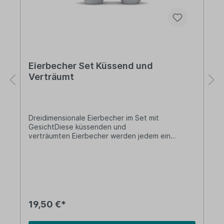
Eierbecher Set Küssend und
Verträumt
Dreidimensionale Eierbecher im Set mit
GesichtDiese küssenden und
verträumten Eierbecher werden jedem ein
Schmunzeln auf das Gesicht zaubern. Besonders
sind die Eierbecher als Mini-Schälchen für
Kleinigkeiten geeignet, die man mit auf den Tisch
stellen möchte, wie zum Beispiel
Gewürze, Fleur de Sel, Kräuter, Wasabi, eine
Kugel Eis und vieles mehr.Die lustigen Gesichter
von FIFTYEIGHT PRODUCTS passen zu jeder
19,50 €*
Stimmung und sind besonders als Geschenk
geeignet. Lieferung:1 x Küssender Eierbecher1 x