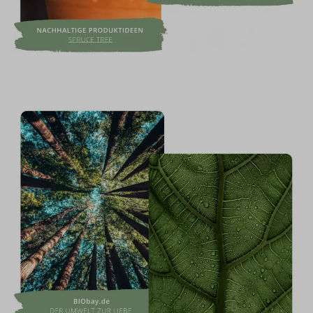
Raps in Deutschland hergestellt und ist von der
Vegan Society zertifiziert.Qualität durch
Handarbeitungebleichter BaumwolldochtFarben
auf PflanzenölbasisVorteile:frei von Palmölfrei
von Paraffinen und Stearinfrei von
Bienenwachsvegan und frei von
TierversuchenÜber StuwaDas im Jahre 1920
gegründete Familienunternehmen der
Stukenbrocks hat sich der Herstellung
nachhaltiger Produkte verpflichtet. Die
Herstellung dieser Produkte erfolgt mit
nachwachsenden Rohstoffen und durch
Handarbeit. Dadurch kommt auch die hohe
Qualität zustande.