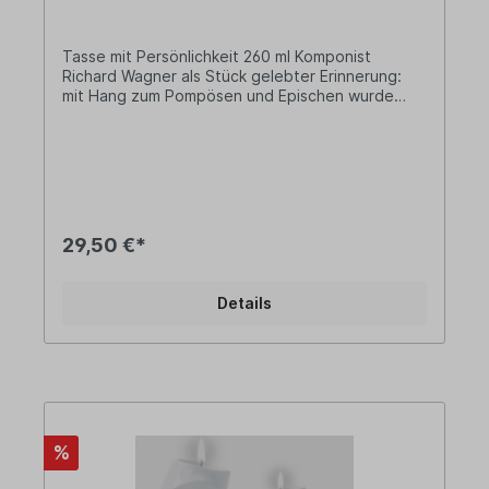
Trees ihre Kreativität austoben könnten, haben
sie immer von 3D-animierten Kindertapeten
gesprochen.Die ersten Produkte mit dem eigens
Tasse mit Persönlichkeit 260 ml Komponist
gegründeten Label FIFTYEIGHT PRODUCTS
Richard Wagner als Stück gelebter Erinnerung:
wurden dann allerdings völlig anders: eine frech
mit Hang zum Pompösen und Epischen wurde
grinsende Porzellantasse sowie eine, die
Richard Wagner in aller Welt berühmt. Seine
schmollend und verdutzt aus der Wäsche guckt.
Werke haben nicht zuletzt den Regisseur Stanley
Kubrick zu einer unvergesslichen Szene
untermalt, vom „Ritt der Walküren“ im Film
„Apocalypse Now“ inspiriert. Diese exklusive
Kaffeetasse mit Henkel und Unterteller aus
reinem Hartporzellan besticht durch ein 3D-
29,50 €*
modelliertes Künstlerportrait mit bildhauerischer
Anmutung. TALENT ist eine exklusive Tassen-
Serie aus hochwertigem Porzellan, bei der
Details
Portraits ausgewählter Persönlichkeiten, die
unser kulturelles Erbe geprägt haben, in einem
komplexen Herstellungsverfahren plastisch in
Porzellan verewigt werden.In der TALENT Serie
trifft Genuss auf Muse. Die Tassen sind
besonders als Geschenk geeignet.Lieferung:1 x
TALENT Tasse Richard Wagner Das Produkt wird
in einem hochwertigen Geschenkkarton
%
geliefert!Fassungsvermögen: ca. 260
mlDurchmesser Tasse: ca. 9,8 cmHöhe Tasse: ca.