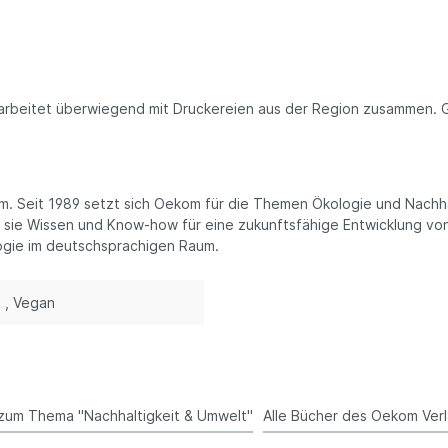
ee
nftee
filter
ne Snacks
 arbeitet überwiegend mit Druckereien aus der Region zusammen. Ge
tysnacks
igkeiten
ugummis
m. Seit 1989 setzt sich Oekom für die Themen Ökologie und Nachha
 Müsli
sie Wissen und Know-how für eine zukunftsfähige Entwicklung von 
perfood
logie im deutschsprachigen Raum.
ürze & Kräuter
en & Körbe
i
, Vegan
kaufskörbe
schen
tel
st- & Gemüsenetze
ten
zum Thema "Nachhaltigkeit & Umwelt"
Alle Bücher des Oekom Ver