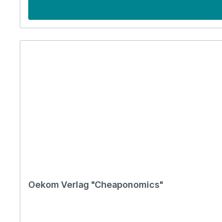
Wirtschaft und Gesellschaft. Heute ist der Oekom Verlag 
Oekom Verlag "Cheaponomics"