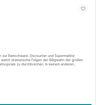
f, welch dramatische Folgen der Billigwahn der großen
ativspirale zu durchbrechen. In keinem anderen
-geil-Mentalität besonders weit verbreitet. Die
h gering. Ermöglicht und befeuert wird der Billigwahn
lik' liegt heute nicht mehr in Lateinamerika, sondern in
Drittel des gesamten EU-Bananenimports landet auf
hen - Politik, Unternehmen und Verbraucher. Das Buch
t wird mit mineralölfreien Farben auf Recyclingpapier.
ow-how für eine zukunftsfähige Entwicklung von Politik,