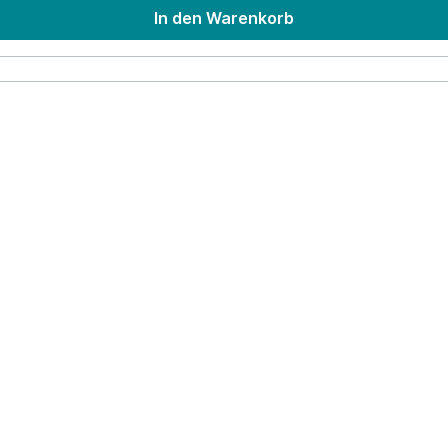
einer der führenden Verlage für Nachhaltigkeit und Ökologie im d
In den Warenkorb