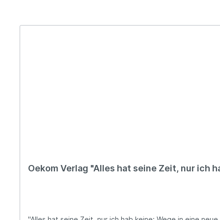
Oekom Verlag "Alles hat seine Zeit, nur ich h
"Alles hat seine Zeit, nur ich hab keine: Wege in eine neue Zeitkultur" Höher, schneller, weiter? Vom Zeitinfarkt zur Zeitkultur - Die Urlaubszeit ist fast vo