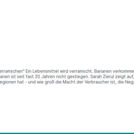
re: Discounter und Supermärkte
nen ist seit fast 20 Jahren nicht gestiegen. Sarah Zierul zeigt au
gionen hat - und wie groß die Macht der Verbraucher ist, die Neg
n wie in Deutschland. Gerade bei Nahrungsmitteln ist die Geiz-ist
Cent mehr auszugeben, ist trotz aller Lippenbekenntnisse immer noc
en inzwischen in ganz Europa die Preise. "Die wahre 'Bananenrepub
zeugt. Über eine Million Tonnen Bananen essen wir jedes Jahr, ein 
rtsspirale zu stoppen. Doch dazu müssen alle an einem Strang zie
itet überwiegend mit Druckereien aus der Region zusammen. Gedruck
ooperationspartner*innen und Förderern bündeln sie Wissen und Kn