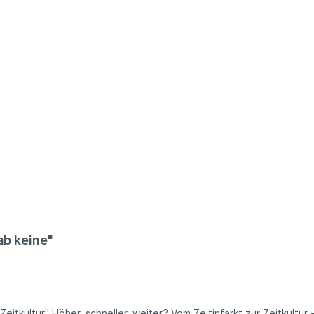
ab keine"
rbei und mit ihr die erholsamen