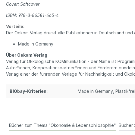
Cover: Softcover
Schreibwaren
Bio T
Ha
Druckerpapier
ISBN: 978-3-86581-465-4
Tee
Notizbücher
Vorteile:
Vega
Der Oekom Verlag druckt alle Publikationen in Deutschland und
Kopfhörer
Par
Made in Germany
PC und Smartphones
Süß
Büro Organizer
Ka
Über Oekom Verlag
Verlag für OEkologische KOMmunikation - der Name ist Program
Bio
Autor*innen, Kooperationspartner*innen und Förderern bündeln 
Su
Verlag einer der führenden Verlage für Nachhaltigkeit und Öko
Gew
Tasch
BIObay-Kriterien:
Made in Germany
, Plastikfre
Ein
Ta
Beu
Ob
Tü
Bücher zum Thema "Ökonomie & Lebensphilosophie"
Bücher 