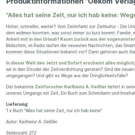
Produktinformationen "Oekom Verlag "
Kerze
Seifenaufbewahrung
Dame
Lamp
"Alles hat seine Zeit, nur ich hab keine: Weg
Tücher
Ze
Duft
Höher, schneller, weiter? Vom Zeitinfarkt zur Zeitkultur - Die U
Wand
Herren Accessoires
Herren 
dem widmen konnten, was sonst immer zu kurz kommt: Familie,
Arbeit mit in den Urlaub?
Kaum zurück aus der sogenannten Fr
Herren Schmuck
Jean
Bildschirm, im Radio laufen die neuesten Nachrichten, das Smar
Uhren
Jack
kommen diese Situationen bekannt vor? Dann gehören auch Sie z
Halsketten
T-Shi
In dieser Welt des Jetzt und Sofort erscheint alles möglich,
Schals
wir in den Strudel der Zeitverdichtung geraten? Sind die neue
umgegangen? Und gibt es Wege aus der Dringlichkeitsfälle?
Mützen
Sonnenbrillen
Der bekannte
Zeitforscher Karlheinz A. Geißler
liefert in sei
unseres Umgangs mit Zeit. Ein Buch zum Schmökern und Innehalte
Socken
Lieferung:
Handschuhe
1 x Buch "Alles hat seine Zeit, nur ich hab keine"
Autor: Karlheinz A. Geißler
Büro & Technik
Lebensm
Seitenzahl: 272