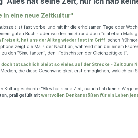
Alles hat seine Zeit, nur ich hab kein
nhalter
n Schuhe
Kissen
en
e in eine neue Zeitkultur"
hentrenner
Kissen Füllmaterial
säckchen
Entspannungskissen
rlaubszeit ist fast vorbei und mit ihr die erholsamen Tage oder Woch
uhren
Kissenbezüge
Bekleidung
 einem guten Buch - oder wurden am Strand doch "mal eben Mails 
Kischkernsäcken
eizeit, hat uns der Alltag wieder fest im Griff
: schon frühmor
s
Wärmekissen
tphone zeigt die Mails der Nacht an, während man bei einem Espres
en
u den "Simultanten", den "Fetischisten der Gleichzeitigkeit".
Meditationskissen
Stillkissen
rts
 doch tatsächlich bleibt so vieles auf der Strecke - Zeit zum N
Nackenkissen
n Medien, die diese Geschwindigkeit erst ermöglichen, wirklich ei
Seitenschläferkissen
Handtücher
ner Kulturgeschichte "Alles hat seine Zeit, nur ich hab keine: Weg
Geschirrtücher
n, prall gefüllt mit
wertvollen Denkanstößen für ein Leben jen
Matratzen
Kleiderhaken
ittel