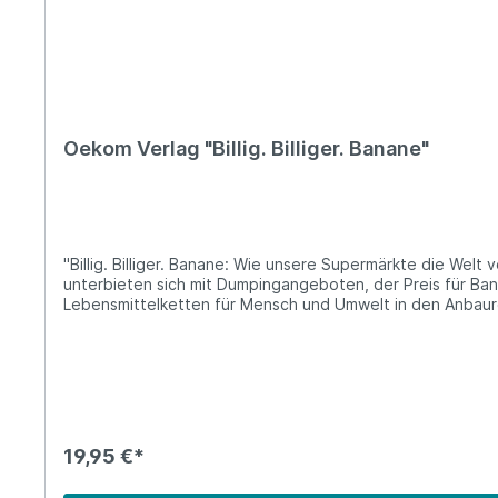
Oekom Verlag "Billig. Billiger. Banane"
"Billig. Billiger. Banane: Wie unsere Supermärkte die Welt verramschen" Ein Lebensmittel wird verramscht. Bananen verkommen zur Ramschwa
unterbieten sich mit Dumpingangeboten, der Preis für Bana
Lebensmittelketten für Mensch und Umwelt in den Anbaure
europäischen Land wird so wenig Geld für Essen ausgegebe
Bereitschaft, für Bio- oder Fair Trade-Produkte ein paar 
durch entsprechende Angebote - deutsche Discounter drück
Europa - vor allem in Deutschland", ist Sarah Zierul über
heimischen Ladentischen. Es gibt Möglichkeiten, die Abwä
zeigt auf, wie dies gelingen kann. Lieferung:1 x Buch "Billig. Billiger. Banane" Autorin: Sarah ZierulSeitenzahl: 256 Cover: Hardcover ISBN: 978-3-86581-709-9 Vorteile: Der Oekom
Verlag druckt alle Publikationen in Deutschland und arbe
19,95 €*
Made in Germany Über Oekom Verlag Verlag für OEkologische KOMmunikation - der Name ist Programm. Seit 1989 setzt sich Oekom für die Themen Ökologie und Nachhaltigkeit ein.
Gemeinsam mit einem breiten Netzwerk aus Autor*innen, K