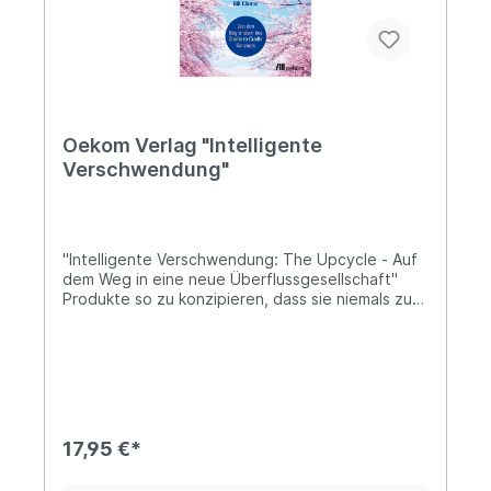
bündeln sie Wissen und Know-how für eine
zukunftsfähige Entwicklung von Politik,
Wirtschaft und Gesellschaft. Heute ist der
Oekom Verlag einer der führenden Verlage für
Nachhaltigkeit und Ökologie im
deutschsprachigen Raum.
Oekom Verlag "Intelligente
Verschwendung"
"Intelligente Verschwendung: The Upcycle - Auf
dem Weg in eine neue Überflussgesellschaft"
Produkte so zu konzipieren, dass sie niemals zu
Müll werden - das ist der Grundgedanke des
Cradle to Cradle-Konzepts (C2C). Technische
Materialien werden endlos wiederverwendet,
Stoffe, welche der Umwelt schaden, werden
konsequent eliminiert. In ihrem neuen Buch
"Intelligente Verschwendung. The Upcycle: Auf
dem Weg in eine neue Überflussgesellschaft"
17,95 €*
gehen die C2C-Begründer Michael Braungart und
William McDonough einen Schritt weiter. Es geht