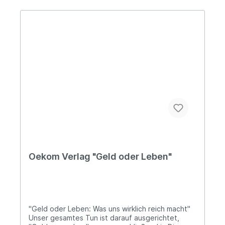
Druckereien aus der Region zusammen. Gedruckt
wird mit mineralölfreien Farben auf
Recyclingpapier. Made in Germany Über Oekom
Verlag Verlag für OEkologische KOMmunikation -
der Name ist Programm. Seit 1989 setzt sich
Oekom für die Themen Ökologie und
Nachhaltigkeit ein. Gemeinsam mit einem breiten
Netzwerk aus Autor*innen,
Kooperationspartner*innen und Förderern
bündeln sie Wissen und Know-how für eine
zukunftsfähige Entwicklung von Politik,
Wirtschaft und Gesellschaft. Heute ist der
Oekom Verlag einer der führenden Verlage für
Nachhaltigkeit und Ökologie im
deutschsprachigen Raum.
Oekom Verlag "Geld oder Leben"
"Geld oder Leben: Was uns wirklich reich macht"
Unser gesamtes Tun ist darauf ausgerichtet,