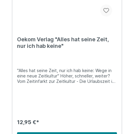
Oekom Verlag "Alles hat seine Zeit,
nur ich hab keine"
"Alles hat seine Zeit, nur ich hab keine: Wege in
eine neue Zeitkultur" Höher, schneller, weiter?
Vom Zeitinfarkt zur Zeitkultur - Die Urlaubszeit ist
fast vorbei und mit ihr die erholsamen Tage oder
Wochen, in denen wir vom Alltag abschalten und
uns endlich einmal all dem widmen konnten, was
sonst immer zu kurz kommt: Familie, einem guten
Buch - oder wurden am Strand doch "mal eben
Mails gecheckt"? Schwappte statt einer Welle
der Erholung die Arbeit mit in den Urlaub? Kaum
12,95 €*
zurück aus der sogenannten Freizeit, hat uns der
Alltag wieder fest im Griff: schon frühmorgens