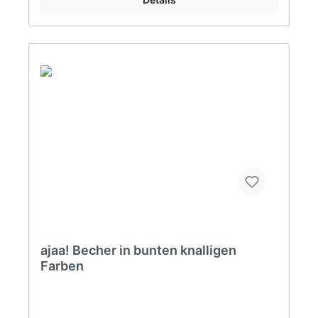
Polyethylen (Bio-PE).• Aus nachwachsenden
Rohstoffen - Biowerkstoff Bio-Polyethylen (Bio-
PE). • BPA frei ohne Bisphenol-A – von Natur aus
frei von Weichmachern sowie ohne Melamin oder
Formaldehyd.• Langlebig und recyclebar•
Gefriersicher• Spülmaschinengeeignet (obere
Schublade)• In Deutschland
hergestelltDESIGNajaa! steht für schlichtes und
puristisches Design im skandinavischen Stil.
Design, das man nicht wegwirft, weil es zeitlos ist
und auch in vielen Jahren noch schön
anzuschauen. Design, das nützlich ist, weil es den
Alltag erleichtert.MADE IN GERMANYVom ersten
Gestaltungsentwurf über die Zulieferung der
Rohstoffe bis hin zur Fertigung des Produkts –
alles bei ajaa! ist „Made in Germany“.
ajaa! Becher in bunten knalligen
Farben