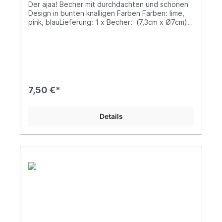
Der ajaa! Becher mit durchdachten und schönen
Design in bunten knalligen Farben Farben: lime,
pink, blauLieferung: 1 x Becher: (7,3cm x Ø7cm)
Füllmenge: 200mlMaterialbasis: Unser
biobasiertes Material wird aus Zuckerrohrsaft und
mineralischen Zusätzen hergestellt. Bei dem
verwendeten Zuckerrohrsaft handelt es sich um
ein industrielles Nebenprodukt aus der
Rohrzuckerproduktion, das zu Bio-Ethanol
weiterverarbeitet wird. Durch anschließende
7,50 €*
Polymerisation und die Anreicherung mit
Mineralien gewinnen wir unser langlebiges Bio-
Polyethylen (Bio-PE).• Aus nachwachsenden
Details
Rohstoffen - Biowerkstoff Bio-Polyethylen (Bio-
PE). • BPA frei ohne Bisphenol-A – von Natur aus
frei von Weichmachern sowie ohne Melamin oder
Formaldehyd.• Langlebig und recyclebar•
Gefriersicher• Spülmaschinengeeignet (obere
Schublade)• In Deutschland
hergestelltDESIGNajaa! steht für schlichtes und
puristisches Design im skandinavischen Stil.
Design, das man nicht wegwirft, weil es zeitlos ist
und auch in vielen Jahren noch schön
anzuschauen. Design, das nützlich ist, weil es den
Alltag erleichtert.MADE IN GERMANYVom ersten