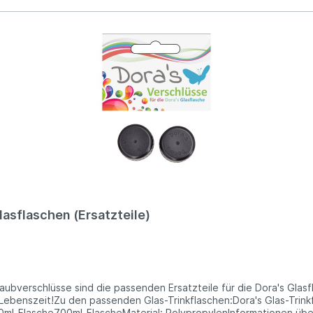
lasflaschen (Ersatzteile)
ubverschlüsse sind die passenden Ersatzteile für die Dora's Glasfl
Lebenszeit!Zu den passenden Glas-Trinkflaschen:Dora's Glas-Trinkf
ml-Flasche700ml-FlascheMaterial: PolypropylenInformationen über