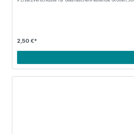
Schraubverschlüsse sind geschirrspültauglich.Ersatzteilf
ist nicht leicht, die Zeitung oder eine Medien-App durch
Wegwerfgesellschaft stehen da an der Tagesordnung. Abe
solchen Themen entgegenwirken. Und genau diese Mensch
Anforderungen der neuen, umweltbewussten, nachhaltig-
2,50 €*