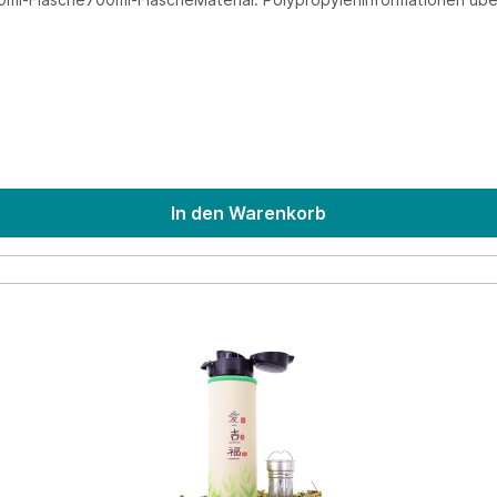
ür eine längere LebenszeitVorteile:wiederverwendbare Alternative
zublättern, ohne auf die Auswirkungen unserer oder der vorigen Ge
r es werden auch immer wieder Ideen, Taten und Aktivitäten von
en hat sich Dora's, als Tochterunternehmen von Biodora, zum Vo
denkenden Gesellschaft entsprechen.
In den Warenkorb