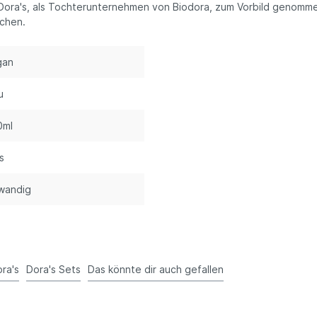
ora's, als Tochterunternehmen von Biodora, zum Vorbild genomme
chen.
gan
u
0ml
s
wandig
ra's
Dora's Sets
Das könnte dir auch gefallen