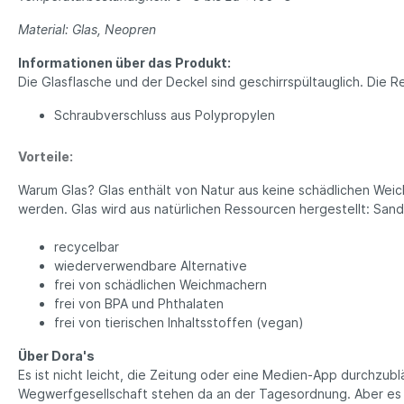
Schreibwaren
Bio T
Material: Glas, Neopren
Ha
Druckerpapier
Informationen über das Produkt:
Tee
Notizbücher
Die Glasflasche und der Deckel sind geschirrspültauglich. Die
Vega
Kopfhörer
Schraubverschluss aus Polypropylen
Par
PC und Smartphones
Süß
Vorteile:
Büro Organizer
Ka
Bio
Warum Glas? Glas enthält von Natur aus keine schädlichen Wei
Su
werden. Glas wird aus natürlichen Ressourcen hergestellt: Sand
Gew
recycelbar
Tasch
wiederverwendbare Alternative
Ein
frei von schädlichen Weichmachern
frei von BPA und Phthalaten
Ta
frei von tierischen Inhaltsstoffen (vegan)
Beu
Ob
Über Dora's
Tü
Es ist nicht leicht, die Zeitung oder eine Medien-App durchzu
Wegwerfgesellschaft stehen da an der Tagesordnung. Aber es 