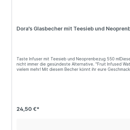
Dora's Glasbecher mit Teesieb und Neopren
Taste Infuser mit Teesieb und Neoprenbezug 550 mlDieser T
nicht immer die gesündeste Alternative. "Fruit Infused W
vielem mehr! Mit diesem Becher könnt ihr eure Geschmack
wiederverwendbare Glasbecher hält dein Getränk wohlig wa
verwenden. Dieser To Go Becher ist die hygienische Alte
herausnehmbaren Teesieb. Dazu ist er leicht zu reinige
25 cmMaterial Becher: GlasMaterial Deckel: PP (Polyprop
Geschirrspüler gereinigt werden. Die Reinigung des Neoprenbezugs sollte per Hand erfolgen. herausneh
Müllgesunder Geschmack selbst gemachtVorteile: Warum Gl
wiederverwendet und am Ende der Gebrauchszeit im Glasco
24,50 €*
Natriumkarbonat.recycelbarfrei von schädlichen Weichmac
Dora'sEs ist nicht leicht, die Zeitung oder eine Medien-
unsere Wegwerfgesellschaft stehen da an der Tagesordnu
genau solchen Themen entgegenwirken. Und genau diese 