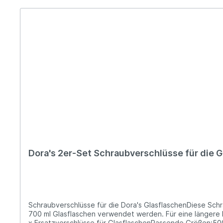
Dora's 2er-Set Schraubverschlüsse für die G
Schraubverschlüsse für die Dora's GlasflaschenDiese Schra
700 ml Glasflaschen verwendet werden. Für eine längere 
x Ersatzverschlüsse für GlasflaschenPassende Größen:500