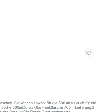
aschen. Sie können sowohl für die 500 ml als auch für die
lasche 500mlDora's Glas-Trinkflasche 700 mlLieferung:2
 das Produkt:Die Dora's Glasflaschen und