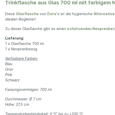
Kerze
Trinkflasche aus Glas 700 ml mit farbigem
Seifenaufbewahrung
Dame
Lamp
Tücher
Ze
Diese
Glasflasche
von
Dora's
ist die hygienische
Alternative
Duft
idealen Begleiter!
Wand
Herren Accessoires
Herren 
Zu dieser Glasflasche gibt es einen
schützenden Neoprenbez
Herren Schmuck
Jean
Lieferung:
Uhren
Jack
1 x Glasflasche 700 ml
1 x Neoprenbezug
Halsketten
T-Shi
Schals
Verfügbare Farben:
Blau
Mützen
Grün
Sonnenbrillen
Pink
Schwarz
Socken
Handschuhe
Fassungsvermögen: 700 ml
Durchmesser: Ø 7 cm
Höhe: 27,5 cm
Büro & Technik
Lebensm
Temperaturbeständigkeit: 0 °C bis zu +100 °C