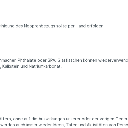
ee
nftee
filter
 Reinigung des Neoprenbezugs sollte per Hand erfolgen.
ne Snacks
tysnacks
igkeiten
ugummis
 Müsli
chmacher, Phthalate oder BPA. Glasflaschen können wiederverwend
perfood
, Kalkstein und Natriumkarbonat.
ürze & Kräuter
en & Körbe
kaufskörbe
schen
tel
st- & Gemüsenetze
ten
blättern, ohne auf die Auswirkungen unserer oder der vorigen Gene
werden auch immer wieder Ideen, Taten und Aktivitäten von Pers