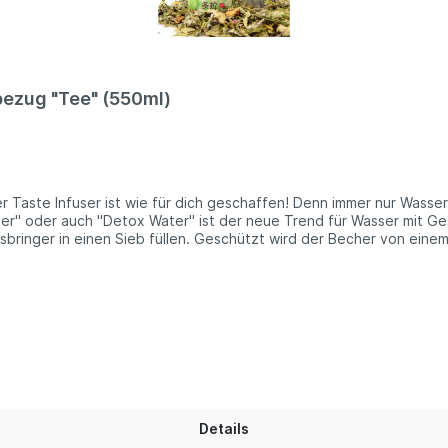
bezug "Tee" (550ml)
aste Infuser ist wie für dich geschaffen! Denn immer nur Wasser tr
ater" oder auch "Detox Water" ist der neue Trend für Wasser mit G
sbringer in einen Sieb füllen. Geschützt wird der Becher von ein
rm oder erfrischend kühl. Du kannst ihn für Kaffee, Tee, Wasser o
rnative zum herkömmlichen To Go Becher. Er überzeugt mit seinem 
n.Lieferung:1 x Glasbecher1 x Teesieb1 x Neoprenbezug "Tee"Fass
ylen)Material Bezug: NeoprenInformationen über das Produkt: Die
mbares Teesiebeinhändiges Öffnen und Schließenspart unnötig viel
as? Glas enthält von Natur aus keine schädlichen Weichmacher, P
ntainer recycelt werden. Glas wird aus natürlichen Ressourcen he
hernfrei von Bisphenol A und Bhaltbares Produkt (jahrelange Verwe
App durchzublättern, ohne auf die Auswirkungen unserer oder der v
ng. Aber es werden auch immer wieder Ideen, Taten und Aktivitä
Details
Menschen hat sich Dora's, als Tochterunternehmen von Biodora, 