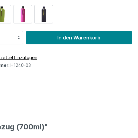
In den Warenkorb
zettel hinzufügen
z
mer:
H1240-03
ezug (700ml)"