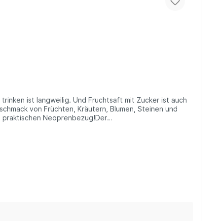
inken ist langweilig. Und Fruchtsaft mit Zucker ist auch
eschmack von Früchten, Kräutern, Blumen, Steinen und
em praktischen Neoprenbezug!Der
der auch einfach für dein persönliches Lieblingsgetränk
praktischen Einhandverschluss und dem praktisch
ungsvermögen: 550 mlDurchmesser: Ø7 cm (mit Hülle)Höhe:
 Glasflasche und der Deckel können ohne Probleme im
hthalate oder BPA. Glasflaschen können
rgestellt: Sand, Kalkstein und
ndung)frei von tierischen Inhaltsstoffen (vegan)Über
origen Generation zu stoßen. Müllberge und Studien über
ten von Personen, Gruppen und Vereinen erwähnt, die
zum Vorbild genommen und Produkte entworfen, die den