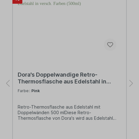
Dora's Doppelwandige Retro-
Thermosflasche aus Edelstahl in
versch. Farben (500ml)
Farbe::
Pink
Retro-Thermosflasche aus Edelstahl mit
Doppelwänden 500 mlDiese Retro-
Thermosflasche von Dora's wird aus Edelstahl
gefertigt und enthält daher von Natur aus keine
schädlichen Weichmacher, Phthalate oder BPA.
Sie ist robust und besitzt damit eine lange