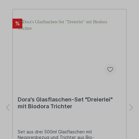
reinigenVorteile:recycelbar
(Edelstahl)wiederverwendbare Alternativefrei
von BPA und Phthalatenhaltbares Produkt
(jahrelange Verwendung)Über Dora'sEs ist nicht
leicht, die Zeitung oder eine Medien-App
%
durchzublättern, ohne auf die Auswirkungen
unserer oder der vorigen Generation zu stoßen.
Müllberge und Studien über unsere
Wegwerfgesellschaft stehen da an der
Tagesordnung. Aber es werden auch immer
wieder Ideen, Taten und Aktivitäten von
Personen, Gruppen und Vereinen erwähnt, die
genau solchen Themen entgegenwirken. Und
genau diese Menschen hat sich Dora's, als
Tochterunternehmen von Biodora, zum Vorbild
genommen und Produkte entworfen, die den
Anforderungen der neuen, umweltbewussten,
nachhaltig-denkenden Gesellschaft entsprechen.
Dora's Glasflaschen-Set "Dreierlei"
mit Biodora Trichter
Set aus drei 500ml Glasflaschen mit
Neoprenbezug und Trichter aus Bio-