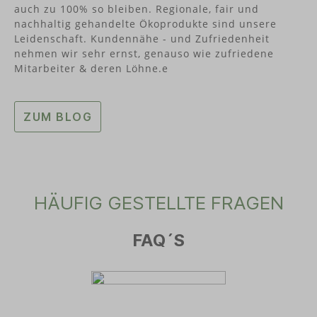
vielseitig einsetzbare Produkte zu einem fairen
auch zu 100% so bleiben. Regionale, fair und
Preis-Leistungs-Verhältnis an.Das bayerische
nachhaltig gehandelte Ökoprodukte sind unsere
Start-up BAYONIX® (aus Feldkirchen-Westerham)
Leidenschaft. Kundennähe - und Zufriedenheit
hat mit der BAYONIX® Bottle die weltweit erste
nehmen wir sehr ernst, genauso wie zufriedene
Sport-Trinkflasche entwickelt, die eine Cradle to
Mitarbeiter & deren Löhne.e
Cradle Certified® Gold-Zertifizierung erhalten
hat.
ZUM BLOG
HÄUFIG GESTELLTE FRAGEN
FAQ´S