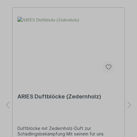
Haustieren verwenden. Die Kerze nicht auf oder
in der Nähe von leicht entflammbaren
Gegenständen brennen lassen. Informationen
über das Produkt: Sojawachskerzen brennen
langsam, gleichmäßig und bis zu 50% länger als
Paraffinkerzen! Vorteile: In einer kleinen
Manufaktur in Lettland komplett
handgefertigt.100% aus natürlichen
Inhaltsstoffen 100% vegan - enthält weder
Tierfette noch Tieröle Über GARTDA Gartda -
Candle stellt in Lettland Sojawachskerzen und
Palmenwachskerzen her. Die schönen Kerzen
werden in einer kleinen Manufaktur komplett
handgemacht hergestellt.
ARIES Duftblöcke (Zedernholz)
Duftblöcke mit Zedernholz-Duft zur
Schädlingsbekämpfung Mit seinem für uns