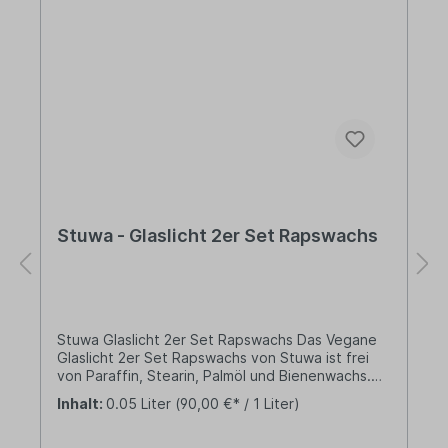
Stuwa - Glaslicht 2er Set Rapswachs
Stuwa Glaslicht 2er Set Rapswachs Das Vegane
Glaslicht 2er Set Rapswachs von Stuwa ist frei
von Paraffin, Stearin, Palmöl und Bienenwachs.
Das Wachs besteht zu 100% aus Raps. Die
Inhalt:
0.05 Liter
(90,00 €* / 1 Liter)
Brenndauer beträgt ca. 12 Stunden. Hergestellt
in den eigenen Produktionsstätten von Stuwa in
Deutschland. Lieferung:1 x Stuwa Glaslicht 2er