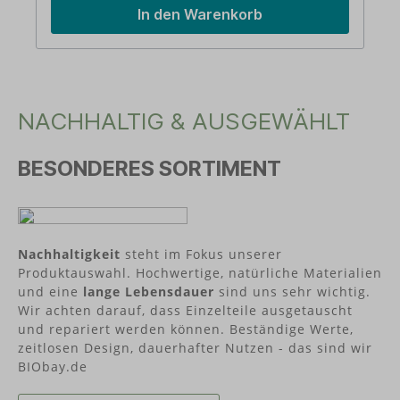
verwendeten Zuckerrohrsaft handelt es sich um
In den Warenkorb
ein industrielles Nebenprodukt aus der
Rohrzuckerproduktion, das zu Bio-Ethanol
weiterverarbeitet wird. Durch anschließende
Polymerisation und die Anreicherung mit
Mineralien gewinnen wir unser langlebiges Bio-
Polyethylen (Bio-PE). Aus nachwachsenden
NACHHALTIG & AUSGEWÄHLT
Rohstoffen - Biowerkstoff Bio-Polyethylen (Bio-
PE). BPA frei ohne Bisphenol-A – von Natur aus
frei von Weichmachern sowie ohne Melamin oder
BESONDERES SORTIMENT
Formaldehyd. Langlebig und
recyclebar Gefriersicher Spülmaschinengeeignet
(obere Schublade) In Deutschland hergestellt
Über ajaa!Die Köpfe von ajaa! sind die beiden
Tüftler Raphael Stäbler und Rainer Seybold.
Designed und hergestellt werden die Produkte in
Nachhaltigkeit
steht im Fokus unserer
Süddeutschland.
Produktauswahl. Hochwertige, natürliche Materialien
und eine
lange Lebensdauer
sind uns sehr wichtig.
Wir achten darauf, dass Einzelteile ausgetauscht
und repariert werden können. Beständige Werte,
zeitlosen Design, dauerhafter Nutzen - das sind wir
BIObay.de