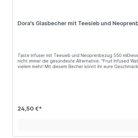
Dora's Glasbecher mit Teesieb und Neopren
Taste Infuser mit Teesieb und Neoprenbezug 550 mlDieser T
nicht immer die gesündeste Alternative. "Fruit Infused W
vielem mehr! Mit diesem Becher könnt ihr eure Geschmack
wiederverwendbare Glasbecher hält dein Getränk wohlig wa
verwenden. Dieser To Go Becher ist die hygienische Alte
herausnehmbaren Teesieb. Dazu ist er leicht zu reinige
25 cmMaterial Becher: GlasMaterial Deckel: PP (Polyprop
Geschirrspüler gereinigt werden. Die Reinigung des Neoprenbezugs sollte per Hand erfolgen. herausneh
Müllgesunder Geschmack selbst gemachtVorteile: Warum Gl
wiederverwendet und am Ende der Gebrauchszeit im Glasco
24,50 €*
Natriumkarbonat.recycelbarfrei von schädlichen Weichmac
Dora'sEs ist nicht leicht, die Zeitung oder eine Medien-
unsere Wegwerfgesellschaft stehen da an der Tagesordnu
genau solchen Themen entgegenwirken. Und genau diese 
Anforderungen der neuen, umweltbewussten, nachhaltig-