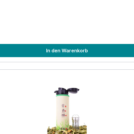
zublättern, ohne auf die Auswirkungen unserer oder der vorigen Ge
r es werden auch immer wieder Ideen, Taten und Aktivitäten von
en hat sich Dora's, als Tochterunternehmen von Biodora, zum Vo
denkenden Gesellschaft entsprechen.
In den Warenkorb