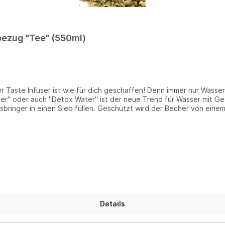
bezug "Tee" (550ml)
aste Infuser ist wie für dich geschaffen! Denn immer nur Wasser tr
ater" oder auch "Detox Water" ist der neue Trend für Wasser mit G
sbringer in einen Sieb füllen. Geschützt wird der Becher von ein
rm oder erfrischend kühl. Du kannst ihn für Kaffee, Tee, Wasser o
rnative zum herkömmlichen To Go Becher. Er überzeugt mit seinem 
n.Lieferung:1 x Glasbecher1 x Teesieb1 x Neoprenbezug "Tee"Fass
ylen)Material Bezug: NeoprenInformationen über das Produkt: Die
mbares Teesiebeinhändiges Öffnen und Schließenspart unnötig viel
as? Glas enthält von Natur aus keine schädlichen Weichmacher, P
ntainer recycelt werden. Glas wird aus natürlichen Ressourcen he
hernfrei von Bisphenol A und Bhaltbares Produkt (jahrelange Verwe
App durchzublättern, ohne auf die Auswirkungen unserer oder der v
ng. Aber es werden auch immer wieder Ideen, Taten und Aktivitä
Details
Menschen hat sich Dora's, als Tochterunternehmen von Biodora, 
denkenden Gesellschaft entsprechen.