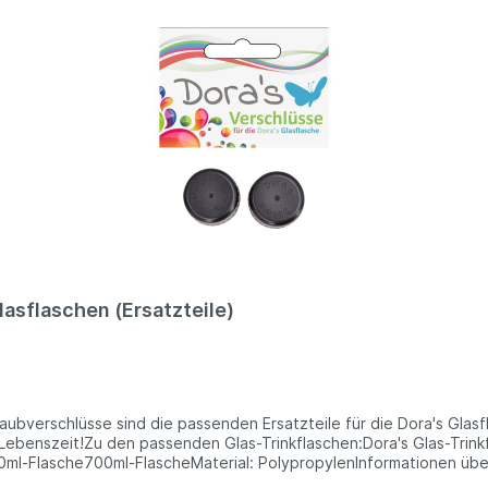
lasflaschen (Ersatzteile)
ubverschlüsse sind die passenden Ersatzteile für die Dora's Glasfl
Lebenszeit!Zu den passenden Glas-Trinkflaschen:Dora's Glas-Trinkf
ml-Flasche700ml-FlascheMaterial: PolypropylenInformationen über
ür eine längere LebenszeitVorteile:wiederverwendbare Alternative