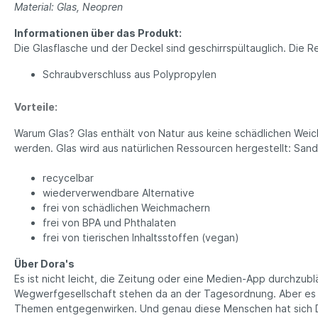
Material: Glas, Neopren
Schreibwaren
Bio T
Informationen über das Produkt:
Ha
Druckerpapier
Die Glasflasche und der Deckel sind geschirrspültauglich. Die
Tee
Notizbücher
Vega
Schraubverschluss aus Polypropylen
Kopfhörer
Par
PC und Smartphones
Vorteile:
Süß
Büro Organizer
Ka
Warum Glas? Glas enthält von Natur aus keine schädlichen Wei
Bio
werden. Glas wird aus natürlichen Ressourcen hergestellt: Sand
Su
recycelbar
Gew
wiederverwendbare Alternative
Tasch
frei von schädlichen Weichmachern
Ein
frei von BPA und Phthalaten
frei von tierischen Inhaltsstoffen (vegan)
Ta
Beu
Über Dora's
Ob
Es ist nicht leicht, die Zeitung oder eine Medien-App durchzu
Tü
Wegwerfgesellschaft stehen da an der Tagesordnung. Aber es 
Themen entgegenwirken. Und genau diese Menschen hat sich D