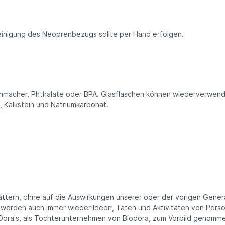
ee
nftee
 Reinigung des Neoprenbezugs sollte per Hand erfolgen.
filter
ne Snacks
tysnacks
igkeiten
ugummis
chmacher, Phthalate oder BPA. Glasflaschen können wiederverwend
 Müsli
, Kalkstein und Natriumkarbonat.
perfood
ürze & Kräuter
en & Körbe
kaufskörbe
schen
tel
st- & Gemüsenetze
blättern, ohne auf die Auswirkungen unserer oder der vorigen Gene
ten
werden auch immer wieder Ideen, Taten und Aktivitäten von Pers
ora's, als Tochterunternehmen von Biodora, zum Vorbild genomme