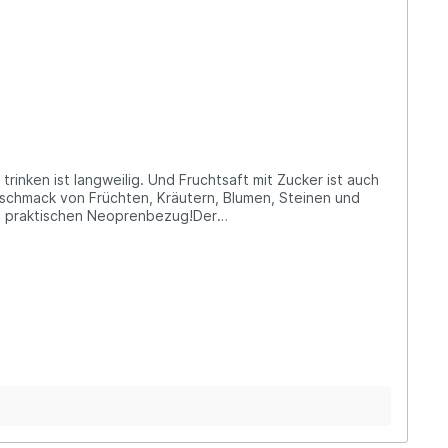
inken ist langweilig. Und Fruchtsaft mit Zucker ist auch
eschmack von Früchten, Kräutern, Blumen, Steinen und
em praktischen Neoprenbezug!Der
der auch einfach für dein persönliches Lieblingsgetränk
praktischen Einhandverschluss und dem praktisch
ungsvermögen: 550 mlDurchmesser: Ø7 cm (mit Hülle)Höhe:
 Glasflasche und der Deckel können ohne Probleme im
hthalate oder BPA. Glasflaschen können
rgestellt: Sand, Kalkstein und
ndung)frei von tierischen Inhaltsstoffen (vegan)Über
origen Generation zu stoßen. Müllberge und Studien über
ten von Personen, Gruppen und Vereinen erwähnt, die
zum Vorbild genommen und Produkte entworfen, die den