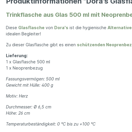
Produktinformationen "Dora's Glasf
Kerze
Seifenaufbewahrung
Dame
Lamp
Trinkflasche aus Glas 500 ml mit Neoprenb
Tücher
Ze
Duft
Diese
Glasflasche
von
Dora's
ist die hygienische
Alternative
Wand
Herren Accessoires
Herren 
idealen Begleiter!
Herren Schmuck
Jean
Zu dieser Glasflasche gibt es einen
schützenden Neoprenbez
Uhren
Jack
Lieferung:
Halsketten
T-Shi
1 x Glasflasche 500 ml
Schals
1 x Neoprenbezug
Mützen
Fassungsvermögen: 500 ml
Sonnenbrillen
Gewicht mit Hülle: 400 g
Socken
Motiv: Herz
Handschuhe
Durchmesser: Ø 6,5 cm
Höhe: 26 cm
Temperaturbeständigkeit: 0 °C bis zu +100 °C
Büro & Technik
Lebensm