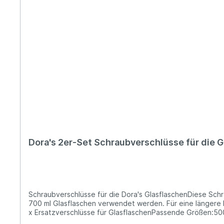
Dora's 2er-Set Schraubverschlüsse für die G
Schraubverschlüsse für die Dora's GlasflaschenDiese Schra
700 ml Glasflaschen verwendet werden. Für eine längere 
x Ersatzverschlüsse für GlasflaschenPassende Größen:500
Schraubverschlüsse sind geschirrspültauglich.Ersatzteilf