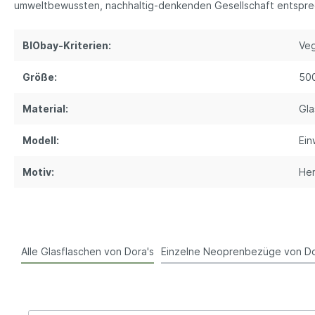
umweltbewussten, nachhaltig-denkenden Gesellschaft entspre
BIObay-Kriterien:
Ve
Größe:
50
Material:
Gla
Modell:
Ein
Motiv:
He
Alle Glasflaschen von Dora's
Einzelne Neoprenbezüge von Do