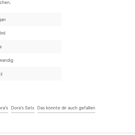
chen.
gan
0ml
s
wandig
rz
ra's
Dora's Sets
Das könnte dir auch gefallen