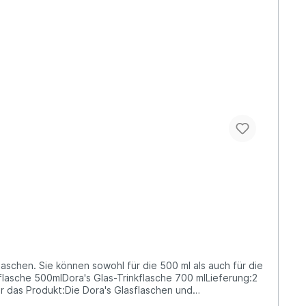
aschen. Sie können sowohl für die 500 ml als auch für die
lasche 500mlDora's Glas-Trinkflasche 700 mlLieferung:2
 das Produkt:Die Dora's Glasflaschen und
haltbares Produkt (jahrelange Verwendung)Über Dora'sEs